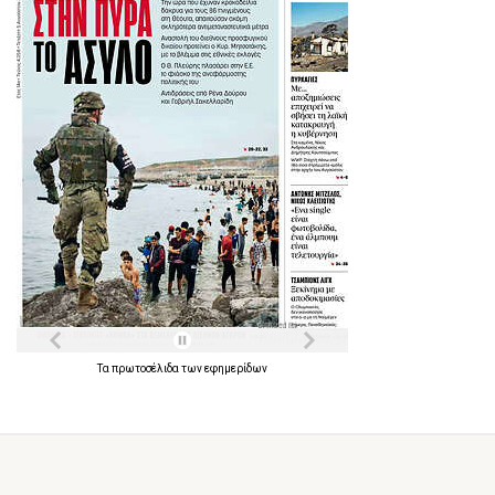
Τα
πρωτοσέλιδα
των
εφημερίδων