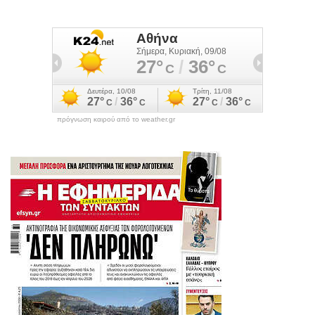
πρόγνωση καιρού από το weather.gr