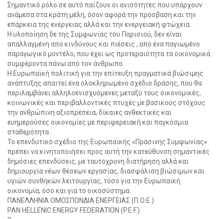
Σημαντικό ρόλο σε αυτό παίζουν οι ανισότητες που υπάρχουν
ανάμεσα στα κράτη μέλη, όσον αφορά την πρόσβαση και την
επάρκεια της ενέργειας αλλά και την ενεργειακή φτώχεια .
Η υλοποίηση δε της Συμφωνίας του Παρισιού, δεν είναι
απαλλαγμένη από κινδύνους και πιέσεις , από ένα παγιωμένο
παραγωγικό μοντέλο, που έχει ως προτεραιότητα τα οικονομικά
συμφέροντα πάνω από τον άνθρωπο.
Η Ευρωπαϊκή πολιτική για την επίτευξη πραγματικά βιώσιμης
ανάπτυξης απαιτεί ένα ολοκληρωμένο σχέδιο δράσης, που θα
περιλαμβάνει αλληλοενισχυόμενες μεταξύ τους οικονομικές,
κοινωνικές και περιβαλλοντικές πτυχές με βασικούς στόχους
την ανθρώπινη αξιοπρέπεια, δίκαιες ανθεκτικές και
ευημερούσες οικονομίες με περιφερειακή και παγκόσμια
σταθερότητα .
Το επενδυτικό σχέδιο της Ευρωπαϊκής «Πράσινης Συμφωνίας»
πρέπει να κινητοποιήσει προς αυτή την κατεύθυνση σημαντικές
δημόσιες επενδύσεις, με ταυτόχρονη διατήρηση αλλά και
δημιουργία νέων θέσεων εργασίας, διασφάλιση βιώσιμων και
υγιών συνθηκών λειτουργίας, τόσο για την Ευρωπαϊκή
οικονομία, όσο και για το οικοσύστημα.
ΠΑΝΕΛΛΗΝΙΑ ΟΜΟΣΠΟΝΔΙΑ ΕΝΕΡΓΕΙΑΣ (Π.Ο.Ε.)
PAN HELLENIC ENERGY FEDERATION (P.E.F.)