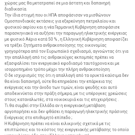
χώρας μας θα μετατραπεί σε μια άστατη και δαπανηρή
διαδικασία.
Την ίδια στιγμή που οι ΗΠΑ αποφάσισαν να μισθώνουν
Ομοσπονδιακές εκτάσεις για εξερεύνηση πετρελαίου και
φυσικού αερίου και η νέα Γερμανική Κυβέρνηση αποφάσισε
παρασκηνιακά να αυξήσει την παραγωγή ηλεκτρικής ενέργειας
με φυσικό Αέριο κατά 50 % , η Ελληνική Κυβέρνηση αποφασίζει
να τρέξει ζητήματα ανθρακοποίησης της οικονομίας
γρηγορότερα από τον Ευρωπαϊκό σχεδιασμό, αγνοώντας ότι για
την απαλλαγή από τις ανθρακούχες εκπομπές πρέπει να
εξασφαλίσει τον ενεργειακό εφοδιασμό ταυτόχρονα και με
ισορροπημένο τρόπο μέχρι την πλήρη ανθρακοποίηση.
Ο δε ισχυρισμός της ότι η απαλλαγή από τα ορυκτά καύσιμα δεν
θα είναι δαπανηρή, ούτε θα επηρεάσει την επάρκεια της
ενέργειας και την άνοδο των τιμών, είναι ψευδής και αυτό
αποδεικνύεται στην πράξη σήμερα, με τις υπέρογκες χρεώσεις
στους καταναλωτές, στα νοικοκυριά και τις επιχειρήσεις .
Τι θα συμβεί στην Ελλάδα αν η ενεργειακή μετάβαση
αργοπορήσει και δεν φθάσει η παραγωγή ηλεκτρικής πράσινης
Ενέργειας στο επιθυμητό επίπεδο ;
Η Κυβέρνηση πρέπει να είναι ειλικρινής σχετικά με τις
επιπτώσεις και το κόστος της ενεργειακής μετάβασης το οποίο