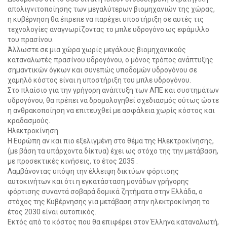
απολιγνιτοποίησης των μεγαλύτερων βιομηχανιών της χώρας,
η κυβέρνηση θα έπρεπε να παρέχει υποστήριξη σε αυτές τις
τεχνολογίες αναγνωρίζοντας το μπλε υδρογόνο ως εφάμιλλο
του πρασίνου.
Άλλωστε σε μια χώρα χωρίς μεγάλους βιομηχανικούς
καταναλωτές πρασίνου υδρογόνου, ο μόνος τρόπος ανάπτυξης
σημαντικών όγκων και συνεπώς υποδομών υδρογόνου σε
χαμηλό κόστος είναι η υποστήριξη του μπλε υδρογόνου.
Στο πλαίσιο για την γρήγορη ανάπτυξη των ΑΠΕ και συστημάτων
υδρογόνου, θα πρέπει να δρομολογηθεί σχεδιασμός ούτως ώστε
η ανθρακοποίηση να επιτευχθεί με ασφάλεια χωρίς κόστος και
κραδασμούς.
Ηλεκτροκίνηση
Η Ευρώπη αν και πιο εξελιγμένη στο θέμα της Ηλεκτροκίνησης,
(με βάση τα υπάρχοντα δίκτυα) έχει ως στόχο της την μετάβαση,
με προσεκτικές κινήσεις, το έτος 2035 .
Λαμβάνοντας υπόψη την έλλειψη δικτύων φόρτισης
αυτοκινήτων και ότι η εγκατάσταση μονάδων γρήγορης
φόρτισης συναντά σοβαρά δομικά ζητήματα στην Ελλάδα, ο
στόχος της Κυβέρνησης για μετάβαση στην ηλεκτροκίνηση το
έτος 2030 είναι ουτοπικός.
Εκτός από το κόστος που θα επιφέρει στον Έλληνα καταναλωτή,