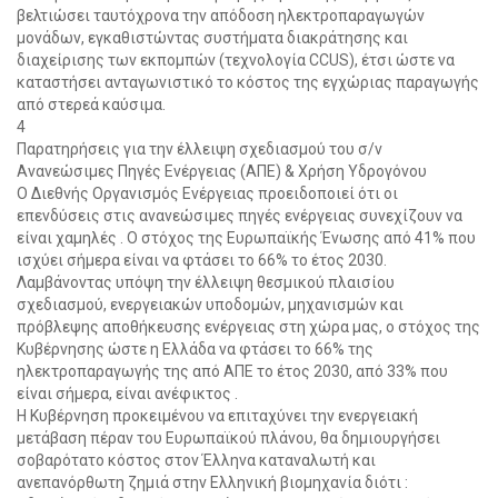
βελτιώσει ταυτόχρονα την απόδοση ηλεκτροπαραγωγών
μονάδων, εγκαθιστώντας συστήματα διακράτησης και
διαχείρισης των εκπομπών (τεχνολογία CCUS), έτσι ώστε να
καταστήσει ανταγωνιστικό το κόστος της εγχώριας παραγωγής
από στερεά καύσιμα.
4
Παρατηρήσεις για την έλλειψη σχεδιασμού του σ/ν
Ανανεώσιμες Πηγές Ενέργειας (ΑΠΕ) & Χρήση Υδρογόνου
Ο Διεθνής Οργανισμός Ενέργειας προειδοποιεί ότι οι
επενδύσεις στις ανανεώσιμες πηγές ενέργειας συνεχίζουν να
είναι χαμηλές . Ο στόχος της Ευρωπαϊκής Ένωσης από 41% που
ισχύει σήμερα είναι να φτάσει το 66% το έτος 2030.
Λαμβάνοντας υπόψη την έλλειψη θεσμικού πλαισίου
σχεδιασμού, ενεργειακών υποδομών, μηχανισμών και
πρόβλεψης αποθήκευσης ενέργειας στη χώρα μας, ο στόχος της
Κυβέρνησης ώστε η Ελλάδα να φτάσει το 66% της
ηλεκτροπαραγωγής της από ΑΠΕ το έτος 2030, από 33% που
είναι σήμερα, είναι ανέφικτος .
Η Κυβέρνηση προκειμένου να επιταχύνει την ενεργειακή
μετάβαση πέραν του Ευρωπαϊκού πλάνου, θα δημιουργήσει
σοβαρότατο κόστος στον Έλληνα καταναλωτή και
ανεπανόρθωτη ζημιά στην Ελληνική βιομηχανία διότι :