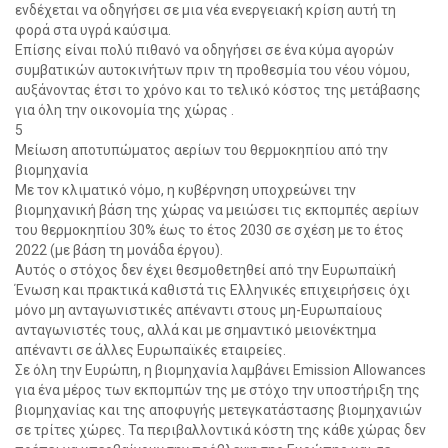
ενδέχεται να οδηγήσει σε μια νέα ενεργειακή κρίση αυτή τη
φορά στα υγρά καύσιμα.
Επίσης είναι πολύ πιθανό να οδηγήσει σε ένα κύμα αγορών
συμβατικών αυτοκινήτων πριν τη προθεσμία του νέου νόμου,
αυξάνοντας έτσι το χρόνο και το τελικό κόστος της μετάβασης
για όλη την οικονομία της χώρας .
5
Μείωση αποτυπώματος αερίων του θερμοκηπίου από την
βιομηχανία
Με τον κλιματικό νόμο, η κυβέρνηση υποχρεώνει την
βιομηχανική βάση της χώρας να μειώσει τις εκπομπές αερίων
του θερμοκηπίου 30% έως το έτος 2030 σε σχέση με το έτος
2022 (με βάση τη μονάδα έργου).
Αυτός ο στόχος δεν έχει θεσμοθετηθεί από την Ευρωπαϊκή
Ένωση και πρακτικά καθιστά τις Ελληνικές επιχειρήσεις όχι
μόνο μη ανταγωνιστικές απέναντι στους μη-Ευρωπαίους
ανταγωνιστές τους, αλλά και με σημαντικό μειονέκτημα
απέναντι σε άλλες Ευρωπαϊκές εταιρείες.
Σε όλη την Ευρώπη, η βιομηχανία λαμβάνει Emission Allowances
για ένα μέρος των εκπομπών της με στόχο την υποστήριξη της
βιομηχανίας και της αποφυγής μετεγκατάστασης βιομηχανιών
σε τρίτες χώρες. Τα περιβαλλοντικά κόστη της κάθε χώρας δεν