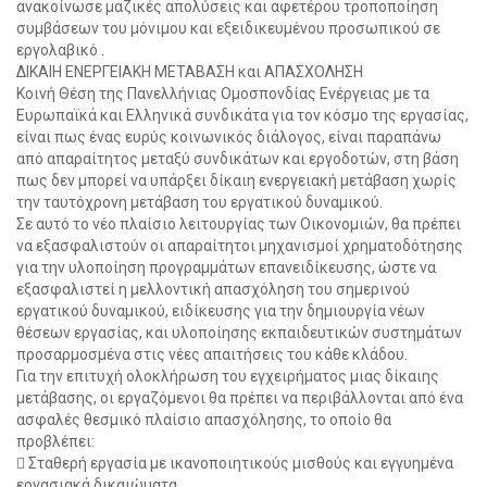
ανακοίνωσε μαζικές απολύσεις και αφετέρου τροποποίηση
συμβάσεων του μόνιμου και εξειδικευμένου προσωπικού σε
εργολαβικό .
ΔΙΚΑΙΗ ΕΝΕΡΓΕΙΑΚΗ ΜΕΤΑΒΑΣΗ και ΑΠΑΣΧΟΛΗΣΗ
Κοινή Θέση της Πανελλήνιας Ομοσπονδίας Ενέργειας με τα
Ευρωπαϊκά και Ελληνικά συνδικάτα για τον κόσμο της εργασίας,
είναι πως ένας ευρύς κοινωνικός διάλογος, είναι παραπάνω
από απαραίτητος μεταξύ συνδικάτων και εργοδοτών, στη βάση
πως δεν μπορεί να υπάρξει δίκαιη ενεργειακή μετάβαση χωρίς
την ταυτόχρονη μετάβαση του εργατικού δυναμικού.
Σε αυτό το νέο πλαίσιο λειτουργίας των Οικονομιών, θα πρέπει
να εξασφαλιστούν οι απαραίτητοι μηχανισμοί χρηματοδότησης
για την υλοποίηση προγραμμάτων επανειδίκευσης, ώστε να
εξασφαλιστεί η μελλοντική απασχόληση του σημερινού
εργατικού δυναμικού, ειδίκευσης για την δημιουργία νέων
θέσεων εργασίας, και υλοποίησης εκπαιδευτικών συστημάτων
προσαρμοσμένα στις νέες απαιτήσεις του κάθε κλάδου.
Για την επιτυχή ολοκλήρωση του εγχειρήματος μιας δίκαιης
μετάβασης, οι εργαζόμενοι θα πρέπει να περιβάλλονται από ένα
ασφαλές θεσμικό πλαίσιο απασχόλησης, το οποίο θα
προβλέπει:
 Σταθερή εργασία με ικανοποιητικούς μισθούς και εγγυημένα
εργασιακά δικαιώματα.