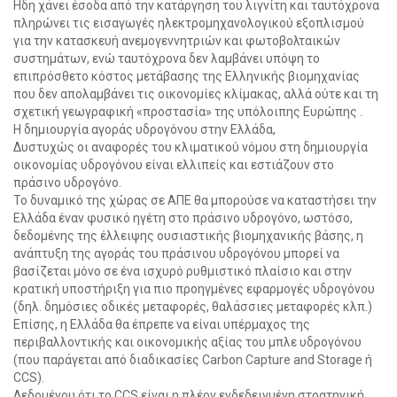
Hδη χάνει έσοδα από την κατάργηση του λιγνίτη και ταυτόχρονα
πληρώνει τις εισαγωγές ηλεκτρομηχανολογικού εξοπλισμού
για την κατασκευή ανεμογεννητριών και φωτοβολταικών
συστημάτων, ενώ ταυτόχρονα δεν λαμβάνει υπόψη το
επιπρόσθετο κόστος μετάβασης της Ελληνικής βιομηχανίας
που δεν απολαμβάνει τις οικονομίες κλίμακας, αλλά ούτε και τη
σχετική γεωγραφική «προστασία» της υπόλοιπης Ευρώπης .
Η δημιουργία αγοράς υδρογόνου στην Ελλάδα,
Δυστυχώς οι αναφορές του κλιματικού νόμου στη δημιουργία
οικονομίας υδρογόνου είναι ελλιπείς και εστιάζουν στο
πράσινο υδρογόνο.
Το δυναμικό της χώρας σε ΑΠΕ θα μπορούσε να καταστήσει την
Ελλάδα έναν φυσικό ηγέτη στο πράσινο υδρογόνο, ωστόσο,
δεδομένης της έλλειψης ουσιαστικής βιομηχανικής βάσης, η
ανάπτυξη της αγοράς του πράσινου υδρογόνου μπορεί να
βασίζεται μόνο σε ένα ισχυρό ρυθμιστικό πλαίσιο και στην
κρατική υποστήριξη για πιο προηγμένες εφαρμογές υδρογόνου
(δηλ. δημόσιες οδικές μεταφορές, θαλάσσιες μεταφορές κλπ.)
Επίσης, η Ελλάδα θα έπρεπε να είναι υπέρμαχος της
περιβαλλοντικής και οικονομικής αξίας του μπλε υδρογόνου
(που παράγεται από διαδικασίες Carbon Capture and Storage ή
CCS).
Δεδομένου ότι το CCS είναι η πλέον ενδεδειγμένη στρατηγική