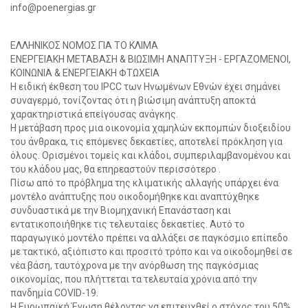
info@poenergias.gr
ΕΛΛΗΝΙΚΟΣ ΝΟΜΟΣ ΓΙΑ ΤΟ ΚΛΙΜΑ
ΕΝΕΡΓΕΙΑΚΗ ΜΕΤΑΒΑΣΗ & ΒΙΩΣΙΜΗ ΑΝΑΠΤΥΞΗ - ΕΡΓΑΖΟΜΕΝΟΙ,
ΚΟΙΝΩΝΙΑ & ΕΝΕΡΓΕΙΑΚΗ ΦΤΩΧΕΙΑ
Η ειδική έκθεση του IPCC των Ηνωμένων Εθνών έχει σημάνει
συναγερμό, τονίζοντας ότι η βιώσιμη ανάπτυξη αποκτά
χαρακτηριστικά επείγουσας ανάγκης.
Η μετάβαση προς μια οικονομία χαμηλών εκπομπών διοξειδίου
του άνθρακα, τις επόμενες δεκαετίες, αποτελεί πρόκληση για
όλους. Ορισμένοι τομείς και κλάδοι, συμπεριλαμβανομένου και
του κλάδου μας, θα επηρεαστούν περισσότερο .
Πίσω από το πρόβλημα της κλιματικής αλλαγής υπάρχει ένα
μοντέλο ανάπτυξης που οικοδομήθηκε και αναπτύχθηκε
συνδυαστικά με την Βιομηχανική Επανάσταση και
εντατικοποιήθηκε τις τελευταίες δεκαετίες. Αυτό το
παραγωγικό μοντέλο πρέπει να αλλάξει σε παγκόσμιο επίπεδο
με τακτικό, αξιόπιστο και προσιτό τρόπο και να οικοδομηθεί σε
νέα βάση, ταυτόχρονα με την ανόρθωση της παγκόσμιας
οικονομίας, που πλήττεται τα τελευταία χρόνια από την
πανδημία COVID-19.
Η Ευρωπαϊκή Ένωση θέλοντας να επιτευχθεί ο στόχος του 50%