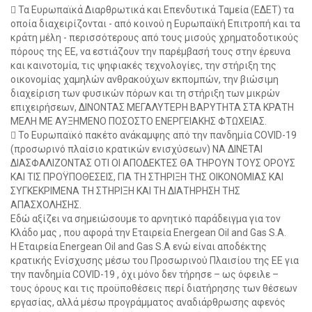
 Τα Ευρωπαϊκά Διαρθρωτικά και Επενδυτικά Ταμεία (ΕΔΕΤ) τα
οποία διαχειρίζονται - από κοινού η Ευρωπαϊκή Επιτροπή και τα
κράτη μέλη - περισσότερους από τους μισούς χρηματοδοτικούς
πόρους της ΕΕ, να εστιάζουν την παρέμβασή τους στην έρευνα
και καινοτομία, τις ψηφιακές τεχνολογίες, την στήριξη της
οικονομίας χαμηλών ανθρακούχων εκπομπών, την βιώσιμη
διαχείριση των φυσικών πόρων και τη στήριξη των μικρών
επιχειρήσεων, ΔΙΝΟΝΤΑΣ ΜΕΓΑΛΥΤΕΡΗ ΒΑΡΥΤΗΤΑ ΣΤΑ ΚΡΑΤΗ
ΜΕΛΗ ΜΕ ΑΥΞΗΜΕΝΟ ΠΟΣΟΣΤΟ ΕΝΕΡΓΕΙΑΚΗΣ ΦΤΩΧΕΙΑΣ.
 Το Ευρωπαϊκό πακέτο ανάκαμψης από την πανδημία COVID-19
(προσωρινό πλαίσιο κρατικών ενισχύσεων) ΝΑ ΔΙΝΕΤΑΙ
ΔΙΑΣΦΑΛΙΖΟΝΤΑΣ ΟΤΙ ΟΙ ΑΠΟΔΕΚΤΕΣ ΘΑ ΤΗΡΟΥΝ ΤΟΥΣ ΟΡΟΥΣ
ΚΑΙ ΤΙΣ ΠΡΟΫΠΟΘΕΣΕΙΣ, ΓΙΑ ΤΗ ΣΤΗΡΙΞΗ ΤΗΣ ΟΙΚΟΝΟΜΙΑΣ ΚΑΙ
ΣΥΓΚΕΚΡΙΜΕΝΑ ΤΗ ΣΤΗΡΙΞΗ ΚΑΙ ΤΗ ΔΙΑΤΗΡΗΣΗ ΤΗΣ
ΑΠΑΣΧΟΛΗΣΗΣ.
Εδώ αξίζει να σημειώσουμε το αρνητικό παράδειγμα για τον
Κλάδο μας , που αφορά την Εταιρεία Energean Oil and Gas S.A.
Η Εταιρεία Energean Oil and Gas S.A ενώ είναι αποδέκτης
κρατικής Ενίσχυσης μέσω του Προσωρινού Πλαισίου της ΕΕ για
την πανδημία COVID-19 , όχι μόνο δεν τήρησε – ως όφειλε –
τους όρους και τις προϋποθέσεις περί διατήρησης των θέσεων
εργασίας, αλλά μέσω προγράμματος αναδιάρθρωσης αφενός