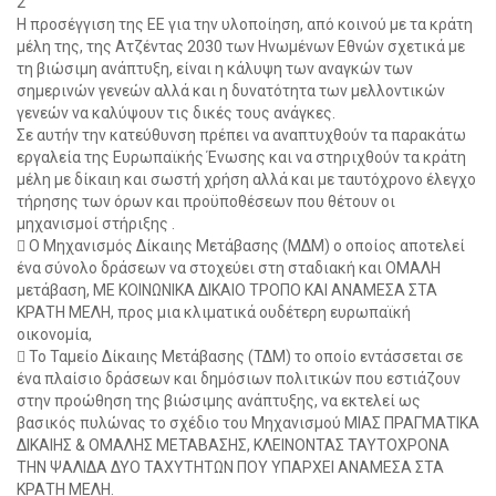
2
Η προσέγγιση της ΕΕ για την υλοποίηση, από κοινού με τα κράτη
μέλη της, της Ατζέντας 2030 των Ηνωμένων Εθνών σχετικά με
τη βιώσιμη ανάπτυξη, είναι η κάλυψη των αναγκών των
σημερινών γενεών αλλά και η δυνατότητα των μελλοντικών
γενεών να καλύψουν τις δικές τους ανάγκες.
Σε αυτήν την κατεύθυνση πρέπει να αναπτυχθούν τα παρακάτω
εργαλεία της Ευρωπαϊκής Ένωσης και να στηριχθούν τα κράτη
μέλη με δίκαιη και σωστή χρήση αλλά και με ταυτόχρονο έλεγχο
τήρησης των όρων και προϋποθέσεων που θέτουν οι
μηχανισμοί στήριξης .
 Ο Μηχανισμός Δίκαιης Μετάβασης (ΜΔΜ) ο οποίος αποτελεί
ένα σύνολο δράσεων να στοχεύει στη σταδιακή και ΟΜΑΛΗ
μετάβαση, ΜΕ ΚΟΙΝΩΝΙΚΑ ΔΙΚΑΙΟ ΤΡΟΠΟ ΚΑΙ ΑΝΑΜΕΣΑ ΣΤΑ
ΚΡΑΤΗ ΜΕΛΗ, προς μια κλιματικά ουδέτερη ευρωπαϊκή
οικονομία,
 Το Ταμείο Δίκαιης Μετάβασης (ΤΔΜ) το οποίο εντάσσεται σε
ένα πλαίσιο δράσεων και δημόσιων πολιτικών που εστιάζουν
στην προώθηση της βιώσιμης ανάπτυξης, να εκτελεί ως
βασικός πυλώνας το σχέδιο του Μηχανισμού ΜΙΑΣ ΠΡΑΓΜΑΤΙΚΑ
ΔΙΚΑΙΗΣ & ΟΜΑΛΗΣ ΜΕΤΑΒΑΣΗΣ, ΚΛΕΙΝΟΝΤΑΣ ΤΑΥΤΟΧΡΟΝΑ
ΤΗΝ ΨΑΛΙΔΑ ΔΥΟ ΤΑΧΥΤΗΤΩΝ ΠΟΥ ΥΠΑΡΧΕΙ ΑΝΑΜΕΣΑ ΣΤΑ
ΚΡΑΤΗ ΜΕΛΗ.