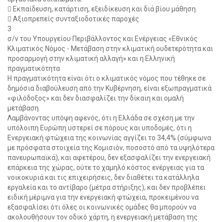
 Εκπαίδευση, κατάρτιση, εξειδίκευση και διά βίου μάθηση.
 Αξιοπρεπείς συνταξιοδοτικές παροχές
3
σ/ν του Υπουργείου Περιβάλλοντος και Ενέργειας «Εθνικός
Κλιματικός Νόμος - Μετάβαση στην κλιματική ουδετερότητα και
προσαρμογή στην κλιματική αλλαγή» και η Ελληνική
πραγματικότητα
Η πραγματικότητα είναι ότι ο κλιματικός νόμος που τέθηκε σε
δημόσια διαβούλευση από την Κυβέρνηση, είναι εξωπραγματικά
«φιλόδοξος» και δεν διασφαλίζει την δίκαιη και ομαλή
μετάβαση.
Λαμβάνοντας υπόψη αφενός, ότι η Ελλάδα σε σχέση με την
υπόλοιπη Ευρώπη υστερεί σε πόρους και υποδομές, ότι η
Ενεργειακή φτώχεια της κοινωνίας αγγίζει το 34,4% (σύμφωνα
με πρόσφατα στοιχεία της Κομισιόν, ποσοστό από τα υψηλότερα
πανευρωπαϊκά), και αφετέρου, δεν εξασφαλίζει την ενεργειακή
επάρκεια της χώρας, ούτε το χαμηλό κόστος ενέργειας για τα
νοικοκυριά και τις επιχειρήσεις, δεν διαθέτει τα κατάλληλα
εργαλεία και το αντίβαρο (μέτρα στήριξης), και δεν προβλέπει
ειδική μέριμνα για την ενεργειακή φτώχεια, προκειμένου να
εξασφαλίσει ότι όλες οι κοινωνικές ομάδες θα μπορούν να
ακολουθήσουν τον οδικό χάρτη, η ενεργειακή μετάβαση της