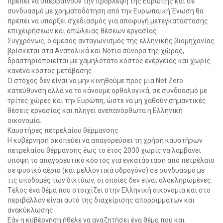
πρέπει να υπερβαίνουν την πρόβλεψη της Ευρώπης και σε
συνδυασμό με χρηματοδότηση από την Ευρωπαϊκή Ένωση θα
πρέπει να υπάρξει σχεδιασμός για αποφυγή μετεγκατάστασης
επιχειρήσεων και απώλειας θέσεων εργασίας .
Συγχρόνως, ο άμεσος ανταγωνισμός της ελληνικής βιομηχανίας
βρίσκεται στα Ανατολικά και Νότια σύνορα της χώρας,
δραστηριοποιείται με χαμηλότατο κόστος ενέργειας και χωρίς
κανένα κόστος μετάβασης.
Ο στόχος δεν είναι να μην κινηθούμε προς μια Net Zero
κατεύθυνση αλλά να το κάνουμε ορθολογικά, σε συνδυασμό με
τρίτες χώρες και την Ευρώπη, ώστε να μη χαθούν σημαντικές
θέσεις εργασίας και πληγεί ανεπανόρθωτα η Ελληνική
οικονομία.
Καυστήρες πετρελαίου θέρμανσης
Η κυβέρνηση σκοπεύει να απαγορεύσει τη χρήση καυστήρων
πετρελαίου θέρμανσης έως το έτος 2030 χωρίς να λαμβάνει
υπόψη το απαγορευτικό κόστος για εγκατάσταση από πετρέλαιο
σε φυσικό αέριο (και μελλοντικά υδρογόνο) σε συνδυασμό με
τις υποδομές των δικτύων, οι οποίες δεν είναι ολοκληρωμένες.
Τέλος ένα θέμα που στοιχίζει στην Ελληνική οικονομία και στο
περιβάλλον είναι αυτό της διαχείρισης απορριμμάτων και
ανακύκλωσης.
Εάν η κυβέρνηση ήθελε να αναζητήσει ένα θέμα που και