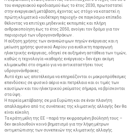
του ενεργειακού εφοδιασμού έως το έτος 2030, πρωτοστατεί
στην ενεργειακή μετάβαση, έχοντας ως στόχο να καταστεί η
πρώτη κλιματικά «ουδέτερη περιοχή» σε παγκόσμιο επίπεδο.
θέλοντας να επιτύχει μηδενικές εκπομπές και πλήρη
ανθρακοποίηση έως το έτος 2050, ανοίγει τον δρόμο για τον
περιορισμό των υδρογονανθράκων .
Η αύξηση χρήσης των ανανεώσιμων πηγών ενέργειας και η
μείωση χρήσης φυσικού Αερίου για ευέλικτη παραγωγή
ηλεκτρικής ενέργειας, οδηγεί σε αυξημένη αστάθεια των τιμών,
καθώς η τεχνολογία «καθαρής ενέργειας» δεν έχει ακόμη
κλιμακωθεί στο σημείο για να αντικαταστήσει τους
υδρογονάνθρακες .
Αυτό έχει ως αποτέλεσμα να επηρεάζονται οι μακροπρόθεσμες
επενδύσεις σε φυσικό αέριο και πετρέλαιο και οι τιμές των
καυσίμων και του ηλεκτρικού ρεύματος σήμερα, να βρίσκονται
στα ύψη .
Η πορεία μετάβασης σε μια Ευρώπη και σε έναν πλανήτη
απαλλαγμένο από τις συνέπειες της κλιματικής αλλαγής δεν θα
είναι εύκολη.
Τα κράτη μέλη της ΕΕ –παρά την εκφρασμένη βούλησή τους –
δεν ακολουθούν κοινό βηματισμό για την λήψη μέτρων
αντιμετώπισης των συνεπειών της κλιματικής αλλαγής.