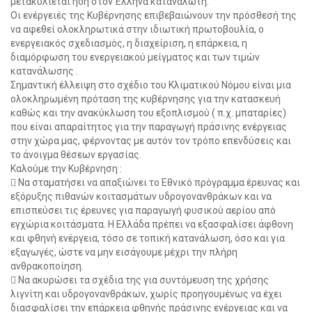
μετακυλίεται ήδη στον Έλληνα καταναλωτή.
Οι ενέργειές της Κυβέρνησης επιβεβαιώνουν την πρόσθεσή της
να αφεθεί ολοκληρωτικά στην ιδιωτική πρωτοβουλία, ο
ενεργειακός σχεδιασμός, η διαχείριση, η επάρκεια, η
διαμόρφωση του ενεργειακού μείγματος και των τιμών
κατανάλωσης .
Σημαντική έλλειψη στο σχέδιο του Κλιματικού Νόμου είναι μια
ολοκληρωμένη πρόταση της κυβέρνησης για την κατασκευή
καθώς και την ανακύκλωση του εξοπλισμού ( π.χ. μπαταρίες)
που είναι απαραίτητος για την παραγωγή πράσινης ενέργειας
στην χώρα μας, φέρνοντας με αυτόν τον τρόπο επενδύσεις και
το άνοιγμα θέσεων εργασίας.
Καλούμε την Κυβέρνηση :
 Να σταματήσει να απαξιώνει το Εθνικό πρόγραμμα έρευνας και
εξόρυξης πιθανών κοιτασμάτων υδρογονανθράκων και να
επισπεύσει τις έρευνες για παραγωγή φυσικού αερίου από
εγχώρια κοιτάσματα. Η Ελλάδα πρέπει να εξασφαλίσει άφθονη
και φθηνή ενέργεια, τόσο σε τοπική κατανάλωση, όσο και για
εξαγωγές, ώστε να μην εισάγουμε μέχρι την πλήρη
ανθρακοποίηση.
 Nα ακυρώσει τα σχέδια της για συντόμευση της χρήσης
λιγνίτη και υδρογονανθράκων, χωρίς προηγουμένως να έχει
διασφαλίσει την επάρκεια φθηνής πράσινης ενέργειας και να