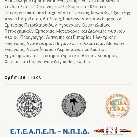
Η Πανελλήνια Ομοσπονδία Ενέργειας είναι Δευτεροβάθμιο
Συνδικαλιστικό Όργανο με μέλη Σωματεία (Κλαδικά -
Επιχειρησιακά) από Επιχειρήσεις Έρευνας, Μελετών, Εξόρυξης
Αργού Πετρελαίου, Διύλισης, Επεξεργασίας, Διακίνησης και
Εμπορίας Πετρελαιοειδών, Υγραερίων, Ορυκτελαίων,
Πετροχημικών, Εμπορίας ,Μεταφοράς και Διανομής Φυσικού
Αερίου, Παραγωγής , Διανομής και Εμπορίας Ηλεκτρικής
Ενέργειας, Ανανεώσιμων Πηγών και Εναλλακτικών Μορφών
Ενέργειας, Ανεφοδιασμού Αεροσκαφών με Καύσιμα ,
Εργαζομένων στα Πρατήρια Υγρών και Αερίων Καυσίμων,
Χημείας και Παραγώγων Αργού Πετρελαίου.
Χρήσιμα Links