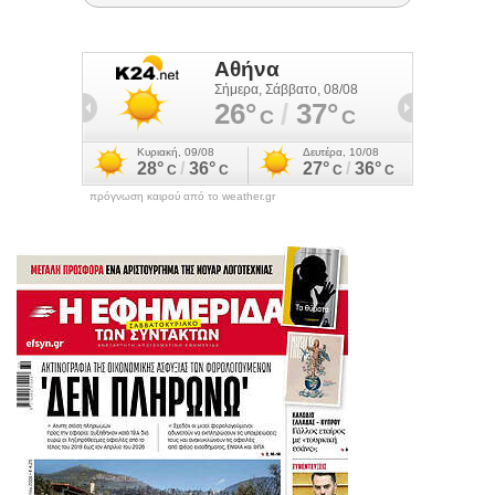
πρόγνωση καιρού από το weather.gr