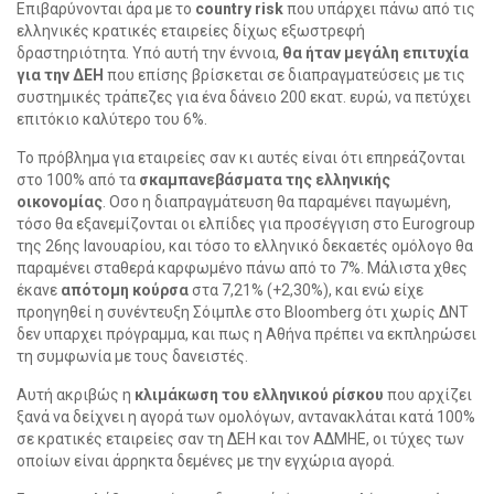
Επιβαρύνονται άρα με το
country risk
που υπάρχει πάνω από τις
ελληνικές κρατικές εταιρείες δίχως εξωστρεφή
δραστηριότητα. Υπό αυτή την έννοια,
θα ήταν μεγάλη επιτυχία
για την ΔΕΗ
που επίσης βρίσκεται σε διαπραγματεύσεις με τις
συστημικές τράπεζες για ένα δάνειο 200 εκατ. ευρώ, να πετύχει
επιτόκιο καλύτερο του 6%.
Το πρόβλημα για εταιρείες σαν κι αυτές είναι ότι επηρεάζονται
στο 100% από τα
σκαμπανεβάσματα της ελληνικής
οικονομίας
. Οσο η διαπραγμάτευση θα παραμένει παγωμένη,
τόσο θα εξανεμίζονται οι ελπίδες για προσέγγιση στο Eurogroup
της 26ης Ιανουαρίου, και τόσο το ελληνικό δεκαετές ομόλογο θα
παραμένει σταθερά καρφωμένο πάνω από το 7%. Μάλιστα χθες
έκανε
απότομη κούρσα
στα 7,21% (+2,30%), και ενώ είχε
προηγηθεί η συνέντευξη Σόιμπλε στο Bloomberg ότι χωρίς ΔΝΤ
δεν υπαρχει πρόγραμμα, και πως η Αθήνα πρέπει να εκπληρώσει
τη συμφωνία με τους δανειστές.
Αυτή ακριβώς η
κλιμάκωση του ελληνικού ρίσκου
που αρχίζει
ξανά να δείχνει η αγορά των ομολόγων, αντανακλάται κατά 100%
σε κρατικές εταιρείες σαν τη ΔΕΗ και τον ΑΔΜΗΕ, οι τύχες των
οποίων είναι άρρηκτα δεμένες με την εγχώρια αγορά.