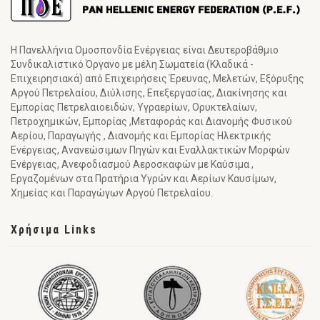
Η Πανελλήνια Ομοσπονδία Ενέργειας είναι Δευτεροβάθμιο
Συνδικαλιστικό Όργανο με μέλη Σωματεία (Κλαδικά -
Επιχειρησιακά) από Επιχειρήσεις Έρευνας, Μελετών, Εξόρυξης
Αργού Πετρελαίου, Διύλισης, Επεξεργασίας, Διακίνησης και
Εμπορίας Πετρελαιοειδών, Υγραερίων, Ορυκτελαίων,
Πετροχημικών, Εμπορίας ,Μεταφοράς και Διανομής Φυσικού
Αερίου, Παραγωγής , Διανομής και Εμπορίας Ηλεκτρικής
Ενέργειας, Ανανεώσιμων Πηγών και Εναλλακτικών Μορφών
Ενέργειας, Ανεφοδιασμού Αεροσκαφών με Καύσιμα ,
Εργαζομένων στα Πρατήρια Υγρών και Αερίων Καυσίμων,
Χημείας και Παραγώγων Αργού Πετρελαίου.
Χρήσιμα Links