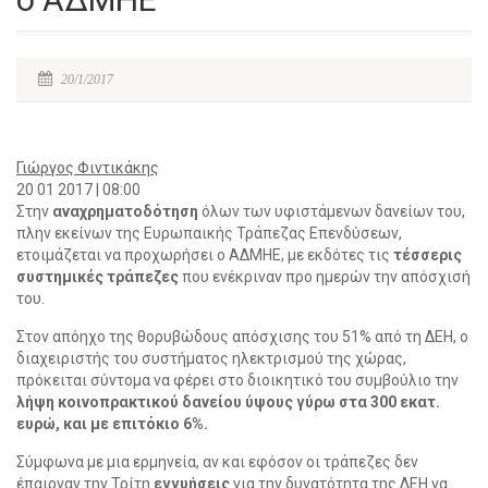
20/1/2017
Γιώργος Φιντικάκης
20 01 2017 | 08:00
Στην
αναχρηματοδότηση
όλων των υφιστάμενων δανείων του,
πλην εκείνων της Ευρωπαικής Τράπεζας Επενδύσεων,
ετοιμάζεται να προχωρήσει ο ΑΔΜΗΕ, με εκδότες τις
τέσσερις
συστημικές τράπεζες
που ενέκριναν προ ημερών την απόσχισή
του.
Στον απόηχο της θορυβώδους απόσχισης του 51% από τη ΔΕΗ, ο
διαχειριστής του συστήματος ηλεκτρισμού της χώρας,
πρόκειται σύντομα να φέρει στο διοικητικό του συμβούλιο την
λήψη κοινοπρακτικού δανείου ύψους γύρω στα 300 εκατ.
ευρώ, και με επιτόκιο 6%.
Σύμφωνα με μια ερμηνεία, αν και εφόσον οι τράπεζες δεν
έπαιρναν την Τρίτη
εγγυήσεις
για την δυνατότητα της ΔΕΗ να