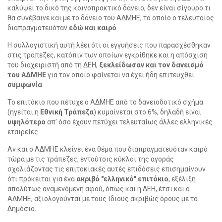
καλύψει το δικό της κοινοπρακτικό δάνειο, δεν είναι σίγουρο τι
θα συνέβαινε και με το δάνειο του ΑΔΜΗΕ, το οποίο ο τελευταίος
διαπραγματευόταν
εδώ και καιρό
.
Η συλλογιστική αυτή λέει ότι οι εγγυήσεις που παρασχέσθηκαν
στις τράπεζες, κατόπιν των οποίων εγκρίθηκε και η απόσχιση
του διαχειριστή από τη ΔΕΗ,
ξεκλείδωσαν και τον δανεισμό
του ΑΔΜΗΕ
για τον οποίο φαίνεται να έχει ήδη επιτευχθεί
συμφωνία
.
Το επιτόκιο που πέτυχε ο ΑΔΜΗΕ από το δανειοδοτικό σχήμα
(ηγείται η
Εθνική Τράπεζα
) κυμαίνεται στο 6%, δηλαδή είναι
υψηλότερο
απ’ όσο έχουν πετύχει τελευταίως άλλες ελληνικές
εταιρείες.
Αν και ο ΑΔΜΗΕ κλείνει ένα θέμα που διαπραγματευόταν καιρό
τώρα με τις τράπεζες, εντούτοις κύκλοι της αγοράς
σχολιάζοντας τις επιτοκιακές αυτές επιδόσεις επισημαίνουν
ότι πρόκειται για ένα
ακριβό "ελληνικό" επιτόκιο
, εξέλιξη
απολύτως αναμενόμενη αφού, όπως και η ΔΕΗ, έτσι και ο
ΑΔΜΗΕ, αξιολογούνται με τους ίδιους ακριβώς όρους με το
Δημόσιο.