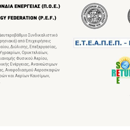
 Δευτεροβάθμιο Συνδικαλιστικό
ιρησιακά) από Επιχειρήσεις
ίου, Διύλισης, Επεξεργασίας,
 Υγραερίων, Ορυκτελαίων,
ιανομής Φυσικού Αερίου,
ρικής Ενέργειας, Ανανεώσιμων
ιας, Ανεφοδιασμού Αεροσκαφών
γρών και Αερίων Καυσίμων,
.