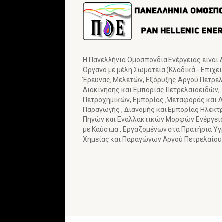
Η Πανελλήνια Ομοσπονδία Ενέργειας είναι
Όργανο με μέλη Σωματεία (Κλαδικά - Επιχε
Έρευνας, Μελετών, Εξόρυξης Αργού Πετρελα
Διακίνησης και Εμπορίας Πετρελαιοειδών,
Πετροχημικών, Εμπορίας ,Μεταφοράς και Δ
Παραγωγής , Διανομής και Εμπορίας Ηλεκτ
Πηγών και Εναλλακτικών Μορφών Ενέργε
με Καύσιμα , Εργαζομένων στα Πρατήρια Υ
Χημείας και Παραγώγων Αργού Πετρελαίου