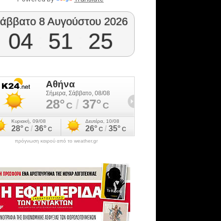
άββατο 8 Αυγούστου 2026
04
:
51
:
26
πρόγνωση καιρού από το weather.gr