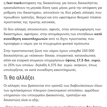
η
fast track
απόφαση της δικαιοσύνης για όσους δανειολήπτες
εγκαταλείπουν τη μηνιαία δόση τρεις μήνες μετά την απόφαση για
ρύθμιση του δικαστηρίου, αποτελούν τις δύο ριζικές αλλαγές που
προωθούν τράπεζες, θεσμοί και στο υφιστάμενο θεσμικό πλαίσιο
προστασίας της πρώτης κατοικίας.
Οι δύο αλλαγές αποσκοπούν, αφενός, στην αποσυμφόρηση των
δικαστηρίων, αφετέρου, στην απομάκρυνση των επιτήδειων
κατά
συνείδηση κακοπληρωτών
από το δίχτυ προστασίας που
προσφέρει ο νόμος για τα πτωχευμένα φυσικά πρόσωπα.
Στην προστατευτική ζώνη του νόμου έχουν υπαχθεί 150.000
δανειολήπτες με «κόκκινα» δάνεια, στεγαστικά, καταναλωτικά,
αλλά και εταιρικά ατομικών επιχειρήσεων
ύψους 17,5 δισ. ευρώ
,
το 25% των οποίων -δηλαδή 4,375 δισ. ευρώ- ανήκουν, όπως
υπολογίζεται, σε κατά συνείδηση κακοπληρωτές.
Τι θα αλλάξει
Οι αλλαγές που βρίσκονται στο τραπέζι των διαβουλεύσεων όλων
των εμπλεκόμενων πλευρών (οικονομικού επιτελείου, αρμόδιων
υπηρεσιών του υπουργείου Δικαιοσύνης, τραπεζών και
δανειστών) είναι οι εξής: