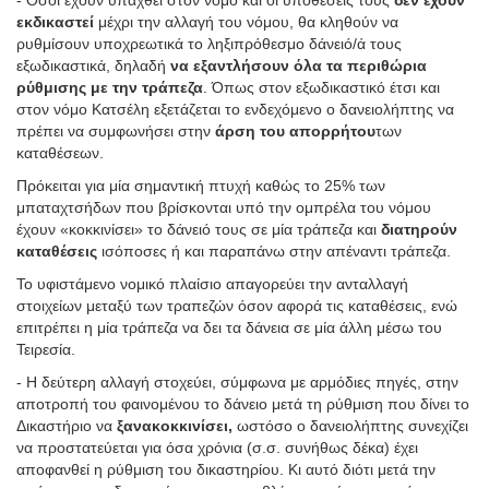
- Όσοι έχουν υπαχθεί στον νόμο και οι υποθέσεις τους
δεν έχουν
εκδικαστεί
μέχρι την αλλαγή του νόμου, θα κληθούν να
ρυθμίσουν υποχρεωτικά το ληξιπρόθεσμο δάνειό/ά τους
εξωδικαστικά, δηλαδή
να εξαντλήσουν όλα τα περιθώρια
ρύθμισης με την τράπεζα
. Όπως στον εξωδικαστικό έτσι και
στον νόμο Κατσέλη εξετάζεται το ενδεχόμενο ο δανειολήπτης να
πρέπει να συμφωνήσει στην
άρση του απορρήτου
των
καταθέσεων.
Πρόκειται για μία σημαντική πτυχή καθώς το 25% των
μπαταχτσήδων που βρίσκονται υπό την ομπρέλα του νόμου
έχουν «κοκκινίσει» το δάνειό τους σε μία τράπεζα και
διατηρούν
καταθέσεις
ισόποσες ή και παραπάνω στην απέναντι τράπεζα.
Το υφιστάμενο νομικό πλαίσιο απαγορεύει την ανταλλαγή
στοιχείων μεταξύ των τραπεζών όσον αφορά τις καταθέσεις, ενώ
επιτρέπει η μία τράπεζα να δει τα δάνεια σε μία άλλη μέσω του
Τειρεσία.
- Η δεύτερη αλλαγή στοχεύει, σύμφωνα με αρμόδιες πηγές, στην
αποτροπή του φαινομένου το δάνειο μετά τη ρύθμιση που δίνει το
Δικαστήριο να
ξανακοκκινίσει,
ωστόσο ο δανειολήπτης συνεχίζει
να προστατεύεται για όσα χρόνια (σ.σ. συνήθως δέκα) έχει
αποφανθεί η ρύθμιση του δικαστηρίου. Κι αυτό διότι μετά την