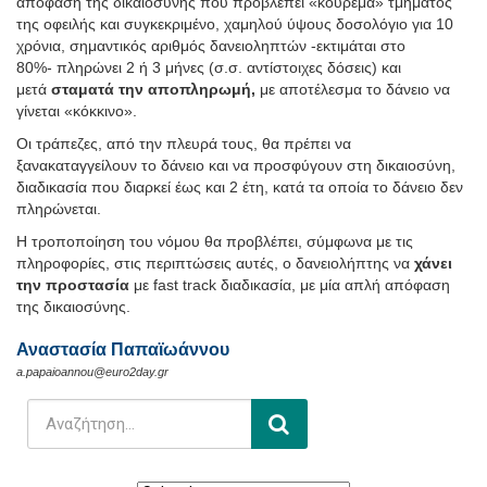
απόφαση της δικαιοσύνης που προβλέπει «κούρεμα» τμήματος
της οφειλής και συγκεκριμένο, χαμηλού ύψους δοσολόγιο για 10
χρόνια, σημαντικός αριθμός δανειοληπτών -εκτιμάται στο
80%- πληρώνει 2 ή 3 μήνες (σ.σ. αντίστοιχες δόσεις) και
μετά
σταματά την αποπληρωμή,
με αποτέλεσμα το δάνειο να
γίνεται «κόκκινο».
Οι τράπεζες, από την πλευρά τους, θα πρέπει να
ξανακαταγγείλουν το δάνειο και να προσφύγουν στη δικαιοσύνη,
διαδικασία που διαρκεί έως και 2 έτη, κατά τα οποία το δάνειο δεν
πληρώνεται.
Η τροποποίηση του νόμου θα προβλέπει, σύμφωνα με τις
πληροφορίες, στις περιπτώσεις αυτές, ο δανειολήπτης να
χάνει
την προστασία
με fast track διαδικασία, με μία απλή απόφαση
της δικαιοσύνης.
Αναστασία Παπαϊωάννου
a.papaioannou@euro2day.gr