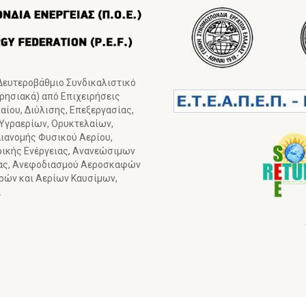
 Δευτεροβάθμιο Συνδικαλιστικό
ιρησιακά) από Επιχειρήσεις
ίου, Διύλισης, Επεξεργασίας,
 Υγραερίων, Ορυκτελαίων,
ιανομής Φυσικού Αερίου,
ρικής Ενέργειας, Ανανεώσιμων
ιας, Ανεφοδιασμού Αεροσκαφών
γρών και Αερίων Καυσίμων,
.