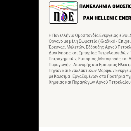
Η Πανελλήνια Ομοσπονδία Ενέργειας είναι
Όργανο με μέλη Σωματεία (Κλαδικά - Επιχε
Έρευνας, Μελετών, Εξόρυξης Αργού Πετρελα
Διακίνησης και Εμπορίας Πετρελαιοειδών,
Πετροχημικών, Εμπορίας ,Μεταφοράς και Δ
Παραγωγής , Διανομής και Εμπορίας Ηλεκτ
Πηγών και Εναλλακτικών Μορφών Ενέργε
με Καύσιμα , Εργαζομένων στα Πρατήρια Υ
Χημείας και Παραγώγων Αργού Πετρελαίου