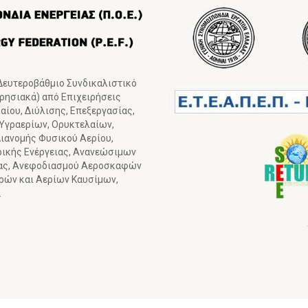
 Δευτεροβάθμιο Συνδικαλιστικό
ιρησιακά) από Επιχειρήσεις
ίου, Διύλισης, Επεξεργασίας,
 Υγραερίων, Ορυκτελαίων,
ιανομής Φυσικού Αερίου,
ρικής Ενέργειας, Ανανεώσιμων
ιας, Ανεφοδιασμού Αεροσκαφών
γρών και Αερίων Καυσίμων,
.