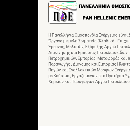
Η Πανελλήνια Ομοσπονδία Ενέργειας είναι
Όργανο με μέλη Σωματεία (Κλαδικά - Επιχε
Έρευνας, Μελετών, Εξόρυξης Αργού Πετρελα
Διακίνησης και Εμπορίας Πετρελαιοειδών,
Πετροχημικών, Εμπορίας ,Μεταφοράς και Δ
Παραγωγής , Διανομής και Εμπορίας Ηλεκτ
Πηγών και Εναλλακτικών Μορφών Ενέργε
με Καύσιμα , Εργαζομένων στα Πρατήρια Υ
Χημείας και Παραγώγων Αργού Πετρελαίου