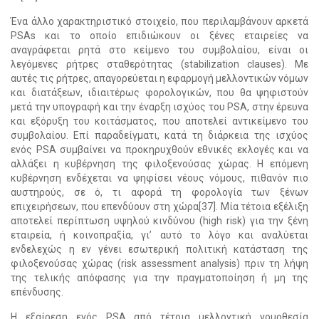
Ένα άλλο χαρακτηριστικό στοιχείο, που περιλαμβάνουν αρκετά
PSAs και το οποίο επιδιώκουν οι ξένες εταιρείες να
αναγράφεται ρητά στο κείμενο του συμβολαίου, είναι οι
λεγόμενες ρήτρες σταθερότητας (stabilization clauses). Με
αυτές τις ρήτρες, απαγορεύεται η εφαρμογή μελλοντικών νόμων
και διατάξεων, ιδιαιτέρως φορολογικών, που θα ψηφιστούν
μετά την υπογραφή και την έναρξη ισχύος του PSA, στην έρευνα
και εξόρυξη του κοιτάσματος, που αποτελεί αντικείμενο του
συμβολαίου. Επί παραδείγματι, κατά τη διάρκεια της ισχύος
ενός PSA συμβαίνει να προκηρυχθούν εθνικές εκλογές και να
αλλάξει η κυβέρνηση της φιλοξενούσας χώρας. Η επόμενη
κυβέρνηση ενδέχεται να ψηφίσει νέους νόμους, πιθανόν πιο
αυστηρούς, σε ό, τι αφορά τη φορολογία των ξένων
επιχειρήσεων, που επενδύουν στη χώρα[37]. Μία τέτοια εξέλιξη
αποτελεί περίπτωση υψηλού κινδύνου (high risk) για την ξένη
εταιρεία, ή κοινοπραξία, γι’ αυτό το λόγο και αναλύεται
ενδελεχώς η εν γένει εσωτερική πολιτική κατάσταση της
φιλοξενούσας χώρας (risk assessment analysis) πριν τη λήψη
της τελικής απόφασης για την πραγματοποίηση ή μη της
επένδυσης.
Η εξαίρεση ενός PSA από τέτοια μελλοντική νομοθεσία