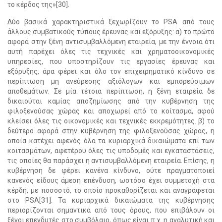
το κέρδος της»[30].
Δύο βασικά χαρακτηριστικά ξεχωρίζουν το PSA από τους
άλλους συμβατικούς τύπους έρευνας και εξόρυξης: α) το πρώτο
αφορά στην ξένη αντισυμβαλλόμενη εταιρεία, με την έννοια ότι
αυτή παρέχει όλες τις τεχνικές και χρηματοοικονομικές
υπηρεσίες, που υποστηρίζουν τις εργασίες έρευνας και
εξόρυξης, άρα φέρει και όλο τον επιχειρηματικό κίνδυνο σε
περίπτωση μη ανεύρεσης αξιόλογων και εμπορεύσιμων
αποθεμάτων. Σε μία τέτοια περίπτωση, η ξένη εταιρεία δε
δικαιούται καμίας αποζημίωσης από την κυβέρνηση της
φιλοξενούσας χώρας και αποχωρεί από το κοίτασμα, αφού
κλείσει όλες τις οικονομικές και τεχνικές εκκρεμότητες. β) το
δεύτερο αφορά στην κυβέρνηση της φιλοξενούσας χώρας, η
οποία κατέχει αφενός όλα τα κυριαρχικά δικαιώματα επί των
κοιτασμάτων, αφετέρου όλες τις υποδομές και εγκαταστάσεις,
τις οποίες θα παράσχει η αντισυμβαλλόμενη εταιρεία. Επίσης, η
κυβέρνηση δε φέρει κανένα κίνδυνο, ούτε πραγματοποιεί
κανενός είδους άμεση επένδυση, ωστόσο έχει συμμετοχή στα
κέρδη, με ποσοστό, το οποίο προκαθορίζεται και αναγράφεται
στο PSA[31]. Τα κυριαρχικά δικαιώματα της κυβέρνησης
περιορίζονται σημαντικά από τους όρους, που επιβάλουν οι
ξένοι επενδυτές στο συμβόλαιο, όπως είναι π.χ. η αναλυτική και