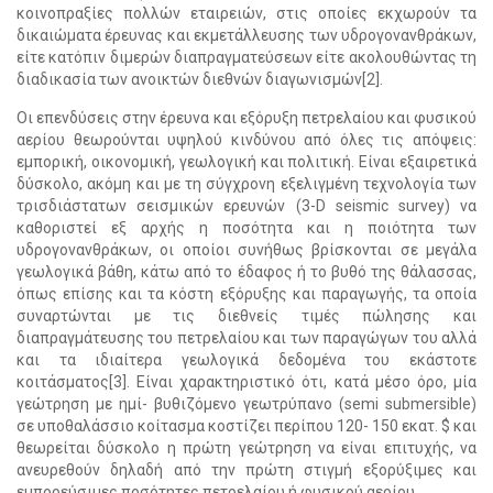
κοινοπραξίες πολλών εταιρειών, στις οποίες εκχωρούν τα
δικαιώματα έρευνας και εκμετάλλευσης των υδρογονανθράκων,
είτε κατόπιν διμερών διαπραγματεύσεων είτε ακολουθώντας τη
διαδικασία των ανοικτών διεθνών διαγωνισμών[2].
Οι επενδύσεις στην έρευνα και εξόρυξη πετρελαίου και φυσικού
αερίου θεωρούνται υψηλού κινδύνου από όλες τις απόψεις:
εμπορική, οικονομική, γεωλογική και πολιτική. Είναι εξαιρετικά
δύσκολο, ακόμη και με τη σύγχρονη εξελιγμένη τεχνολογία των
τρισδιάστατων σεισμικών ερευνών (3-D seismic survey) να
καθοριστεί εξ αρχής η ποσότητα και η ποιότητα των
υδρογονανθράκων, οι οποίοι συνήθως βρίσκονται σε μεγάλα
γεωλογικά βάθη, κάτω από το έδαφος ή το βυθό της θάλασσας,
όπως επίσης και τα κόστη εξόρυξης και παραγωγής, τα οποία
συναρτώνται με τις διεθνείς τιμές πώλησης και
διαπραγμάτευσης του πετρελαίου και των παραγώγων του αλλά
και τα ιδιαίτερα γεωλογικά δεδομένα του εκάστοτε
κοιτάσματος[3]. Είναι χαρακτηριστικό ότι, κατά μέσο όρο, μία
γεώτρηση με ημί- βυθιζόμενο γεωτρύπανο (semi submersible)
σε υποθαλάσσιο κοίτασμα κοστίζει περίπου 120- 150 εκατ. $ και
θεωρείται δύσκολο η πρώτη γεώτρηση να είναι επιτυχής, να
ανευρεθούν δηλαδή από την πρώτη στιγμή εξορύξιμες και
εμπορεύσιμες ποσότητες πετρελαίου ή φυσικού αερίου.