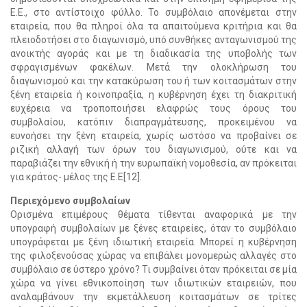
Ε.Ε., στο αντίστοιχο φύλλο. Το συμβόλαιο απονέμεται στην
εταιρεία, που θα πληροί όλα τα απαιτούμενα κριτήρια και θα
πλειοδοτήσει στο διαγωνισμό, υπό συνθήκες ανταγωνισμού της
ανοικτής αγοράς και με τη διαδικασία της υποβολής των
σφραγισμένων φακέλων. Μετά την ολοκλήρωση του
διαγωνισμού και την κατακύρωση του ή των κοιτασμάτων στην
ξένη εταιρεία ή κοινοπραξία, η κυβέρνηση έχει τη διακριτική
ευχέρεια να τροποποιήσει ελαφρώς τους όρους του
συμβολαίου, κατόπιν διαπραγμάτευσης, προκειμένου να
ευνοήσει την ξένη εταιρεία, χωρίς ωστόσο να προβαίνει σε
ριζική αλλαγή των όρων του διαγωνισμού, ούτε και να
παραβιάζει την εθνική ή την ευρωπαϊκή νομοθεσία, αν πρόκειται
για κράτος- μέλος της Ε.Ε[12].
Περιεχόμενο συμβολαίων
Ορισμένα επιμέρους θέματα τίθενται αναφορικά με την
υπογραφή συμβολαίων με ξένες εταιρείες, όταν το συμβόλαιο
υπογράφεται με ξένη ιδιωτική εταιρεία. Μπορεί η κυβέρνηση
της φιλοξενούσας χώρας να επιβάλει μονομερώς αλλαγές στο
συμβόλαιο σε ύστερο χρόνο? Τι συμβαίνει όταν πρόκειται σε μία
χώρα να γίνει εθνικοποίηση των ιδιωτικών εταιρειών, που
αναλαμβάνουν την εκμετάλλευση κοιτασμάτων σε τρίτες