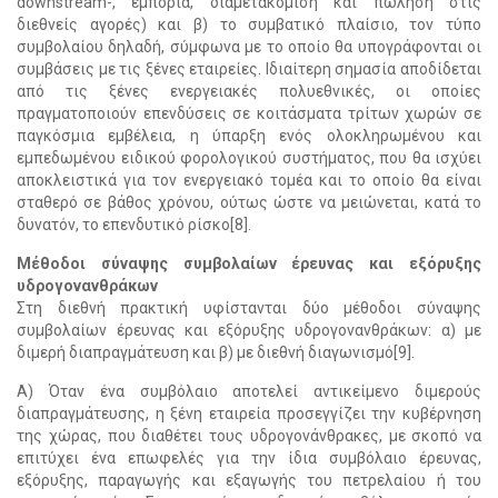
downstream-, εμπορία, διαμετακόμιση και πώληση στις
διεθνείς αγορές) και β) το συμβατικό πλαίσιο, τον τύπο
συμβολαίου δηλαδή, σύμφωνα με το οποίο θα υπογράφονται οι
συμβάσεις με τις ξένες εταιρείες. Ιδιαίτερη σημασία αποδίδεται
από τις ξένες ενεργειακές πολυεθνικές, οι οποίες
πραγματοποιούν επενδύσεις σε κοιτάσματα τρίτων χωρών σε
παγκόσμια εμβέλεια, η ύπαρξη ενός ολοκληρωμένου και
εμπεδωμένου ειδικού φορολογικού συστήματος, που θα ισχύει
αποκλειστικά για τον ενεργειακό τομέα και το οποίο θα είναι
σταθερό σε βάθος χρόνου, ούτως ώστε να μειώνεται, κατά το
δυνατόν, το επενδυτικό ρίσκο[8].
Μέθοδοι σύναψης συμβολαίων έρευνας και εξόρυξης
υδρογονανθράκων
Στη διεθνή πρακτική υφίστανται δύο μέθοδοι σύναψης
συμβολαίων έρευνας και εξόρυξης υδρογονανθράκων: α) με
διμερή διαπραγμάτευση και β) με διεθνή διαγωνισμό[9].
Α) Όταν ένα συμβόλαιο αποτελεί αντικείμενο διμερούς
διαπραγμάτευσης, η ξένη εταιρεία προσεγγίζει την κυβέρνηση
της χώρας, που διαθέτει τους υδρογονάνθρακες, με σκοπό να
επιτύχει ένα επωφελές για την ίδια συμβόλαιο έρευνας,
εξόρυξης, παραγωγής και εξαγωγής του πετρελαίου ή του