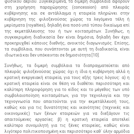
φυσικού αερίου. Συγκεκριμένα, τα διμερή συμβόλαια αφορούν
στη χορήγηση παραχώρησης (concession) από πλευράς
κυβέρνησης και σε αντάλλαγμα η εταιρεία πληρώνει στην
κυβέρνηση της φιλοξενούσας χώρας τα λεγόμενα τέλη ή
μερίσματα (royalties), δηλαδή ένα ποσό υπό τύπου δικαίωμα επί
της εκμετάλλευσης του ή των κοιτασμάτων. Συνήθως, η
συγκεκριμένη διαδικασία δεν είναι δημόσια, δηλαδή δεν έχει
προκηρυχθεί κάποιος διεθνής, ανοικτός διαγωνισμός. Επίσης,
τα συμβόλαια, που συνάπτονται με αυτή τη διαδικασία, είναι
ιδιωτικά και δεν υπόκεινται σε δημοσιότητα [10].
Συνήθως, τα διμερή συμβόλαια τα διαπραγματεύεται από
πλευράς φιλοξενούσας χώρας όχι η ίδια η κυβέρνηση αλλά η
κρατική ενεργειακή εταιρεία, για τους εξής τρεις λόγους: α) η
κρατική εταιρεία είναι σε θέση να διαθέτει περισσότερη και
καλύτερη πληροφόρηση για το είδος και το μέγεθος των υπό
συμβολαιοποίηση κοιτασμάτων, για την τεχνολογία και την
τεχνογνωσία που απαιτούνται για την εκμετάλλευσή τους,
καθώς και για τις δυνατότητες και ικανότητες (τεχνικές και
οικονομικές) των ξένων εταιρειών για να διεξάγουν τις
απαιτούμενες εργασίες. β) η κρατική εταιρεία αποτελεί
καλύτερο συνομιλητή για τις ξένες εταιρείες, καθώς είναι
λιγότερο πολιτικοποιημένη και περισσότερο καθ΄ ύλην αρμόδια