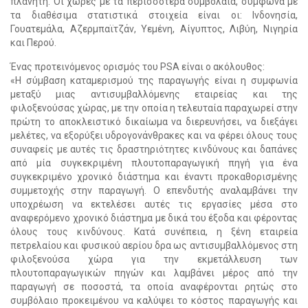
πλανήτη. Οι χώρες με τα περισσότερα συμβόλαια, σύμφωνα με
τα διαθέσιμα στατιστικά στοιχεία είναι οι: Ινδονησία,
Γουατεμάλα, Αζερμπαϊτζάν, Υεμένη, Αίγυπτος, Λιβύη, Νιγηρία
και Περού.
Ένας προτεινόμενος ορισμός του PSA είναι ο ακόλουθος:
«Η σύμβαση καταμερισμού της παραγωγής είναι η συμφωνία
μεταξύ μιας αντισυμβαλλόμενης εταιρείας και της
φιλοξενούσας χώρας, με την οποία η τελευταία παραχωρεί στην
πρώτη το αποκλειστικό δικαίωμα να διερευνήσει, να διεξάγει
μελέτες, να εξορύξει υδρογονάνθρακες και να φέρει όλους τους
συναφείς με αυτές τις δραστηριότητες κινδύνους και δαπάνες
από μία συγκεκριμένη πλουτοπαραγωγική πηγή για ένα
συγκεκριμένο χρονικό διάστημα και έναντι προκαθορισμένης
συμμετοχής στην παραγωγή. Ο επενδυτής αναλαμβάνει την
υποχρέωση να εκτελέσει αυτές τις εργασίες μέσα στο
αναφερόμενο χρονικό διάστημα με δικά του έξοδα και φέροντας
όλους τους κινδύνους. Κατά συνέπεια, η ξένη εταιρεία
πετρελαίου και φυσικού αερίου δρα ως αντισυμβαλλόμενος στη
φιλοξενούσα χώρα για την εκμετάλλευση των
πλουτοπαραγωγικών πηγών και λαμβάνει μέρος από την
παραγωγή σε ποσοστά, τα οποία αναφέρονται ρητώς στο
συμβόλαιο προκειμένου να καλύψει το κόστος παραγωγής και