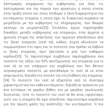
λεπτομερής ενημέρωση της κυβέρνησης για όλες τις
λεπτομέρειες και την πορεία των εργασιών, η οποία γίνεται
στην πράξη όποτε και όπως επιθυμεί η ξένη διαχειρίστρια του
κοιτάσματος εταιρεία, η οποία έχει τη διακριτική ευχέρεια να
μοιράζεται με την κυβέρνηση τις πληροφορίες, που θεωρεί
σκόπιμο να μοιραστεί[32]. Επιπλέον, έχουν παρατηρηθεί
διενέξεις μεταξύ κυβέρνησης και εταιρειών, όταν έρχεται η
χρονική στιγμή της ανάκτησης των αρχικών επενδύσεων από
τις ξένες εταιρείες (cost oil), καθώς συχνά αδυνατούν να
συμφωνήσουν στο ύψος και το ποσοστό, που πρέπει να λάβουν
οι ξένες εταιρείες, πριν ξεκινήσει η ροή των καθαρών
κερδών[33]. Τα περισσότερα συμβόλαια περιλαμβάνουν ένα
ποσοστό της τάξης του 50% αποζημίωσης της εταιρείας για το
cost oil, αν και υπάρχουν και συμβόλαια, που δεν θέτουν
συγκεκριμένο ποσοστό, με αποτέλεσμα το cost oil να είναι
απεριόριστο, δηλαδή στο σύνολό του στη διάθεση της εταιρείας.
[34] Το ποσοστό του cost oil εξαρτάται από τα ιδιαίτερα
χαρακτηριστικά του κάθε κοιτάσματος, δηλαδή αν πρόκειται για
ένα κοίτασμα σε μεγάλο βάθος και με μεγάλες γεωλογικές
δυσκολίες, τότε το ποσοστό του cost oil θα είναι υψηλότερο,
γιατί και η εταιρεία θα έχει επενδύσει περισσότερα κεφάλαια
για την πρώτη φάση της ανάπτυξης του κοιτάσματος. Η πιο