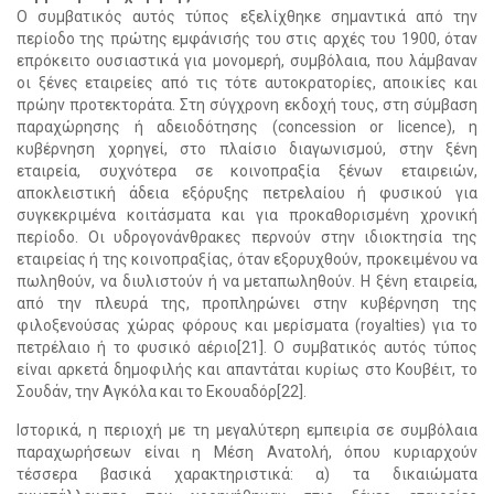
Ο συμβατικός αυτός τύπος εξελίχθηκε σημαντικά από την
περίοδο της πρώτης εμφάνισής του στις αρχές του 1900, όταν
επρόκειτο ουσιαστικά για μονομερή, συμβόλαια, που λάμβαναν
οι ξένες εταιρείες από τις τότε αυτοκρατορίες, αποικίες και
πρώην προτεκτοράτα. Στη σύγχρονη εκδοχή τους, στη σύμβαση
παραχώρησης ή αδειοδότησης (concession or licence), η
κυβέρνηση χορηγεί, στο πλαίσιο διαγωνισμού, στην ξένη
εταιρεία, συχνότερα σε κοινοπραξία ξένων εταιρειών,
αποκλειστική άδεια εξόρυξης πετρελαίου ή φυσικού για
συγκεκριμένα κοιτάσματα και για προκαθορισμένη χρονική
περίοδο. Οι υδρογονάνθρακες περνούν στην ιδιοκτησία της
εταιρείας ή της κοινοπραξίας, όταν εξορυχθούν, προκειμένου να
πωληθούν, να διυλιστούν ή να μεταπωληθούν. Η ξένη εταιρεία,
από την πλευρά της, προπληρώνει στην κυβέρνηση της
φιλοξενούσας χώρας φόρους και μερίσματα (royalties) για το
πετρέλαιο ή το φυσικό αέριο[21]. Ο συμβατικός αυτός τύπος
είναι αρκετά δημοφιλής και απαντάται κυρίως στο Κουβέιτ, το
Σουδάν, την Αγκόλα και το Εκουαδόρ[22].
Ιστορικά, η περιοχή με τη μεγαλύτερη εμπειρία σε συμβόλαια
παραχωρήσεων είναι η Μέση Ανατολή, όπου κυριαρχούν
τέσσερα βασικά χαρακτηριστικά: α) τα δικαιώματα