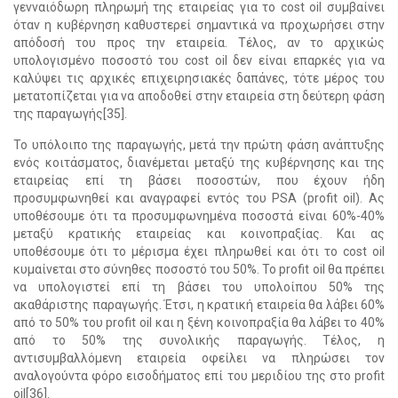
γενναιόδωρη πληρωμή της εταιρείας για το cost oil συμβαίνει
όταν η κυβέρνηση καθυστερεί σημαντικά να προχωρήσει στην
απόδοσή του προς την εταιρεία. Τέλος, αν το αρχικώς
υπολογισμένο ποσοστό του cost oil δεν είναι επαρκές για να
καλύψει τις αρχικές επιχειρησιακές δαπάνες, τότε μέρος του
μετατοπίζεται για να αποδοθεί στην εταιρεία στη δεύτερη φάση
της παραγωγής[35].
Το υπόλοιπο της παραγωγής, μετά την πρώτη φάση ανάπτυξης
ενός κοιτάσματος, διανέμεται μεταξύ της κυβέρνησης και της
εταιρείας επί τη βάσει ποσοστών, που έχουν ήδη
προσυμφωνηθεί και αναγραφεί εντός του PSA (profit oil). Ας
υποθέσουμε ότι τα προσυμφωνημένα ποσοστά είναι 60%-40%
μεταξύ κρατικής εταιρείας και κοινοπραξίας. Και ας
υποθέσουμε ότι το μέρισμα έχει πληρωθεί και ότι το cost oil
κυμαίνεται στο σύνηθες ποσοστό του 50%. Το profit oil θα πρέπει
να υπολογιστεί επί τη βάσει του υπολοίπου 50% της
ακαθάριστης παραγωγής. Έτσι, η κρατική εταιρεία θα λάβει 60%
από το 50% του profit oil και η ξένη κοινοπραξία θα λάβει το 40%
από το 50% της συνολικής παραγωγής. Τέλος, η
αντισυμβαλλόμενη εταιρεία οφείλει να πληρώσει τον
αναλογούντα φόρο εισοδήματος επί του μεριδίου της στο profit
oil[36].