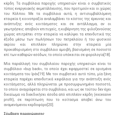
κέρδη. Τα συμβόλαια παροχής υπηρεσιών είναι ο συμβατικός
τύπος ενεργειακής εκμετάλλευσης, που προτιμούν και οι χώρες
του Κόλπου. Με τα συμβόλαια αυτά, η αντισυμβαλλόμενη
εταιρεία ή κοινοπραξία αναλαμβάνει το κόστος της έρευνας και
ανάπτυξης ενός κοιτάσματος και σε αντάλλαγμα, αν οι
γεωτρήσεις αποβούν επιτυχείς, η κυβέρνηση της φιλοξενούσας
χώρας επιτρέπει στην εταιρεία να καλύψει τα επενδυτικά της
έξοδα μέσω των πωλήσεων του πετρελαίου ή του φυσικού
αερίου και επιπλέον πληρώνει στην εταιρεία μία
προκαθορισμένη στο συμβόλαιο αμοιβή, βασισμένη σε ποσοστό
επί των καθαρών εσόδων, το οποίο υπόκειται σε φορολογία[18].
Μία παραλλαγή του συμβολαίου παροχής υπηρεσιών είναι το
συμβόλαιο «buy back», το οποίο έχει εφαρμοστεί σε ορισμένα
κοιτάσματα του Ιράν[19]. Με τον συμβατικό αυτό τύπο, μία ξένη
εταιρεία παρέχει επενδυτικά κεφάλαια για την ανάπτυξη ενός
κοιτάσματος, αλλά πληρώνεται με προσυμφωνημένο ποσοστό,
το οποίο αναγράφεται στο συμβόλαιο, και ως εκ τούτου δεν έχει
δικαίωμα να διεκδικήσει έσοδα από επιπλέον κέρδη (excessive
profit), σε περίπτωση που το κοίτασμα αποβεί άνω του
αναμενόμενου κερδοφόρο[20].
Σύμβαση παραχώρησης