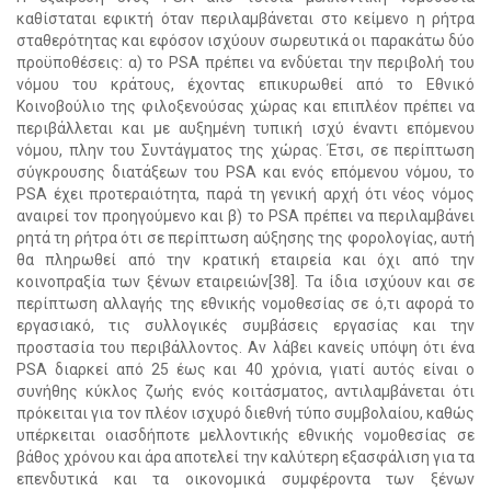
καθίσταται εφικτή όταν περιλαμβάνεται στο κείμενο η ρήτρα
σταθερότητας και εφόσον ισχύουν σωρευτικά οι παρακάτω δύο
προϋποθέσεις: α) το PSA πρέπει να ενδύεται την περιβολή του
νόμου του κράτους, έχοντας επικυρωθεί από το Εθνικό
Κοινοβούλιο της φιλοξενούσας χώρας και επιπλέον πρέπει να
περιβάλλεται και με αυξημένη τυπική ισχύ έναντι επόμενου
νόμου, πλην του Συντάγματος της χώρας. Έτσι, σε περίπτωση
σύγκρουσης διατάξεων του PSA και ενός επόμενου νόμου, το
PSA έχει προτεραιότητα, παρά τη γενική αρχή ότι νέος νόμος
αναιρεί τον προηγούμενο και β) το PSA πρέπει να περιλαμβάνει
ρητά τη ρήτρα ότι σε περίπτωση αύξησης της φορολογίας, αυτή
θα πληρωθεί από την κρατική εταιρεία και όχι από την
κοινοπραξία των ξένων εταιρειών[38]. Τα ίδια ισχύουν και σε
περίπτωση αλλαγής της εθνικής νομοθεσίας σε ό,τι αφορά το
εργασιακό, τις συλλογικές συμβάσεις εργασίας και την
προστασία του περιβάλλοντος. Αν λάβει κανείς υπόψη ότι ένα
PSA διαρκεί από 25 έως και 40 χρόνια, γιατί αυτός είναι ο
συνήθης κύκλος ζωής ενός κοιτάσματος, αντιλαμβάνεται ότι
πρόκειται για τον πλέον ισχυρό διεθνή τύπο συμβολαίου, καθώς
υπέρκειται οιασδήποτε μελλοντικής εθνικής νομοθεσίας σε
βάθος χρόνου και άρα αποτελεί την καλύτερη εξασφάλιση για τα
επενδυτικά και τα οικονομικά συμφέροντα των ξένων