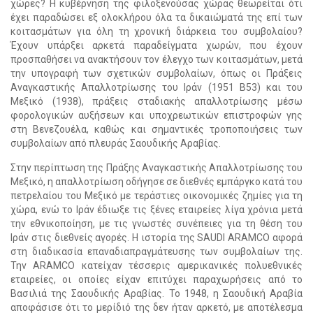
χώρες? Η κυβέρνηση της φιλοξενούσας χώρας θεωρείται ότι
έχει παραδώσει εξ ολοκλήρου όλα τα δικαιώματά της επί των
κοιτασμάτων για όλη τη χρονική διάρκεια του συμβολαίου?
Έχουν υπάρξει αρκετά παραδείγματα χωρών, που έχουν
προσπαθήσει να ανακτήσουν τον έλεγχο των κοιτασμάτων, μετά
την υπογραφή των σχετικών συμβολαίων, όπως οι Πράξεις
Αναγκαστικής Απαλλοτρίωσης του Ιράν (1951 Β53) και του
Μεξικό (1938), πράξεις σταδιακής απαλλοτρίωσης μέσω
φορολογικών αυξήσεων και υποχρεωτικών επιστροφών γης
στη Βενεζουέλα, καθώς και σημαντικές τροποποιήσεις των
συμβολαίων από πλευράς Σαουδικής Αραβίας.
Στην περίπτωση της Πράξης Αναγκαστικής Απαλλοτρίωσης του
Μεξικό, η απαλλοτρίωση οδήγησε σε διεθνές εμπάργκο κατά του
πετρελαίου του Μεξικό με τεράστιες οικονομικές ζημίες για τη
χώρα, ενώ το Ιράν έδιωξε τις ξένες εταιρείες λίγα χρόνια μετά
την εθνικοποίηση, με τις γνωστές συνέπειες για τη θέση του
Ιράν στις διεθνείς αγορές. Η ιστορία της SAUDI ARAMCO αφορά
στη διαδικασία επαναδιαπραγμάτευσης των συμβολαίων της.
Την ARAMCO κατείχαν τέσσερις αμερικανικές πολυεθνικές
εταιρείες, οι οποίες είχαν επιτύχει παραχωρήσεις από το
Βασιλιά της Σαουδικής Αραβίας. Το 1948, η Σαουδική Αραβία
αποφάσισε ότι το μερίδιό της δεν ήταν αρκετό, με αποτέλεσμα