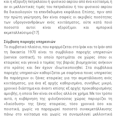
και η εξόρυξη πετρελαίου ή φυσικού αερίου από ένα κοίτασμα, ή
αν οι μελλοντικές τιμές του πετρελαίου ή του φυσικού αερίου
θα δικαιολογούν τα επενδεδυμένα κεφάλαια. Επίσης, πριν από
την πρώτη γεώτρηση, δεν είναι σαφείς οι ακριβείς ποσότητες
των υδρογονανθράκων ενός κοιτάσματος, ούτε κατά ποιό
ποσοστό αυτοί είναι εξορύξιμοι και εμπορικά
εκμεταλλεύσιμοι[17].
Σύμβαση παροχής υπηρεσιών
Το συμβατικό πλαίσιο, που εφαρμόζεται στο Ιράκ και το Ιράν από
τη δεκαετία 1970 είναι το συμβόλαιο παροχής υπηρεσιών
(service contract), το οποίο προτιμάται σε χώρες όπου οι
εταιρείες και γενικά ο τομέας της βαριάς βιομηχανίας ανήκουν
στο κράτος και δεν έχουν ιδιωτικοποιηθεί. Στα συμβόλαια
παροχής υπηρεσιών καθορίζεται με σαφήνεια ποιες υπηρεσίες
θα παράσχουν οι ξένες εταιρείες για την εκμετάλλευση ενός
κοιτάσματος, για ένα εξ αρχής καθορισμένο, συνήθως μικρό,
χρονικό διάστημα και έναντι επίσης εξ αρχής προκαθορισμένης
αμοιβής, η οποία δεν είναι σε είδος αλλά σε χρήμα. Με τον τρόπο
αυτό, η κυβέρνηση της φιλοξενούσας χώρας περιορίζει τη
«διείσδυση» της ξένης εταιρείας, τόσο χρονικά όσο και
ποιοτικά, χωρίς να παραχωρεί ποσοστό συνεκμετάλλευσης
πάνω στο κοίτασμα και χωρίς να συνομολογεί μελλοντικά