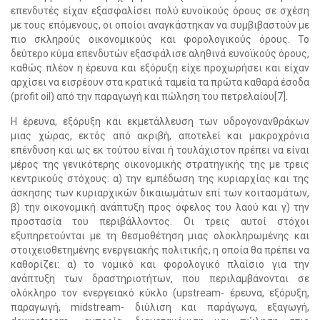
επενδυτές είχαν εξασφαλίσει πολύ ευνοϊκούς όρους σε σχέση
με τους επόμενους, οι οποίοι αναγκάστηκαν να συμβιβαστούν με
πιο σκληρούς οικονομικούς και φορολογικούς όρους. Το
δεύτερο κύμα επενδυτών εξασφάλισε αληθινά ευνοϊκούς όρους,
καθώς πλέον η έρευνα και εξόρυξη είχε προχωρήσει και είχαν
αρχίσει να εισρέουν στα κρατικά ταμεία τα πρώτα καθαρά έσοδα
(profit oil) από την παραγωγή και πώληση του πετρελαίου[7].
Η έρευνα, εξόρυξη και εκμετάλλευση των υδρογονανθράκων
μιας χώρας, εκτός από ακριβή, αποτελεί και μακροχρόνια
επένδυση και ως εκ τούτου είναι ή τουλάχιστον πρέπει να είναι
μέρος της γενικότερης οικονομικής στρατηγικής της με τρεις
κεντρικούς στόχους: α) την εμπέδωση της κυριαρχίας και της
άσκησης των κυριαρχικών δικαιωμάτων επί των κοιτασμάτων,
β) την οικονομική ανάπτυξη προς όφελος του λαού και γ) την
προστασία του περιβάλλοντος. Οι τρεις αυτοί στόχοι
εξυπηρετούνται με τη θεσμοθέτηση μιας ολοκληρωμένης και
στοιχειοθετημένης ενεργειακής πολιτικής, η οποία θα πρέπει να
καθορίζει: α) το νομικό και φορολογικό πλαίσιο για την
ανάπτυξη των δραστηριοτήτων, που περιλαμβάνονται σε
ολόκληρο τον ενεργειακό κύκλο (upstream- έρευνα, εξόρυξη,
παραγωγή, midstream- διύλιση και παράγωγα, εξαγωγή,