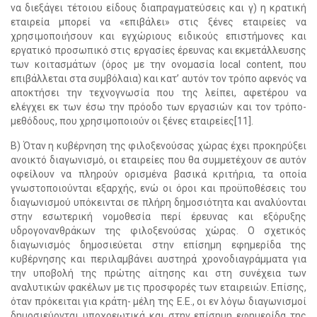
να διεξάγει τέτοιου είδους διαπραγματεύσεις και γ) η κρατική
εταιρεία μπορεί να «επιβάλει» στις ξένες εταιρείες να
χρησιμοποιήσουν και εγχώριους ειδικούς επιστήμονες και
εργατικό προσωπικό στις εργασίες έρευνας και εκμετάλλευσης
των κοιτασμάτων (όρος με την ονομασία local content, που
επιβάλλεται στα συμβόλαια) και κατ’ αυτόν τον τρόπο αφενός να
αποκτήσει την τεχνογνωσία που της λείπει, αφετέρου να
ελέγχει εκ των έσω την πρόοδο των εργασιών και τον τρόπο-
μεθόδους, που χρησιμοποιούν οι ξένες εταιρείες[11].
Β) Όταν η κυβέρνηση της φιλοξενούσας χώρας έχει προκηρύξει
ανοικτό διαγωνισμό, οι εταιρείες που θα συμμετέχουν σε αυτόν
οφείλουν να πληρούν ορισμένα βασικά κριτήρια, τα οποία
γνωστοποιούνται εξαρχής, ενώ οι όροι και προϋποθέσεις του
διαγωνισμού υπόκεινται σε πλήρη δημοσιότητα και αναλύονται
στην εσωτερική νομοθεσία περί έρευνας και εξόρυξης
υδρογονανθράκων της φιλοξενούσας χώρας. Ο σχετικός
διαγωνισμός δημοσιεύεται στην επίσημη εφημερίδα της
κυβέρνησης και περιλαμβάνει αυστηρά χρονοδιαγράμματα για
την υποβολή της πρώτης αίτησης και στη συνέχεια των
αναλυτικών φακέλων με τις προσφορές των εταιρειών. Επίσης,
όταν πρόκειται για κράτη- μέλη της Ε.Ε., οι εν λόγω διαγωνισμοί
δημοσιεύονται υποχρεωτικά και στην επίσημη εφημερίδα της