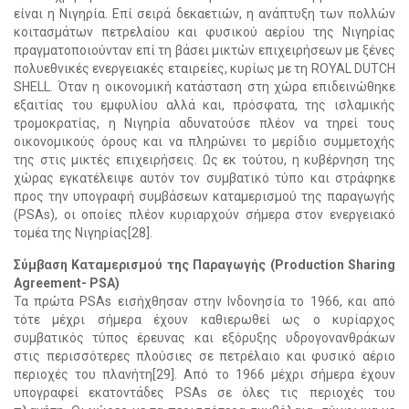
είναι η Νιγηρία. Επί σειρά δεκαετιών, η ανάπτυξη των πολλών
κοιτασμάτων πετρελαίου και φυσικού αερίου της Νιγηρίας
πραγματοποιούνταν επί τη βάσει μικτών επιχειρήσεων με ξένες
πολυεθνικές ενεργειακές εταιρείες, κυρίως με τη ROYAL DUTCH
SHELL. Όταν η οικονομική κατάσταση στη χώρα επιδεινώθηκε
εξαιτίας του εμφυλίου αλλά και, πρόσφατα, της ισλαμικής
τρομοκρατίας, η Νιγηρία αδυνατούσε πλέον να τηρεί τους
οικονομικούς όρους και να πληρώνει το μερίδιο συμμετοχής
της στις μικτές επιχειρήσεις. Ως εκ τούτου, η κυβέρνηση της
χώρας εγκατέλειψε αυτόν τον συμβατικό τύπο και στράφηκε
προς την υπογραφή συμβάσεων καταμερισμού της παραγωγής
(PSAs), οι οποίες πλέον κυριαρχούν σήμερα στον ενεργειακό
τομέα της Νιγηρίας[28].
Σύμβαση Καταμερισμού της Παραγωγής (Production Sharing
Agreement- PSA)
Τα πρώτα PSAs εισήχθησαν στην Ινδονησία το 1966, και από
τότε μέχρι σήμερα έχουν καθιερωθεί ως ο κυρίαρχος
συμβατικός τύπος έρευνας και εξόρυξης υδρογονανθράκων
στις περισσότερες πλούσιες σε πετρέλαιο και φυσικό αέριο
περιοχές του πλανήτη[29]. Από το 1966 μέχρι σήμερα έχουν
υπογραφεί εκατοντάδες PSAs σε όλες τις περιοχές του