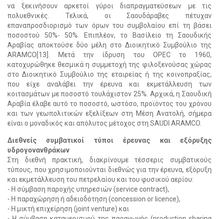
να ξεκινήσουν αρκετοί γύροι διαπραγματεύσεων με τις
πολυεθνικές. Τελικά, οι Σαουδάραβες πέτυχαν
επαναπροσδιορισμό των όρων του συμβολαίου επί τη βάσει
ποσοστού 50%- 50%. Επιπλέον, το Βασίλειο τη Σαουδικής
Αραβίας αποκτούσε δύο μέλη στο Διοικητικό Συμβούλιο της
ARAMCO[13]. Μετά την ίδρυση του OPEC το 1960,
κατοχυρώθηκε θεσμικά η συμμετοχή της φιλοξενούσας χώρας
στο Διοικητικό Συμβούλιο της εταιρείας ή της κοινοπραξίας,
που είχε αναλάβει την έρευνα και εκμετάλλευση των
κοιτασμάτων με ποσοστό τουλάχιστον 25%. Αρχικά, η Σαουδική
Αραβία έλαβε αυτό το ποσοστό, ωστόσο, προϊόντος του χρόνου
και των γεωπολιτικών εξελίξεων στη Μέση Ανατολή, σήμερα
είναι ο μοναδικός και απόλυτος μέτοχος στη SAUDI ARAMCO.
Διεθνείς συμβατικοί τύποι έρευνας και εξόρυξης
υδρογονανθράκων
Στη διεθνή πρακτική, διακρίνουμε τέσσερις συμβατικούς
τύπους, που χρησιμοποιούνται διεθνώς για την έρευνα, εξόρυξη
και εκμετάλλευση του πετρελαίου και του φυσικού αερίου:
- Η σύμβαση παροχής υπηρεσιών (service contract),
- Η παραχώρηση ή αδειοδότηση (concession or licence),
- Η μικτή επιχείρηση (joint venture) και
- Η σύμβαση καταμερισμού της παραγωγής (production sharing