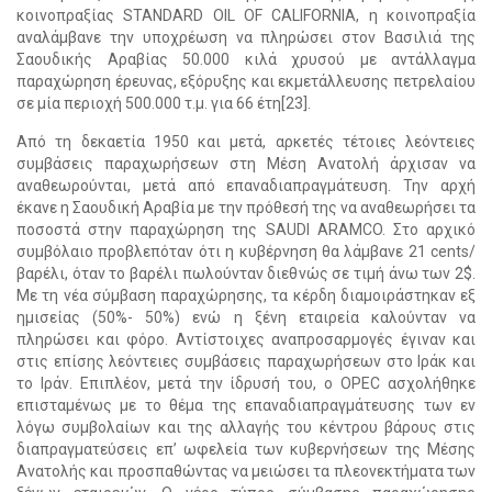
κοινοπραξίας STANDARD OIL OF CALIFORNIA, η κοινοπραξία
αναλάμβανε την υποχρέωση να πληρώσει στον Βασιλιά της
Σαουδικής Αραβίας 50.000 κιλά χρυσού με αντάλλαγμα
παραχώρηση έρευνας, εξόρυξης και εκμετάλλευσης πετρελαίου
σε μία περιοχή 500.000 τ.μ. για 66 έτη[23].
Από τη δεκαετία 1950 και μετά, αρκετές τέτοιες λεόντειες
συμβάσεις παραχωρήσεων στη Μέση Ανατολή άρχισαν να
αναθεωρούνται, μετά από επαναδιαπραγμάτευση. Την αρχή
έκανε η Σαουδική Αραβία με την πρόθεσή της να αναθεωρήσει τα
ποσοστά στην παραχώρηση της SAUDI ARAMCO. Στο αρχικό
συμβόλαιο προβλεπόταν ότι η κυβέρνηση θα λάμβανε 21 cents/
βαρέλι, όταν το βαρέλι πωλούνταν διεθνώς σε τιμή άνω των 2$.
Με τη νέα σύμβαση παραχώρησης, τα κέρδη διαμοιράστηκαν εξ
ημισείας (50%- 50%) ενώ η ξένη εταιρεία καλούνταν να
πληρώσει και φόρο. Αντίστοιχες αναπροσαρμογές έγιναν και
στις επίσης λεόντειες συμβάσεις παραχωρήσεων στο Ιράκ και
το Ιράν. Επιπλέον, μετά την ίδρυσή του, ο OPEC ασχολήθηκε
επισταμένως με το θέμα της επαναδιαπραγμάτευσης των εν
λόγω συμβολαίων και της αλλαγής του κέντρου βάρους στις
διαπραγματεύσεις επ’ ωφελεία των κυβερνήσεων της Μέσης
Ανατολής και προσπαθώντας να μειώσει τα πλεονεκτήματα των