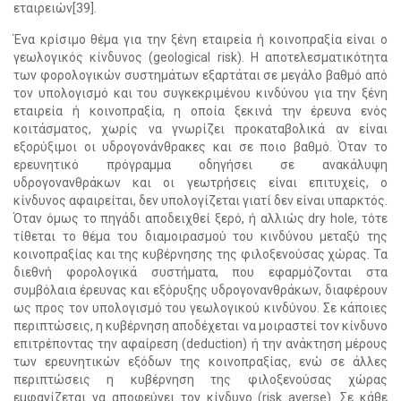
εταιρειών[39].
Ένα κρίσιμο θέμα για την ξένη εταιρεία ή κοινοπραξία είναι ο
γεωλογικός κίνδυνος (geological risk). Η αποτελεσματικότητα
των φορολογικών συστημάτων εξαρτάται σε μεγάλο βαθμό από
τον υπολογισμό και του συγκεκριμένου κινδύνου για την ξένη
εταιρεία ή κοινοπραξία, η οποία ξεκινά την έρευνα ενός
κοιτάσματος, χωρίς να γνωρίζει προκαταβολικά αν είναι
εξορύξιμοι οι υδρογονάνθρακες και σε ποιο βαθμό. Όταν το
ερευνητικό πρόγραμμα οδηγήσει σε ανακάλυψη
υδρογονανθράκων και οι γεωτρήσεις είναι επιτυχείς, ο
κίνδυνος αφαιρείται, δεν υπολογίζεται γιατί δεν είναι υπαρκτός.
Όταν όμως το πηγάδι αποδειχθεί ξερό, ή αλλιώς dry hole, τότε
τίθεται το θέμα του διαμοιρασμού του κινδύνου μεταξύ της
κοινοπραξίας και της κυβέρνησης της φιλοξενούσας χώρας. Τα
διεθνή φορολογικά συστήματα, που εφαρμόζονται στα
συμβόλαια έρευνας και εξόρυξης υδρογονανθράκων, διαφέρουν
ως προς τον υπολογισμό του γεωλογικού κινδύνου. Σε κάποιες
περιπτώσεις, η κυβέρνηση αποδέχεται να μοιραστεί τον κίνδυνο
επιτρέποντας την αφαίρεση (deduction) ή την ανάκτηση μέρους
των ερευνητικών εξόδων της κοινοπραξίας, ενώ σε άλλες
περιπτώσεις η κυβέρνηση της φιλοξενούσας χώρας
εμφανίζεται να αποφεύγει τον κίνδυνο (risk averse). Σε κάθε