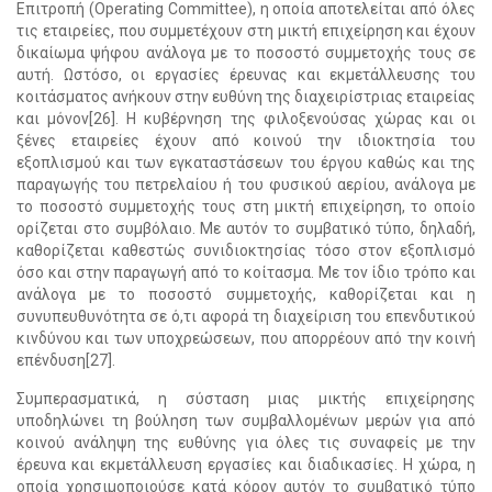
Επιτροπή (Operating Committee), η οποία αποτελείται από όλες
τις εταιρείες, που συμμετέχουν στη μικτή επιχείρηση και έχουν
δικαίωμα ψήφου ανάλογα με το ποσοστό συμμετοχής τους σε
αυτή. Ωστόσο, οι εργασίες έρευνας και εκμετάλλευσης του
κοιτάσματος ανήκουν στην ευθύνη της διαχειρίστριας εταιρείας
και μόνον[26]. Η κυβέρνηση της φιλοξενούσας χώρας και οι
ξένες εταιρείες έχουν από κοινού την ιδιοκτησία του
εξοπλισμού και των εγκαταστάσεων του έργου καθώς και της
παραγωγής του πετρελαίου ή του φυσικού αερίου, ανάλογα με
το ποσοστό συμμετοχής τους στη μικτή επιχείρηση, το οποίο
ορίζεται στο συμβόλαιο. Με αυτόν το συμβατικό τύπο, δηλαδή,
καθορίζεται καθεστώς συνιδιοκτησίας τόσο στον εξοπλισμό
όσο και στην παραγωγή από το κοίτασμα. Με τον ίδιο τρόπο και
ανάλογα με το ποσοστό συμμετοχής, καθορίζεται και η
συνυπευθυνότητα σε ό,τι αφορά τη διαχείριση του επενδυτικού
κινδύνου και των υποχρεώσεων, που απορρέουν από την κοινή
επένδυση[27].
Συμπερασματικά, η σύσταση μιας μικτής επιχείρησης
υποδηλώνει τη βούληση των συμβαλλομένων μερών για από
κοινού ανάληψη της ευθύνης για όλες τις συναφείς με την
έρευνα και εκμετάλλευση εργασίες και διαδικασίες. Η χώρα, η
οποία χρησιμοποιούσε κατά κόρον αυτόν το συμβατικό τύπο