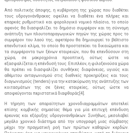
Από πολιτικής άποψης, η κυβέρνηση της χώρας που διαθέτει
τους υδρογονάνθρακες οφείλει να διαθέτει ένα πλήρες και
επαρκές ρυθμιστικό και φορολογικό νομικό πλαίσιο, το οποίο
αφενός θα διασφαλίζει το δημόσιο συμφέρον και τη σύννομη
ανάπτυξη των πλουτοπαραγωγικών πηγών της χώρας προς το
συμφέρον του λαού της, αφετέρου θα δημιουργεί το βέλτιστο
επενδυτικό κλίμα, το οποίο θα προστατεύει τα δικαιώματα και
τα συμφέροντα των ξένων εταιρειών, που θα επενδύσουν στη
χώρα, σε μακροχρόνια προοπτική, ούτως ώστε να
εξασφαλίζεται η επένδυσή τους. Επιπλέον, η φιλοξενούσα χώρα
θα πρέπει να διασφαλίζει συνθήκες διαφάνειας, υγιούς και
αθέμιτου ανταγωνισμού στις διεθνείς προκηρύξεις και τους
διαγωνισμούς (tenders) για την κατακύρωση της ανάπτυξης των
κοιτασμάτων της σε ξένες εταιρείες, ούτως ώστε να
αποφεύγονται περιστατικά διαφθοράς[4].
Η τήρηση των απαραίτητων χρονοδιαγραμμάτων αποτελεί
επίσης κομβικής σημασίας θέμα για μία επιτυχή επένδυση
έρευνας και εξόρυξης υδρογονανθράκων. Συνήθως, μεσολαβεί
μεγάλο χρονικό διάστημα από την υπογραφή μιας σύμβασης
μέχρι την πραγματική ροή των πρώτων καθαρών κερδών.