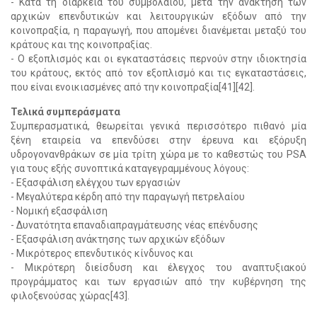
- Κατά τη διάρκεια του συμβολαίου, μετά την ανάκτηση των
αρχικών επενδυτικών και λειτουργικών εξόδων από την
κοινοπραξία, η παραγωγή, που απομένει διανέμεται μεταξύ του
κράτους και της κοινοπραξίας.
- Ο εξοπλισμός και οι εγκαταστάσεις περνούν στην ιδιοκτησία
του κράτους, εκτός από τον εξοπλισμό και τις εγκαταστάσεις,
που είναι ενοικιασμένες από την κοινοπραξία[41][42].
Τελικά συμπεράσματα
Συμπερασματικά, θεωρείται γενικά περισσότερο πιθανό μία
ξένη εταιρεία να επενδύσει στην έρευνα και εξόρυξη
υδρογονανθράκων σε μία τρίτη χώρα με το καθεστώς του PSA
για τους εξής συνοπτικά καταγεγραμμένους λόγους:
- Εξασφάλιση ελέγχου των εργασιών
- Μεγαλύτερα κέρδη από την παραγωγή πετρελαίου
- Νομική εξασφάλιση
- Δυνατότητα επαναδιαπραγμάτευσης νέας επένδυσης
- Εξασφάλιση ανάκτησης των αρχικών εξόδων
- Μικρότερος επενδυτικός κίνδυνος και
- Μικρότερη διείσδυση και έλεγχος του αναπτυξιακού
προγράμματος και των εργασιών από την κυβέρνηση της
φιλοξενούσας χώρας[43].