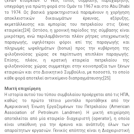
ξένων εταιρειών. Ο νέος τύπος σύμβασης παραχώρησης
υπεγράφη για πρώτη φορά στο Ομάν το 1967 και στο Abu Dhabi
το 1974. Ως βασικά χαρακτηριστικά παραμένουν η χορήγηση
αποκλειστικών δικαιωμάτων έρευνας, εξόρυξης,
εκμετάλλευσης και εμπορίας του πετρελαίου στις ξένες
εταιρείες[24]. Ωστόσο, η χρονική περίοδος της σύμβασης είναι
μικρότερη, ενώ περιλαμβάνονται πλέον ρήτρες υποχρεωτικής
παραγωγής, υψηλότεροι φόροι επί της παραγωγής και
πληρωμές ωφελημάτων (bonus) προς την κυβέρνηση της
φιλοξενούσας χώρας σε περίπτωση επιπλέον παραγωγής.
Επίσης, πλέον, η κρατική εταιρεία πετρελαίου της
φιλοξενούσας χώρας συμμετέχει στην κοινοπραξία των ξένων
εταιρειών και στο Διοικητικό Συμβούλιο, με ποσοστό, το οποίο
κάθε φορά αποτελεί αντικείμενο διαπραγμάτευσης[25].
Μικτή επιχείρηση
Η ιστορία αυτού του τύπου συμβολαίου προέρχεται από τις ΗΠΑ,
καθώς το πρώτο τέτοιο μοντέλο προτάθηκε από την
Αμερικανική Ένωση Εργαζομένων του Πετρελαίου (American
Association of Petroleum Landmen). Η μικτή επιχείρηση
αποτελείται από μία εταιρεία- διαχειριστή (operator), η οποία
είναι υπεύθυνη για την έρευνα και ανάπτυξη όλων των
απαραίτητων εργασιών. Γενικός επόπτης είναι η Διαχειριστική