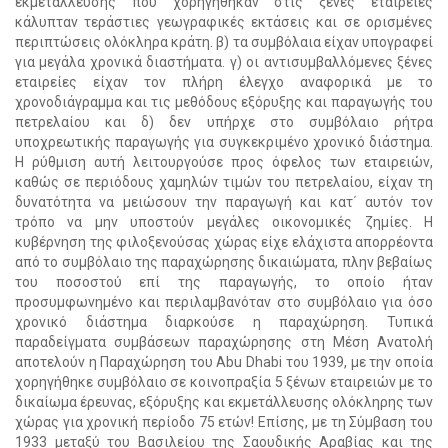
εκμετάλλευσης που χορηγήθηκαν στις ξένες εταιρείες
κάλυπταν τεράστιες γεωγραφικές εκτάσεις και σε ορισμένες
περιπτώσεις ολόκληρα κράτη. β) τα συμβόλαια είχαν υπογραφεί
για μεγάλα χρονικά διαστήματα. γ) οι αντισυμβαλλόμενες ξένες
εταιρείες είχαν τον πλήρη έλεγχο αναφορικά με το
χρονοδιάγραμμα και τις μεθόδους εξόρυξης και παραγωγής του
πετρελαίου και δ) δεν υπήρχε στο συμβόλαιο ρήτρα
υποχρεωτικής παραγωγής για συγκεκριμένο χρονικό διάστημα.
Η ρύθμιση αυτή λειτουργούσε προς όφελος των εταιρειών,
καθώς σε περιόδους χαμηλών τιμών του πετρελαίου, είχαν τη
δυνατότητα να μειώσουν την παραγωγή και κατ΄ αυτόν τον
τρόπο να μην υποστούν μεγάλες οικονομικές ζημίες. Η
κυβέρνηση της φιλοξενούσας χώρας είχε ελάχιστα απορρέοντα
από το συμβόλαιο της παραχώρησης δικαιώματα, πλην βεβαίως
του ποσοστού επί της παραγωγής, το οποίο ήταν
προσυμφωνημένο και περιλαμβανόταν στο συμβόλαιο για όσο
χρονικό διάστημα διαρκούσε η παραχώρηση. Τυπικά
παραδείγματα συμβάσεων παραχώρησης στη Μέση Ανατολή
αποτελούν η Παραχώρηση του Abu Dhabi του 1939, με την οποία
χορηγήθηκε συμβόλαιο σε κοινοπραξία 5 ξένων εταιρειών με το
δικαίωμα έρευνας, εξόρυξης και εκμετάλλευσης ολόκληρης των
χώρας για χρονική περίοδο 75 ετών! Επίσης, με τη Σύμβαση του
1933 μεταξύ του Βασιλείου της Σαουδικής Αραβίας και της