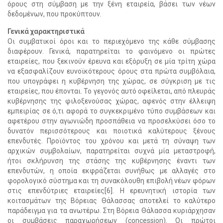
όρους στη σύμβαση με την ξένη εταιρεία, βάσει των νέων
δεδομένων, που προκύπτουν.
Γενικά χαρακτηριστικά
Οι συμβατικοί όροι και το περιεχόμενο της κάθε σύμβασης
διαφέρουν. Γενικά, παρατηρείται το φαινόμενο οι πρώτες
εταιρείες, που ξεκινούν έρευνα και εξόρυξη σε μία τρίτη χώρα
να εξασφαλίζουν ευνοϊκότερους όρους στα πρώτα συμβόλαια,
που υπογράφει η κυβέρνηση της χώρας, σε σύγκριση με τις
εταιρείες, που έπονται. Το γεγονός αυτό οφείλεται, από πλευράς
κυβέρνησης της φιλοξενούσας χώρας, αφενός στην έλλειψη
εμπειρίας σε ό,τι αφορά το συγκεκριμένο τύπο συμβάσεων και
αφετέρου στην αγωνιώδη προσπάθεια να προσελκύσει όσο το
δυνατόν περισσότερους και ποιοτικά καλύτερους ξένους
επενδυτές. Προϊόντος του χρόνου και μετά τη σύναψη των
αρχικών συμβολαίων, παρατηρείται συχνά μία μεταστροφή,
ήτοι σκλήρυνση της στάσης της κυβέρνησης έναντι των
επενδυτών, η οποία εκφράζεται συνήθως με αλλαγές στο
φορολογικό σύστημα και τη συνακόλουθη επιβολή νέων φόρων
στις επενδύτριες εταιρείες[6]. Η ερευνητική ιστορία των
κοιτασμάτων της Βόρειας Θάλασσας αποτελεί το καλύτερο
παράδειγμα για τα ανωτέρω. Στη Βόρεια Θάλασσα κυριάρχησαν
οι συμβάσεις παραχωρήσεων (concession). Οι πρώτοι