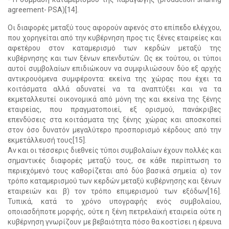
agreement- PSA)[14].
Οι διαφορές μεταξύ τους αφορούν αφενός στο επίπεδο ελέγχου,
που χορηγείται από την κυβέρνηση προς τις ξένες εταιρείες και
αφετέρου στον καταμερισμό των κερδών μεταξύ της
κυβέρνησης και των ξένων επενδυτών. Ως εκ τούτου, οι τύποι
αυτοί συμβολαίων επιδιώκουν να συμφιλιώσουν δύο εξ αρχής
αντικρουόμενα συμφέροντα: εκείνα της χώρας που έχει τα
κοιτάσματα αλλά αδυνατεί να τα αναπτύξει και να τα
εκμεταλλευτεί οικονομικά από μόνη της και εκείνα της ξένης
εταιρείας, που πραγματοποιεί, εξ ορισμού, πανάκριβες
επενδύσεις στα κοιτάσματα της ξένης χώρας και αποσκοπεί
στον όσο δυνατόν μεγαλύτερο προσπορισμό κέρδους από την
εκμετάλλευσή τους[15].
Αν και οι τέσσερις διεθνείς τύποι συμβολαίων έχουν πολλές και
σημαντικές διαφορές μεταξύ τους, σε κάθε περίπτωση το
περιεχόμενό τους καθορίζεται από δύο βασικά σημεία: α) τον
τρόπο καταμερισμού των κερδών μεταξύ κυβέρνησης και ξένων
εταιρειών και β) τον τρόπο επιμερισμού των εξόδων[16].
Τυπικά, κατά το χρόνο υπογραφής ενός συμβολαίου,
οποιασδήποτε μορφής, ούτε η ξένη πετρελαϊκή εταιρεία ούτε η
κυβέρνηση γνωρίζουν με βεβαιότητα πόσο θα κοστίσει η έρευνα