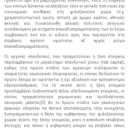
Πρόκειται άρα για μακροχρόνιες επενδύσεις, κατά τη διάρκεια
των οποίων δύνανται να αλλάξουν τόσο οι γενικές πολιτικές και
οικονομικές συνθήκες στη φιλοξενούσα χώρα (π.χ.
χρηματοπιστωτική κρίση, ένταση με όμορο κράτος, εθνικές
εκλογές και συνακόλουθη αλλαγή πολιτικού σκηνικού
συνοδευόμενη με αιτήματα επαναδιαπραγμάτευσης των εν λόγω
συμβάσεων) όσο και οι ειδικοί όροι, που περιέχονται στη
σύμβαση, εφόσον υφίσταται εξ αρχής ρήτρα
επαναδιαπραγμάτευσης.
Οι αρχικές επενδύσεις, που πραγματοποιεί η ξένη εταιρεία,
περιλαμβάνουν το μεγαλύτερο επενδυτικό ρίσκο (risk capital),
καθώς στα πρώτα στάδια των εργασιών συλλέγονται οι
απαραίτητες γεωλογικές πληροφορίες, οι οποίες θα δώσουν το
πρώτο δείγμα αν υφίστανται ή όχι αξιόλογοι και εμπορεύσιμοι
υδρογονάνθρακες. Για το σκοπό αυτό, η ξένη εταιρεία
προσλαμβάνει (subcontract) άλλες εξειδικευμένες εταιρείες, οι
οποίες πραγματοποιούν γεωφυσικές και τρισδιάστατες
σεισμικές μελέτες[5]. Αν το πρώτο στάδιο των γεωλογικών
ερευνών οδηγήσει σε θετικά αποτελέσματα, τότε ενισχύεται
διαπραγματευτικά η θέση της κυβέρνησης της φιλοξενούσας
χώρας έναντι της ξένης εταιρείας, γιατί η επένδυση αποβαίνει
επιτυχής και πλέον η κυβέρνηση μπορεί να επιβάλει νέους