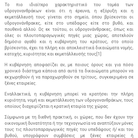
Το πιο ιδιαίτερο χαρακτηριστικό του τομέα των
υδρογονανθράκων είναι ότι η έρευνα, η εξόρυξη και η
εκμετάλλευσή τους γίνεται στο σημείο, όπου βρίσκονται οι
υδρογονάνθρακες, είτε στο υπέδαφος είτε στο βυθό, και
πουθενά αλλού. Ως εκ τούτου, οι υδρογονάνθρακες, όπως και
όλες οι πλουτοπαραγωγικές πηγές μιας χώρας, αποτελούν
δημόσιο αγαθό και η κυβέρνηση του κράτους, στο οποίο
βρίσκονται, έχει τα πλήρη και αποκλειστικά δικαιώματα νομής,
κατοχής, κυριότητας και εκμετάλλευσής τους[1]
Η κυβέρνηση αποφασίζει αν, με ποιους όρους και για πόσο
χρονικό διάστημα κάποια από αυτά τα δικαιώματα μπορούν να
εκχωρηθούν ή να παραχωρηθούν σε τρίτους, συγκεκριμένα σε
ξένες εταιρείες.
Εναλλακτικά, η κυβέρνηση μπορεί να κρατήσει την πλήρη
κυριότητα, νομή και εκμετάλλευση των υδρογονανθράκων, τους
οποίους διαχειρίζεται η κρατική εταιρία της χώρας.
Σύμφωνα με τη διεθνή πρακτική, οι χώρες, που δεν έχουν την
οικονομική δυνατότητα ή την τεχνογνωσία να αναπτύξουν μόνες
τους τις πλουτοπαραγωγικές πηγές του υπεδάφους ή/ και του
βυθού, υπογράφουν συμβάσεις με ξένες εταιρείες ή