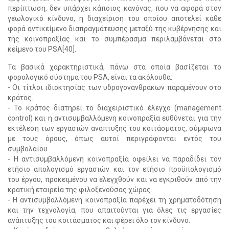
περίπτωση, δεν υπάρχει κάποιος κανόνας, που να αφορά στον
γεωλογικό κίνδυνο, η διαχείριση του οποίου αποτελεί κάθε
φορά αντικείμενο διαπραγμάτευσης μεταξύ της κυβέρνησης και
της κοινοπραξίας και το συμπέρασμα περιλαμβάνεται στο
κείμενο του PSA[40].
Τα βασικά χαρακτηριστικά, πάνω στα οποία βασίζεται το
φορολογικό σύστημα του PSA, είναι τα ακόλουθα:
- Οι τίτλοι ιδιοκτησίας των υδρογονανθράκων παραμένουν στο
κράτος.
- Το κράτος διατηρεί το διαχειριστικό έλεγχο (management
control) και η αντισυμβαλλόμενη κοινοπραξία ευθύνεται για την
εκτέλεση των εργασιών ανάπτυξης του κοιτάσματος, σύμφωνα
με τους όρους, όπως αυτοί περιγράφονται εντός του
συμβολαίου.
- Η αντισυμβαλλόμενη κοινοπραξία οφείλει να παραδίδει τον
ετήσιο απολογισμό εργασιών και τον ετήσιο προϋπολογισμό
του έργου, προκειμένου να ελεγχθούν και να εγκριθούν από την
κρατική εταιρεία της φιλοξενούσας χώρας.
- Η αντισυμβαλλόμενη κοινοπραξία παρέχει τη χρηματοδότηση
και την τεχνολογία, που απαιτούνται για όλες τις εργασίες
ανάπτυξης του κοιτάσματος και φέρει όλο τον κίνδυνο.