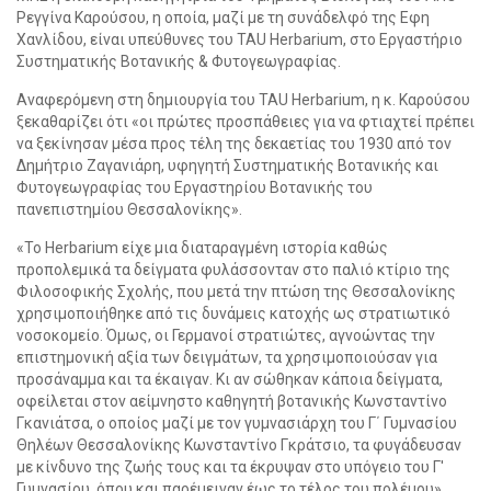
Ρεγγίνα Καρούσου, η οποία, μαζί με τη συνάδελφό της Εφη
Χανλίδου, είναι υπεύθυνες του TAU Herbarium, στο Εργαστήριο
Συστηματικής Βοτανικής & Φυτογεωγραφίας.
Αναφερόμενη στη δημιουργία του TAU Herbarium, η κ. Καρούσου
ξεκαθαρίζει ότι «οι πρώτες προσπάθειες για να φτιαχτεί πρέπει
να ξεκίνησαν μέσα προς τέλη της δεκαετίας του 1930 από τον
Δημήτριο Ζαγανιάρη, υφηγητή Συστηματικής Βοτανικής και
Φυτογεωγραφίας του Εργαστηρίου Βοτανικής του
πανεπιστημίου Θεσσαλονίκης».
«Το Herbarium είχε μια διαταραγμένη ιστορία καθώς
προπολεμικά τα δείγματα φυλάσσονταν στο παλιό κτίριο της
Φιλοσοφικής Σχολής, που μετά την πτώση της Θεσσαλονίκης
χρησιμοποιήθηκε από τις δυνάμεις κατοχής ως στρατιωτικό
νοσοκομείο. Όμως, οι Γερμανοί στρατιώτες, αγνοώντας την
επιστημονική αξία των δειγμάτων, τα χρησιμοποιούσαν για
προσάναμμα και τα έκαιγαν. Κι αν σώθηκαν κάποια δείγματα,
οφείλεται στον αείμνηστο καθηγητή βοτανικής Κωνσταντίνο
Γκανιάτσα, ο οποίος μαζί με τον γυμνασιάρχη του Γ΄ Γυμνασίου
Θηλέων Θεσσαλονίκης Κωνσταντίνο Γκράτσιο, τα φυγάδευσαν
με κίνδυνο της ζωής τους και τα έκρυψαν στο υπόγειο του Γ'
Γυμνασίου, όπου και παρέμειναν έως το τέλος του πολέμου».