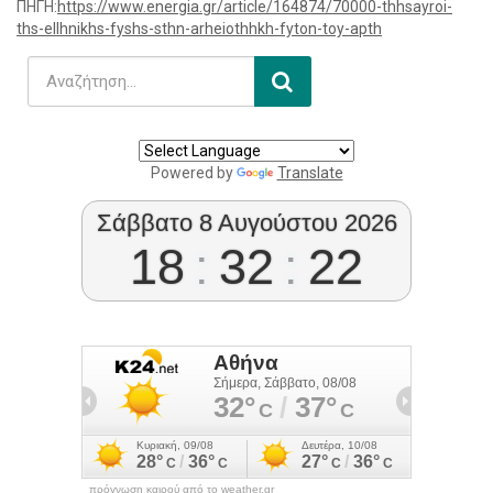
ΠΗΓΗ:
https://www.energia.gr/article/164874/70000-thhsayroi-
ths-ellhnikhs-fyshs-sthn-arheiothhkh-fyton-toy-apth
Powered by
Translate
Σάββατο 8 Αυγούστου 2026
18
:
32
:
23
πρόγνωση καιρού από το weather.gr