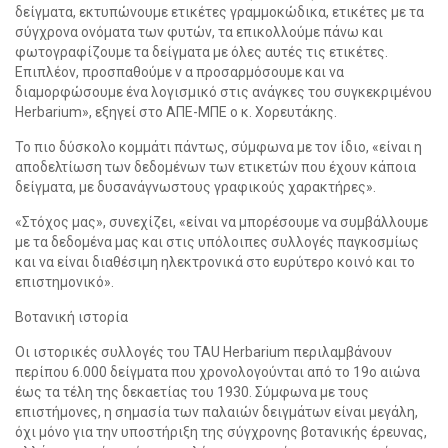
δείγματα, εκτυπώνουμε ετικέτες γραμμοκώδικα, ετικέτες με τα
σύγχρονα ονόματα των φυτών, τα επικολλούμε πάνω και
φωτογραφίζουμε τα δείγματα με όλες αυτές τις ετικέτες.
Επιπλέον, προσπαθούμε ν α προσαρμόσουμε και να
διαμορφώσουμε ένα λογισμικό στις ανάγκες του συγκεκριμένου
Herbarium», εξηγεί στο ΑΠΕ-ΜΠΕ ο κ. Χορευτάκης.
Το πιο δύσκολο κομμάτι πάντως, σύμφωνα με τον ίδιο, «είναι η
αποδελτίωση των δεδομένων των ετικετών που έχουν κάποια
δείγματα, με δυσανάγνωστους γραφικούς χαρακτήρες».
«Στόχος μας», συνεχίζει, «είναι να μπορέσουμε να συμβάλλουμε
με τα δεδομένα μας και στις υπόλοιπες συλλογές παγκοσμίως
και να είναι διαθέσιμη ηλεκτρονικά στο ευρύτερο κοινό και το
επιστημονικό».
Βοτανική ιστορία
Οι ιστορικές συλλογές του TAU Herbarium περιλαμβάνουν
περίπου 6.000 δείγματα που χρονολογούνται από το 19ο αιώνα
έως τα τέλη της δεκαετίας του 1930. Σύμφωνα με τους
επιστήμονες, η σημασία των παλαιών δειγμάτων είναι μεγάλη,
όχι μόνο για την υποστήριξη της σύγχρονης βοτανικής έρευνας,