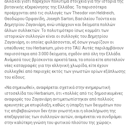
αλλά και γιατί παρέχουν πολύτιμα στοιχεία για την ιστορία της
βοτανικής εξερεύνησης της Ελλάδας. Τα περισσότερα
προέρχονται από τις συλλογές των Theodor von Heldreich,
Θεοδώρου Ορφανίδη, Joseph Sartori, Βασιλείου Τούντα και
Δημητρίου Ζαγανιάρη, ενώ υπάρχουν και δείγματα πολλών
άλλων συλλεκτών. Το πολυτιμότερο ίσως κομμάτι των
ιστορικών συλλογών είναι οι συλλογές του Δημητρίου
Ζαγανιάρη, οι οποίες φυλάσσονται, εξ όσων γνωρίζουν οι
υπεύθυνες του Herbarium, μόνο στο TAU. Αυτές περιλαμβάνουν
περισσότερα από 3.000 δείγματα, σχεδόν από όλη την Ελλάδα.
Ανάμεσά τους βρίσκονται αρκετά taxa, τα οποία είτε αποτελούν
νέες καταγραφές για την ελληνική χλωρίδα, είτε έχουν
συλλεχθεί από περιοχές εκτός των γνωστών ορίων εξάπλωσης
του είδους.
«Να σημειωθεί», αναφέρεται σχετικά στην ενημερωτική
ιστοσελίδα του Herbarium, ότι «πολλές από τις δημοσιευμένες
αναφορές του Ζαγανιάρη αντιμετωπίστηκαν από πολλούς
ερευνητές με επιφύλαξη, καθώς η ύπαρξη των δειγμάτων που
τις επιβεβαιώνουν δεν ήταν γνωστή και η ολοκλήρωση της
επεξεργασίας των συλλογών αυτών, αναμένεται να συνδράμει
στην καλύτερη γνώση του φυτικού πλούτου της χώρας».