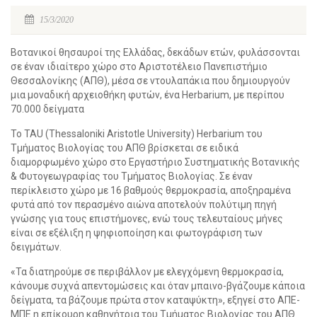
15/3/2020
Βοτανικοί θησαυροί της Ελλάδας, δεκάδων ετών, φυλάσσονται
σε έναν ιδιαίτερο χώρο στο Αριστοτέλειο Πανεπιστήμιο
Θεσσαλονίκης (ΑΠΘ), μέσα σε ντουλαπάκια που δημιουργούν
μια μοναδική αρχειοθήκη φυτών, ένα Herbarium, με περίπου
70.000 δείγματα
Το TAU (Thessaloniki Aristotle University) Herbarium του
Τμήματος Βιολογίας του ΑΠΘ βρίσκεται σε ειδικά
διαμορφωμένο χώρο στο Εργαστήριο Συστηματικής Βοτανικής
& Φυτογεωγραφίας του Τμήματος Βιολογίας. Σε έναν
περίκλειστο χώρο με 16 βαθμούς θερμοκρασία, αποξηραμένα
φυτά από τον περασμένο αιώνα αποτελούν πολύτιμη πηγή
γνώσης για τους επιστήμονες, ενώ τους τελευταίους μήνες
είναι σε εξέλιξη η ψηφιοποίηση και φωτογράφιση των
δειγμάτων.
«Τα διατηρούμε σε περιβάλλον με ελεγχόμενη θερμοκρασία,
κάνουμε συχνά απεντομώσεις και όταν μπαινο-βγάζουμε κάποια
δείγματα, τα βάζουμε πρώτα στον καταψύκτη», εξηγεί στο ΑΠΕ-
ΜΠΕ η επίκουρη καθηγήτρια του Τμήματος Βιολογίας του ΑΠΘ