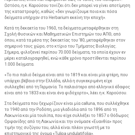
Ωστόσο, η κ. Καρούσου τονίζει ότι δεν μπορεί να γίνει αποτίμηση
της καταστροφής, καθώς «δεν γνωρίζουμε ποια και πόσα
δείγματα υπήρχαν στο Herbarium εκείνη την εποχή».
Κατά τη δεκαετία του 1960, τα δείγματα μεταφέρθηκαν στη
Σχολή Φυσικών και Μαθηματικών Επιστημών του ΑΠΘ, από
όπου, κατά τα μέσα της δεκαετίας του '80, μεταφέρθηκαν στον
σημερινό τους χώρο, στο κτίριο του Τμήματος Βιολογίας.
Σήμερα, φιλοξενεί περίπου 70.000 δείγματα, τα οποία έχουν εν
μέρει καταλογραφηθεί, ενώ κάθε χρόνο προστίθενται περίπου
1.000 δείγματα.
«Το πιο παλιό δείγμα είναι από το 1819 και είναι μία φτέρη, που
υπάρχει βέβαια στην Ελλάδα, αλλά η συγκεκριμένη είχε
συλλεχθεί από τη Γερμανία. Το παλαιότερο από ελληνικό έδαφος
είναι από το 1833 και είναι ένα φιδόχορτο», λέει η κ. Καρούσου.
Στα δείγματα που ξεχωρίζουν είναι μία calluna, που συλλέχθηκε
το 1940 από την Ροδόπη, μια γλαδιόλα από το 1896 από τη
Λακωνία και μία τουλίπα, που είχε συλλέξει το 1857 ο Θόδωρος
Ορφανίδης από τη Λακωνία και την ονόμασε «Ευανθία» προς
τιμήν της συζύγου του, αλλά είναι πλέον γνωστή με το
επιστημονικό της όνομα «Tulipa undulatifolia».