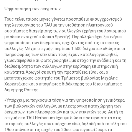
Ψηφιοποίηση των δειγμάτων
Τους τελευταίους μήνες γίνεται προσπάθεια εκσυγχρονισμού
της λειτουργίας του TAU με την υιοθέτηση ηλεκτρονικού
συστήματος διαχείρισης των συλλογών (χρήση του λογισμικού
με άδεια ανοιχτού κώδικα Specify). Παράλληλα έχει ξεκινήσει
ψηφιοποίηση των δειγμάτων, αρχίζοντας από τις ιστορικές
συλλογές. Μέχρι στιγμής, περίπου 1.500 δείγματα καθώς και οι
πληροφορίες των ετικετών τους έχουν καταλογογραφηθεί,
γεωαναφερθεί και φωτογραφηθεί, με στόχο την ανάδειξη και τη
διαθεσιμότητα των συλλογών στην ευρύτερη επιστημονική
κοινότητα. Αρωγοί σε αυτή την προσπάθεια είναι και ο
μεταπτυχιακός φοιτητής του Τμήματος βιολογίας Μιχάλης
Χορευτάκης και ο υποψήφιος διδάκτορας του ίδιου τμήματος
Δημήτρης Ράπτης.
«Υπάρχει μια παγκόσμια τάση για την ψηφιοποίηση γενικότερα
των βιολογικών συλλογών, με ηλεκτρονική καταχώρηση των
δειγμάτων, των πληροφοριών και των ετικετών τους. Αυτή τη
στιγμή στο TAU Herbarium έχουμε δώσει προτεραιότητα στις
ιστορικές συλλογές που υπάρχουν εδώ, δηλαδή από τα τέλη του
19ου αιώνα και τις αρχές του 20ου, φωτογραφίζουμε τα