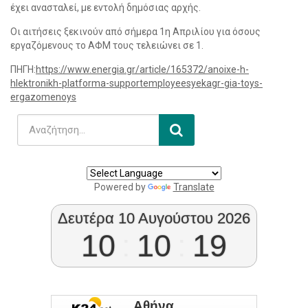
έχει ανασταλεί, με εντολή δημόσιας αρχής.
Οι αιτήσεις ξεκινούν από σήμερα 1η Απριλίου για όσους
εργαζόμενους το ΑΦΜ τους τελειώνει σε 1.
ΠΗΓΗ:
https://www.energia.gr/article/165372/anoixe-h-
hlektronikh-platforma-supportemployeesyekagr-gia-toys-
ergazomenoys
Powered by
Translate
Δευτέρα 10 Αυγούστου 2026
10
:
10
:
19