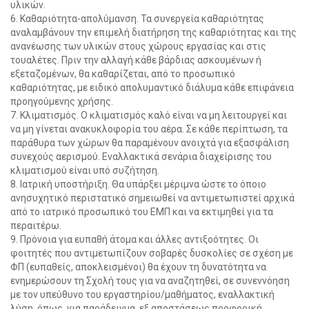
υλικών.
6. Καθαριότητα-απολύμανση. Τα συνεργεία καθαριότητας
αναλαμβάνουν την επιμελή διατήρηση της καθαριότητας και της
ανανέωσης των υλικών στους χώρους εργασίας και στις
τουαλέτες. Πριν την αλλαγή κάθε βάρδιας ασκουμένων ή
εξεταζομένων, θα καθαρίζεται, από το προσωπικό
καθαριότητας, με ειδικό απολυμαντικό διάλυμα κάθε επιφάνεια
προηγούμενης χρήσης.
7. Κλιματισμός. Ο κλιματισμός καλό είναι να μη λειτουργεί και
να μη γίνεται ανακυκλοφορία του αέρα. Σε κάθε περίπτωση, τα
παράθυρα των χώρων θα παραμένουν ανοιχτά για εξασφάλιση
συνεχούς αερισμού. Εναλλακτικά σενάρια διαχείρισης του
κλιματισμού είναι υπό συζήτηση.
8. Ιατρική υποστήριξη. Θα υπάρξει μέριμνα ώστε το όποιο
ανησυχητικό περιστατικό σημειωθεί να αντιμετωπιστεί αρχικά
από το ιατρικό προσωπικό του ΕΜΠ και να εκτιμηθεί για τα
περαιτέρω.
9. Πρόνοια για ευπαθή άτομα και άλλες αντιξοότητες. Οι
φοιτητές που αντιμετωπίζουν σοβαρές δυσκολίες σε σχέση με
ΦΠ (ευπαθείς, αποκλεισμένοι) θα έχουν τη δυνατότητα να
ενημερώσουν τη Σχολή τους για να αναζητηθεί, σε συνεννόηση
με τον υπεύθυνο του εργαστηρίου/μαθήματος, εναλλακτική
λύση, όπως, για παράδειγμα, εξ αποστάσεως προφορική