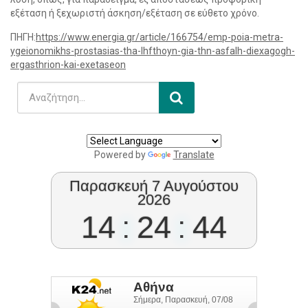
εξέταση ή ξεχωριστή άσκηση/εξέταση σε εύθετο χρόνο.
ΠΗΓΗ:
https://www.energia.gr/article/166754/emp-poia-metra-
ygeionomikhs-prostasias-tha-lhfthoyn-gia-thn-asfalh-diexagogh-
ergasthrion-kai-exetaseon
Powered by
Translate
Παρασκευή 7 Αυγούστου
2026
14
:
24
:
45