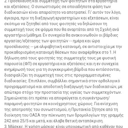
2. Προσέλευση και συμμετοχή των φοιτητών στα εργαστήρια
και εξετάσεις. Ο συνωστισμός σε οποιαδήποτε φάση των
διαδικασιών είναι απαραίτητο να αποτραπεί. Γι’ αυτόν τον λόγο,
έγκαιρα, πριν τη διεξαγωγή εργαστηρίων και εξετάσεων, είναι
σκόπιμο να ζητηθεί από τους φοιτητές να δηλώσουν τη
συμμετοχή τους σε φόρμα που θα αναρτάται από τη Σχολή ανά
εργαστήριο/μάθημα. Εν συνεχεία θα ανακοινωθούν οι βάρδιες
εργασίας/εξέτασης των φοιτητών -- ημέρα και ώρα
προσέλευσης -- με αλφαβητική κατανομή, σε αντιστοιχία με την
προκαθορισμένη κατανομή θέσεων που αναφέρθηκε στο 1. Η
δήλωση από τους φοιτητές της συμμετοχής τους με φυσική
παρουσία (ΦΠ) σε εργαστήρια και εξετάσεις και η εν συνεχεία
ενημέρωσή τους για τη συγκεκριμένη βάρδια που εντάσσονται,
διασφαλίζει τη συμμετοχή τους στις προγραμματισμένες
διαδικασίες. Επιπλέον, συμβάλλει σημαντικά στον ορθολογικό
προγραμματισμό και αποδοτική διεξαγωγή των διαδικασιών, με
απώτερο στόχο την προστασία της υγείας των συμμετεχόντων.
Σημειώνεται ότι πρέπει να αποφεύγεται η συγκέντρωση/
παραμονή φοιτητών σε κοινόχρηστους χώρους. Για ενίσχυση
της αποτροπής του συνωστισμού, η Πρυτανεία ζήτησε από τη
διοίκηση του ΟΑΣΑ την πύκνωση των δρομολογίων της γραμμής
242 από 25/5 και μετά, και έλαβε θετική ανταπόκριση.
3. Μάσκες. Η χρήση μάσκας είναι υποχρεωτική από καθέναν που