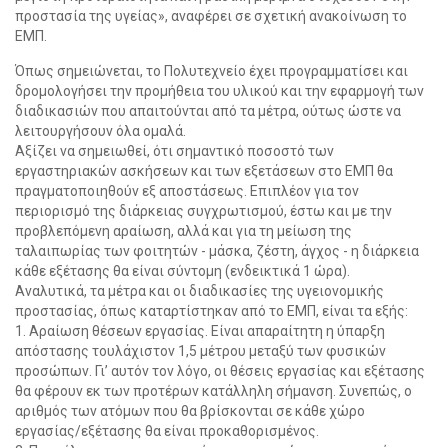
προστασία της υγείας», αναφέρει σε σχετική ανακοίνωση το
ΕΜΠ.
Όπως σημειώνεται, το Πολυτεχνείο έχει προγραμματίσει και
δρομολογήσει την προμήθεια του υλικού και την εφαρμογή των
διαδικασιών που απαιτούνται από τα μέτρα, ούτως ώστε να
λειτουργήσουν όλα ομαλά.
Αξίζει να σημειωθεί, ότι σημαντικό ποσοστό των
εργαστηριακών ασκήσεων και των εξετάσεων στο ΕΜΠ θα
πραγματοποιηθούν εξ αποστάσεως. Επιπλέον για τον
περιορισμό της διάρκειας συγχρωτισμού, έστω και με την
προβλεπόμενη αραίωση, αλλά και για τη μείωση της
ταλαιπωρίας των φοιτητών - μάσκα, ζέστη, άγχος - η διάρκεια
κάθε εξέτασης θα είναι σύντομη (ενδεικτικά 1 ώρα).
Αναλυτικά, τα μέτρα και οι διαδικασίες της υγειονομικής
προστασίας, όπως καταρτίστηκαν από το ΕΜΠ, είναι τα εξής:
1. Αραίωση θέσεων εργασίας. Είναι απαραίτητη η ύπαρξη
απόστασης τουλάχιστον 1,5 μέτρου μεταξύ των φυσικών
προσώπων. Γι’ αυτόν τον λόγο, οι θέσεις εργασίας και εξέτασης
θα φέρουν εκ των προτέρων κατάλληλη σήμανση. Συνεπώς, ο
αριθμός των ατόμων που θα βρίσκονται σε κάθε χώρο
εργασίας/εξέτασης θα είναι προκαθορισμένος.