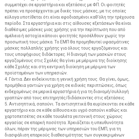
συμμετέχει σε εργαστήρια και εξετάσεις με ΦΠ. Oι φοιτητές
πρέπει να προσέρχονται με δικές τους μάσκες, με τις οποίες
εύλογα υποτίθεται ότι είναι εφοδιασμένοι καθ'όλη την τρέχουσα
περίοδο. Στα εργαστήρια και στις αίθουσες εξετάσεων θα είναι
διαθέσιμες μάσκες μιας χρήσης για την περίπτωση που από
αμέλεια ή αστοχία κάποιοι φοιτητές προσέλθουν χωρίς την
προσωπική τους μάσκα. Το ΕΜΠ θα προμηθευτεί υφασμάτινες
μάσκες πολλαπλής χρήσης για όλους τους εργαζόμενους και
τους υποψήφιους διδάκτορες. Η διανομή των μασκών στους
εργαζομένους στις Σχολές θα γίνει με μέριμνα της διοίκησης
κάθε Σχολής και στη κεντρική διοίκηση με μέριμνα των
προϊσταμένων των υπηρεσιών.
4. Γάντια. Δεν ενδείκνυται η γενική χρήση τους. Θα γίνει, όμως,
προμήθεια γαντιών για χρήση σε ειδικές περιπτώσεις, όπως
ενδεχομένως σε μερικά εργαστήρια ή για τη διανομή/συλλογή
γραπτών από τους επιτηρητές/διδάσκοντες στις εξετάσεις.
5. Αντισηπτικά, σαπούνι. Τα αντισηπτικά θα ευρίσκονται σε κάθε
εργαστήριο και σε κάθε αίθουσα και υγρό σαπούνι καθώς και
χαρτοπετσέτες σε κάθε τουαλέτα γειτονική στους χώρους
εργασίας σε επαρκή ποσότητα. Χρειάζεται η υπευθυνότητα
όλων, πέραν της μέριμνας των υπηρεσιών του ΕΜΠ, για τη
διασφάλιση επαρκούς διαθεσιμότητας των συγκεκριμένων