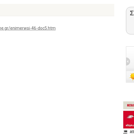
Σ
ee.gr/enimerwsi-46-doc5.htm