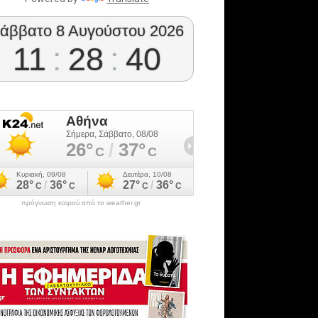
άββατο 8 Αυγούστου 2026
11
:
28
:
41
πρόγνωση καιρού από το weather.gr