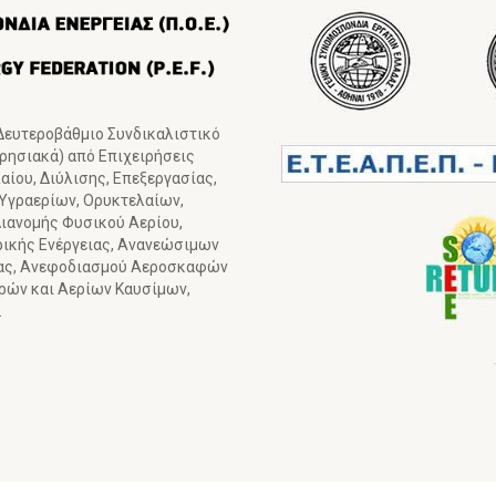
 Δευτεροβάθμιο Συνδικαλιστικό
ιρησιακά) από Επιχειρήσεις
ίου, Διύλισης, Επεξεργασίας,
 Υγραερίων, Ορυκτελαίων,
ιανομής Φυσικού Αερίου,
ρικής Ενέργειας, Ανανεώσιμων
ιας, Ανεφοδιασμού Αεροσκαφών
γρών και Αερίων Καυσίμων,
.