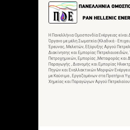
Η Πανελλήνια Ομοσπονδία Ενέργειας είναι
Όργανο με μέλη Σωματεία (Κλαδικά - Επιχε
Έρευνας, Μελετών, Εξόρυξης Αργού Πετρελα
Διακίνησης και Εμπορίας Πετρελαιοειδών,
Πετροχημικών, Εμπορίας ,Μεταφοράς και Δ
Παραγωγής , Διανομής και Εμπορίας Ηλεκτ
Πηγών και Εναλλακτικών Μορφών Ενέργε
με Καύσιμα , Εργαζομένων στα Πρατήρια Υ
Χημείας και Παραγώγων Αργού Πετρελαίου