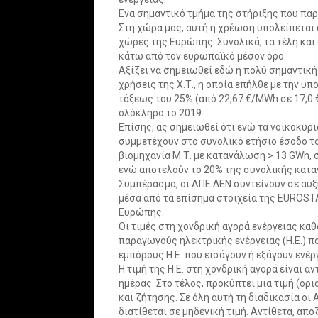
Ενα σημαντικό τμήμα της στήριξης που πα
Στη χώρα μας, αυτή η χρέωση υπολείπεται
χώρες της Ευρώπης. Συνολικά, τα τέλη και 
κάτω από τον ευρωπαϊκό μέσον όρο.
Αξίζει να σημειωθεί εδώ η πολύ σημαντική
χρήσεις της Χ.Τ., η οποία επήλθε με την 
τάξεως του 25% (από 22,67 €/MWh σε 17,0 €
ολόκληρο το 2019.
Επίσης, ας σημειωθεί ότι ενώ τα νοικοκυρ
συμμετέχουν στο συνολικό ετήσιο έσοδο το
βιομηχανία Μ.Τ. με κατανάλωση > 13 GWh, 
ενώ αποτελούν το 20% της συνολικής κατ
Συμπέρασμα, οι ΑΠΕ ΔΕΝ συντείνουν σε αυ
μέσα από τα επίσημα στοιχεία της EUROSTA
Ευρώπης.
Οι τιμές στη χονδρική αγορά ενέργειας κα
παραγωγούς ηλεκτρικής ενέργειας (Η.Ε.) π
εμπόρους Η.Ε. που εισάγουν ή εξάγουν ενέ
Η τιμή της Η.Ε. στη χονδρική αγορά είναι 
ημέρας. Στο τέλος, προκύπτει μια τιμή (ο
και ζήτησης. Σε όλη αυτή τη διαδικασία οι
διατίθεται σε μηδενική τιμή. Αντίθετα, απ