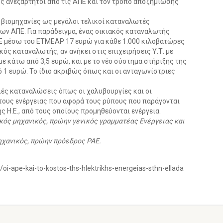
ς ανεξάρτητοι από τις ΑΠΕ και τον τρόπο αποζημίωσής
 βιομηχανίες ως μεγάλοι τελικοί καταναλωτές
ων ΑΠΕ. Για παράδειγμα, ένας οικιακός καταναλωτής
Ε μέσω του ΕΤΜΕΑΡ 17 ευρώ για κάθε 1.000 κιλοβατώρες
ός καταναλωτής, αν ανήκει στις επιχειρήσεις Υ.Τ. με
 κάτω από 3,5 ευρώ, και με το νέο σύστημα στήριξης της
 1 ευρώ. Το ίδιο ακριβώς όπως και οι ανταγωνίστριες
λές καταναλώσεις όπως οι χαλυβουργίες και οι
στους ενέργειας που αφορά τους ρύπους που παράγονται
Η.Ε., από τους οποίους προμηθεύονται ενέργεια.
ικός μηχανικός, πρώην γενικός γραμματέας Ενέργειας και
Μηχανικός, πρώην πρόεδρος ΡΑΕ.
oi-ape-kai-to-kostos-ths-hlektrikhs-energeias-sthn-ellada