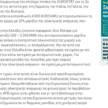
, σύμφωνα με τον επίσημο πίνακα της EUROSTAT για το 2ο
 τις αντίστοιχες στη Γερμανία, την Ιταλία, τη Γαλλία, την
και την Αυστρία.
η ετήσια κατανάλωση 4.000-8.000 kWh) αντιπροσωπεύουν τη
 χώρα, με 33% μερίδιο της ηλεκτρικής ενέργειας που
την Ελλάδα, η εικόνα παραμένει ίδια. Μιλάμε για
μεταξύ 500 – 2.000 MWh που αντιπροσωπεύουν μερίδιο
 ανήκει η συντριπτική πλειονότητα της μικρής και
 εκμεταλλεύσεις, οι επαγγελματίες. Και σε αυτή την
ιας στην Ελλάδα είναι αρκετά φθηνότερες σε σχέση με τον
 πιο κάτω σε σχέση με ανταγωνιστικές χώρες. Για
οχειακή μονάδα της πατρίδας μας έχει σαφώς
 την ηλεκτρική ενέργεια– σε σχέση με μια ανταγωνιστική
τιμών, είτε αυτές είναι διοικητικά προσδιορισμένες
προκύπτουν από ανταγωνιστικές διαδικασίες όπως γίνεται
νόμενο. Θεσμοθετήθηκαν από την Ευρωπαϊκή Ενωση στην
γής ηλεκτρικής ενέργειας σε φιλικά προς το περιβάλλον
ες ΑΠΕ έχουν γίνει φθηνές και γι’ αυτό βλέπουμε στην
ιαγωνισμούς να αποζημιώνονται ενίοτε με τιμές που είναι
αποζημιώνονται οι θερμικές μονάδας στη χονδρική αγορά