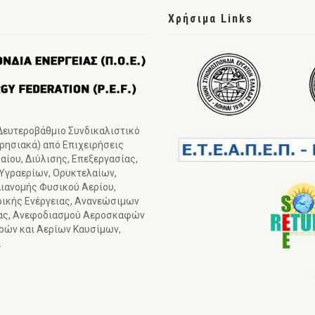
Χρήσιμα Links
 Δευτεροβάθμιο Συνδικαλιστικό
ιρησιακά) από Επιχειρήσεις
ίου, Διύλισης, Επεξεργασίας,
 Υγραερίων, Ορυκτελαίων,
ιανομής Φυσικού Αερίου,
ρικής Ενέργειας, Ανανεώσιμων
ιας, Ανεφοδιασμού Αεροσκαφών
γρών και Αερίων Καυσίμων,
.