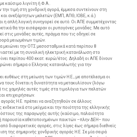
ε καύσιμο λιγνίτη ή Φ.Α..
την τιμή στη χονδρική αγορά, έμμεσα συντείνουν στη
και ανεξάρτητων μελετών (ΕΜΠ, ΑΠΘ, ΙΟΒΕ, κ.ά.)
αι η απλή λογική συνηγορεί σε αυτό. Οι ΑΠΕ συμμετέχοντας
ετικά θα την εισέφεραν οι ρυπογόνες μονάδες. Με αυτό
εί στις μονάδες αυτές, πράγμα που τις οδηγεί σε
φορά μειωμένων τιμών.
α μειώνει την ΟΤΣ μεσοσταθμικά κατά περίπου 8
ιαστεί με τη συνολική ηλεκτρική κατανάλωση στο
νει περίπου 400 εκατ. ευρώ/έτος. Δηλαδή οι ΑΠΕ δίνουν
ρώνει σήμερα ο Ελληνας καταναλωτής για την
ι ευθέως στη μείωση των τιμών Η.Ε., με αποτέλεσμα οι
α τους δίνεται η δυνατότητα να μετακυλίσουν (λόγω
 τις χαμηλές αυτές τιμές στα τιμολόγια των πελατών
και επιχειρήσεων.
 αγοράς Η.Ε. πρέπει να αναζητηθούν σε άλλους
 ενδεικτικά στο μείγμα και την ποιότητα της ελληνικής
κόστους της παραγωγής αυτής (καύσιμο, παλαιότητα
νή παρουσία καθετοποιημένων παικτών –πλην ΔΕΗ– που
από διαφορετικές αγορές, στις λίγες έως σήμερα διεθνείς
ιση της σημερινής χονδρικής αγοράς Η.Ε. Σε μία σειρά