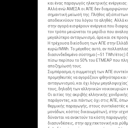
και ένας παραγωγός ηλεκτρικής ενέργειας μ
Αλλά ενώ ΑΜΕΣΑ οι ΑΠΕ δεν διαμορφώνουν 
σημαντική μείωσή της. Πλήθος αξιόπιστων 
αποδεικνύουν του λόγου το αληθές. Αλλά κ
στην αγορά εισφέρουν ενέργεια που διαφορ
τον τρόπο μειώνεται το μερίδιο που αναλογ
μεγαλύτερο ανταγωνισμό, άρα και σε προσ
Η τρέχουσα διείσδυση των ΑΠΕ στην Ελλάδ
ευρώ/MWh. Το μέγεθος αυτό, αν πολλαπλασ
διασυνδεδεμένο σύστημα (~51 TWh/έτος) δί
πίσω περίπου το 50% του ΕΤΜΕΑΡ που πλη
αποζημίωσή τους.
Συμπέρασμα, η συμμετοχή των ΑΠΕ συντείνε
προμηθευτές να αγοράζουν φθηνότερα και ν
ανταγωνισμού, και όχι λόγω μεγαλοψυχίας)
τους, δηλαδή των ελληνικών νοικοκυριών 
Οι αιτίες της ακριβής ελληνικής χονδρικής
παράγοντες, και πάντως όχι στις ΑΠΕ, όπως
θερμικής παραγωγής, στους συντελεστές 
μονάδων, κόστος δικαιωμάτων), στην ισχ
δύνανται να ανακτούν τα κόστη παραγωγής 
διασυνδέσεις, στην αρχιτεκτονική και ρύθμ