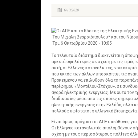
6/10/2020
Του Μιχάλη Βερροιόπουλου* και του Νίκο
Τρι, 6 Οκτωβρίου 2020 - 10:05
Το τελευταίο διάστημα διακινείται η άποψη
αρκετά υψηλότερες σε σχέση με τις τιμές 
αυτή, οι Ελληνες καταναλωτές, νοικοκυριά
που εκτός των άλλων υποσκάπτει τις αναπ
Προκειμένου να επιλυθούν όλα τα παραπάν
περίφημου «Mοντέλου-Στόχου», σε συνδυασ
αγορά ηλεκτρικής ενέργειας. Με αυτό τον 
διαδικασίες μέσα από τις οποίες σήμερα υ
ηλεκτρικής ενέργειας στην Ελλάδα, αλλά κ
πολλούς υφίσταται η ελληνική βιομηχανία.
Είναι όμως πράγματι οι ΑΠΕ υπεύθυνες για 
Οι Ελληνες καταναλωτές απολαμβάνουν σήμ
σχέση με τους περισσότερους πολίτες άλλ