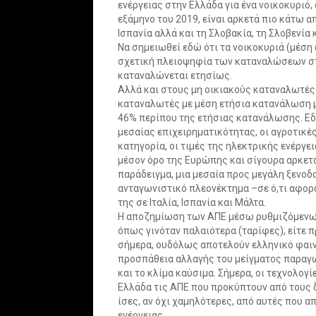
ενέργειας στην Ελλάδα για ένα νοικοκυριό
εξάμηνο του 2019, είναι αρκετά πιο κάτω από
Ισπανία αλλά και τη Σλοβακία, τη Σλοβενία 
Να σημειωθεί εδώ ότι τα νοικοκυριά (μέσ
σχετική πλειοψηφία των καταναλώσεων στη
καταναλώνεται ετησίως.
Αλλά και στους μη οικιακούς καταναλωτές σ
καταναλωτές με μέση ετήσια κατανάλωση 
46% περίπου της ετήσιας κατανάλωσης. Εδώ
μεσαίας επιχειρηματικότητας, οι αγροτικές
κατηγορία, οι τιμές της ηλεκτρικής ενέργε
μέσον όρο της Ευρώπης και σίγουρα αρκετά
παράδειγμα, μια μεσαία προς μεγάλη ξενοδ
ανταγωνιστικό πλεονέκτημα –σε ό,τι αφορά
της σε Ιταλία, Ισπανία και Μάλτα.
Η αποζημίωση των ΑΠΕ μέσω ρυθμιζόμενων 
όπως γινόταν παλαιότερα (ταρίφες), είτε 
σήμερα, ουδόλως αποτελούν ελληνικό φαι
προσπάθεια αλλαγής του μείγματος παραγω
και το κλίμα καύσιμα. Σήμερα, οι τεχνολογί
Ελλάδα τις ΑΠΕ που προκύπτουν από τους δ
ίσες, αν όχι χαμηλότερες, από αυτές που 
ενέργειας.