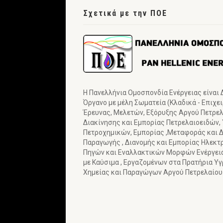
Σχετικά με την ΠΟΕ
Η Πανελλήνια Ομοσπονδία Ενέργειας είναι
Όργανο με μέλη Σωματεία (Κλαδικά - Επιχε
Έρευνας, Μελετών, Εξόρυξης Αργού Πετρελα
Διακίνησης και Εμπορίας Πετρελαιοειδών,
Πετροχημικών, Εμπορίας ,Μεταφοράς και Δ
Παραγωγής , Διανομής και Εμπορίας Ηλεκτ
Πηγών και Εναλλακτικών Μορφών Ενέργε
με Καύσιμα , Εργαζομένων στα Πρατήρια Υ
Χημείας και Παραγώγων Αργού Πετρελαίου