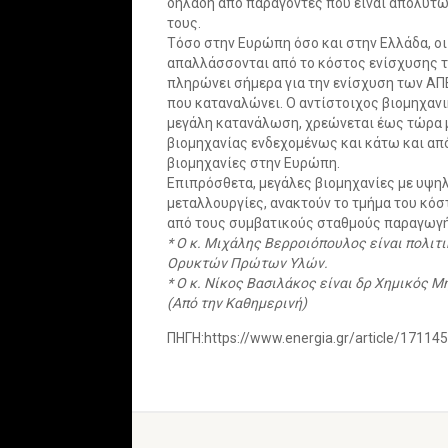
δηλαδή από παράγοντες που είναι απολύτω
τους.
Τόσο στην Ευρώπη όσο και στην Ελλάδα, οι
απαλλάσσονται από το κόστος ενίσχυσης τ
πληρώνει σήμερα για την ενίσχυση των ΑΠ
που καταναλώνει. Ο αντίστοιχος βιομηχανικ
μεγάλη κατανάλωση, χρεώνεται έως τώρα με
βιομηχανίας ενδεχομένως και κάτω και από
βιομηχανίες στην Ευρώπη.
Επιπρόσθετα, μεγάλες βιομηχανίες με υψη
μεταλλουργίες, ανακτούν το τμήμα του κό
από τους συμβατικούς σταθμούς παραγωγής 
* Ο κ. Μιχάλης Βερροιόπουλος είναι πολιτ
Ορυκτών Πρώτων Υλών.
* Ο κ. Νίκος Βασιλάκος είναι δρ Χημικός 
(Aπό την Καθημερινή)
ΠΗΓΗ:https://www.energia.gr/article/171145/