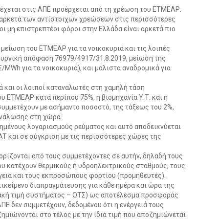
ρέχεται στις ΑΠΕ προέρχεται από τη χρέωση του ΕΤΜΕΑΡ.
 αρκετά των αντίστοιχων χρεώσεων στις περισσότερες
οι μη επιστρεπτέοι φόροι στην Ελλάδα είναι αρκετά πιο
 μείωση του ΕΤΜΕΑΡ για τα νοικοκυριά και τις λοιπές
υπουργική απόφαση 76979/4917/31.8.2019, μείωση της
/MWh για τα νοικοκυριά), και μάλιστα αναδρομικά για
ιά και οι λοιποί καταναλωτές στη χαμηλή τάση
υ ΕΤΜΕΑΡ κατά περίπου 75%, η βιομηχανία Υ.Τ. και η
συμμετέχουν με ασήμαντο ποσοστό, της τάξεως του 2%,
ανάλωσης στη χώρα.
ξημένους λογαριασμούς ρεύματος και αυτό αποδεικνύεται
T και σε σύγκριση με τις περισσότερες χώρες της
θορίζονται από τους συμμετέχοντες σε αυτήν, δηλαδή τους
ου κατέχουν θερμικούς ή υδροηλεκτρικούς σταθμούς, τους
ργεια και τους εκπροσώπους φορτίου (προμηθευτές).
αντικείμενο διαπραγμάτευσης για κάθε ημέρα και ώρα της
ριακή τιμή συστήματος – ΟΤΣ) ως αποτέλεσμα προσφοράς
 ΑΠΕ δεν συμμετέχουν, δεδομένου ότι η ενέργειά τους
οζημιώνονται στο τέλος με την ίδια τιμή που αποζημιώνεται