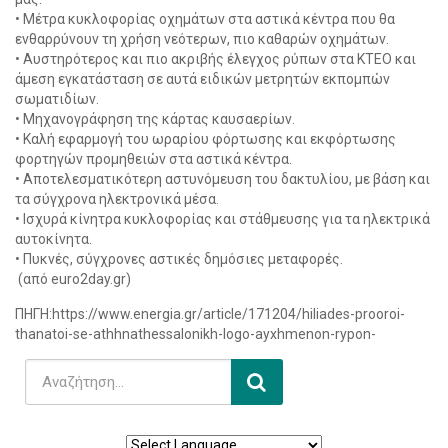
• Μέτρα κυκλοφορίας οχημάτων στα αστικά κέντρα που θα
ενθαρρύνουν τη χρήση νεότερων, πιο καθαρών οχημάτων.
• Αυστηρότερος και πιο ακριβής έλεγχος ρύπων στα ΚΤΕΟ και
άμεση εγκατάσταση σε αυτά ειδικών μετρητών εκπομπών
σωματιδίων.
• Μηχανογράφηση της κάρτας καυσαερίων.
• Καλή εφαρμογή του ωραρίου φόρτωσης και εκφόρτωσης
φορτηγών προμηθειών στα αστικά κέντρα.
• Αποτελεσματικότερη αστυνόμευση του δακτυλίου, με βάση και
τα σύγχρονα ηλεκτρονικά μέσα.
• Ισχυρά κίνητρα κυκλοφορίας και στάθμευσης για τα ηλεκτρικά
αυτοκίνητα.
• Πυκνές, σύγχρονες αστικές δημόσιες μεταφορές.
(από euro2day.gr)
ΠΗΓΗ:https://www.energia.gr/article/171204/hiliades-prooroi-
thanatoi-se-athhnathessalonikh-logo-ayxhmenon-rypon-