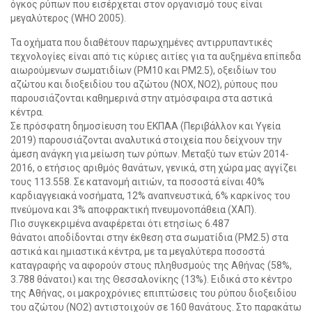
όγκος ρύπων που εισέρχεται στον οργανισμό τους είναι
μεγαλύτερος (WHO 2005).
Τα οχήματα που διαθέτουν παρωχημένες αντιρρυπαντικές
τεχνολογίες είναι από τις κύριες αιτίες για τα αυξημένα επίπεδα
αιωρούμενων σωματιδίων (PM10 και PM2.5), οξειδίων του
αζώτου και διοξειδίου του αζώτου (ΝΟΧ, ΝΟ2), ρύπους που
παρουσιάζονται καθημερινά στην ατμόσφαιρα στα αστικά
κέντρα.
Σε πρόσφατη δημοσίευση του ΕΚΠΑΑ (Περιβάλλον και Υγεία
2019) παρουσιάζονται αναλυτικά στοιχεία που δείχνουν την
άμεση ανάγκη για μείωση των ρύπων. Μεταξύ των ετών 2014-
2016, ο ετήσιος αριθμός θανάτων, γενικά, στη χώρα μας αγγίζει
τους 113.558. Σε κατανομή αιτιών, τα ποσοστά είναι 40%
καρδιαγγειακά νοσήματα, 12% αναπνευστικά, 6% καρκίνος του
πνεύμονα και 3% αποφρακτική πνευμονοπάθεια (ΧΑΠ).
Πιο συγκεκριμένα αναφέρεται ότι ετησίως 6.487
θάνατοι αποδίδονται στην έκθεση στα σωματίδια (ΡΜ2.5) στα
αστικά και ημιαστικά κέντρα, με τα μεγαλύτερα ποσοστά
καταγραφής να αφορούν στους πληθυσμούς της Αθήνας (58%,
3.788 θάνατοι) και της Θεσσαλονίκης (13%). Ειδικά στο κέντρο
της Αθήνας, οι μακροχρόνιες επιπτώσεις του ρύπου διοξειδίου
του αζώτου (ΝΟ2) αντιστοιχούν σε 160 θανάτους. Στο παρακάτω