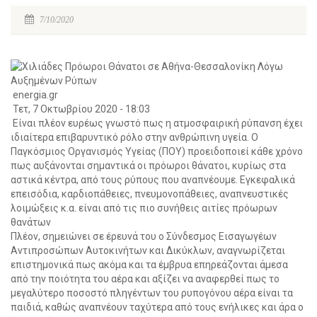
7/10/2020
energia.gr
Τετ, 7 Οκτωβρίου 2020 - 18:03
Είναι πλέον ευρέως γνωστό πως η ατμοσφαιρική ρύπανση έχει
ιδιαίτερα επιβαρυντικό ρόλο στην ανθρώπινη υγεία. Ο
Παγκόσμιος Οργανισμός Υγείας (ΠΟΥ) προειδοποιεί κάθε χρόνο
πως αυξάνονται σημαντικά οι πρόωροι θάνατοι, κυρίως στα
αστικά κέντρα, από τους ρύπους που αναπνέουμε. Εγκεφαλικά
επεισόδια, καρδιοπάθειες, πνευμονοπάθειες, αναπνευστικές
λοιμώξεις κ.α. είναι από τις πιο συνήθεις αιτίες πρόωρων
θανάτων
Πλέον, σημειώνει σε έρευνά του ο Σύνδεσμος Εισαγωγέων
Αντιπροσώπων Αυτοκινήτων και Δικύκλων, αναγνωρίζεται
επιστημονικά πως ακόμα και τα έμβρυα επηρεάζονται άμεσα
από την ποιότητα του αέρα και αξίζει να αναφερθεί πως το
μεγαλύτερο ποσοστό πληγέντων του ρυπογόνου αέρα είναι τα
παιδιά, καθώς αναπνέουν ταχύτερα από τους ενήλικες και άρα ο