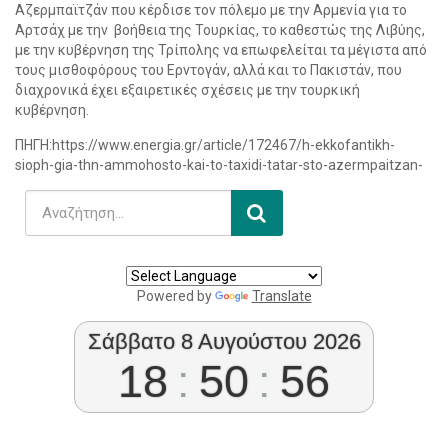
Αζερμπαϊτζάν που κέρδισε τον πόλεμο με την Αρμενία για το
Αρτσάχ με την βοήθεια της Τουρκίας, το καθεστώς της Λιβύης,
με την κυβέρνηση της Τρίπολης να επωφελείται τα μέγιστα από
τους μισθοφόρους του Ερντογάν, αλλά και το Πακιστάν, που
διαχρονικά έχει εξαιρετικές σχέσεις με την τουρκική
κυβέρνηση.
ΠΗΓΗ:https://www.energia.gr/article/172467/h-ekkofantikh-
sioph-gia-thn-ammohosto-kai-to-taxidi-tatar-sto-azermpaitzan-
Powered by
Translate
Σάββατο 8 Αυγούστου 2026
18
:
50
:
57