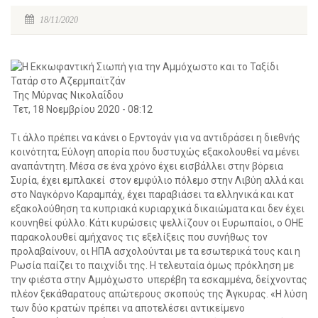
18/11/2020
Της Μύρνας Νικολαΐδου
Τετ, 18 Νοεμβρίου 2020 - 08:12
Tι άλλο πρέπει να κάνει ο Ερντογάν για να αντιδράσει η διεθνής
κοινότητα; Εύλογη απορία που δυστυχώς εξακολουθεί να μένει
αναπάντητη. Μέσα σε ένα χρόνο έχει εισβάλλει στην βόρεια
Συρία, έχει εμπλακεί στον εμφύλιο πόλεμο στην Λιβύη αλλά και
στο Ναγκόρνο Καραμπάχ, έχει παραβιάσει τα ελληνικά και κατ
εξακολούθηση τα κυπριακά κυριαρχικά δικαιώματα και δεν έχει
κουνηθεί φύλλο. Κάτι κυρώσεις ψελλίζουν οι Ευρωπαίοι, ο ΟΗΕ
παρακολουθεί αμήχανος τις εξελίξεις που συνήθως τον
προλαβαίνουν, οι ΗΠΑ ασχολούνται με τα εσωτερικά τους και η
Ρωσία παίζει το παιχνίδι της. Η τελευταία όμως πρόκληση με
την φιέστα στην Αμμόχωστο υπερέβη τα εσκαμμένα, δείχνοντας
πλέον ξεκάθαρατους απώτερους σκοπούς της Άγκυρας. «Η λύση
των δύο κρατών πρέπει να αποτελέσει αντικείμενο