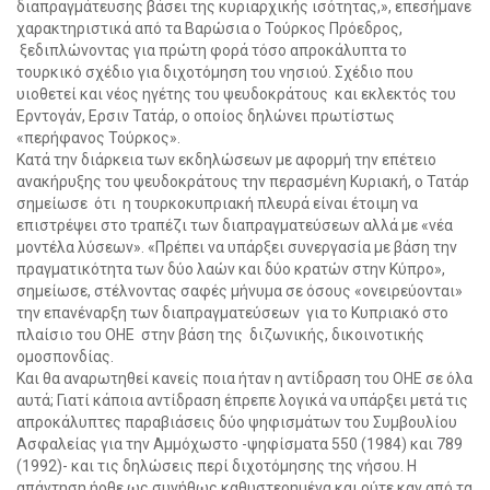
διαπραγμάτευσης βάσει της κυριαρχικής ισότητας,», επεσήμανε
χαρακτηριστικά από τα Βαρώσια ο Τούρκος Πρόεδρος,
ξεδιπλώνοντας για πρώτη φορά τόσο απροκάλυπτα το
τουρκικό σχέδιο για διχοτόμηση του νησιού. Σχέδιο που
υιοθετεί και νέος ηγέτης του ψευδοκράτους και εκλεκτός του
Ερντογάν, Ερσιν Τατάρ, ο οποίος δηλώνει πρωτίστως
«περήφανος Τούρκος».
Κατά την διάρκεια των εκδηλώσεων με αφορμή την επέτειο
ανακήρυξης του ψευδοκράτους την περασμένη Κυριακή, ο Τατάρ
σημείωσε ότι η τουρκοκυπριακή πλευρά είναι έτοιμη να
επιστρέψει στο τραπέζι των διαπραγματεύσεων αλλά με «νέα
μοντέλα λύσεων». «Πρέπει να υπάρξει συνεργασία με βάση την
πραγματικότητα των δύο λαών και δύο κρατών στην Κύπρο»,
σημείωσε, στέλνοντας σαφές μήνυμα σε όσους «ονειρεύονται»
την επανέναρξη των διαπραγματεύσεων για το Κυπριακό στο
πλαίσιο του ΟΗΕ στην βάση της διζωνικής, δικοινοτικής
ομοσπονδίας.
Και θα αναρωτηθεί κανείς ποια ήταν η αντίδραση του ΟΗΕ σε όλα
αυτά; Γιατί κάποια αντίδραση έπρεπε λογικά να υπάρξει μετά τις
απροκάλυπτες παραβιάσεις δύο ψηφισμάτων του Συμβουλίου
Ασφαλείας για την Αμμόχωστο -ψηφίσματα 550 (1984) και 789
(1992)- και τις δηλώσεις περί διχοτόμησης της νήσου. Η
απάντηση ήρθε ως συνήθως καθυστερημένα και ούτε καν από τα