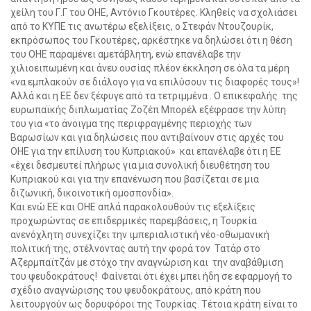
χείλη του Γ.Γ του ΟΗΕ, Αντόνιο Γκουτέρες. Κληθείς να σχολιάσει
από το ΚΥΠΕ τις ανωτέρω εξελίξεις, ο Στεφάν Ντουζουρίκ,
εκπρόσωπος του Γκουτέρες, αρκέστηκε να δηλώσει ότι η θέση
του ΟΗΕ παραμένει αμετάβλητη, ενώ επανέλαβε την
χιλιοειπωμένη και άνευ ουσίας πλέον έκκληση σε όλα τα μέρη
«να εμπλακούν σε διάλογο για να επιλύσουν τις διαφορές τους»!
Αλλά και η ΕΕ δεν ξέφυγε από τα τετριμμένα . Ο επικεφαλής της
ευρωπαϊκής διπλωματίας Ζοζέπ Μπορέλ εξέφρασε την λύπη
του για «το άνοιγμα της περιφραγμένης περιοχής των
Βαρωσίων και για δηλώσεις που αντιβαίνουν στις αρχές του
ΟΗΕ για την επίλυση του Κυπριακού» και επανέλαβε ότι η ΕΕ
«έχει δεσμευτεί πλήρως για μια συνολική διευθέτηση του
Κυπριακού και για την επανένωση που βασίζεται σε μια
διζωνική, δικοινοτική ομοσπονδία».
Και ενώ ΕΕ και ΟΗΕ απλά παρακολουθούν τις εξελίξεις
προχωρώντας σε επιδερμικές παρεμβάσεις, η Τουρκία
ανενόχλητη συνεχίζει την ιμπεριαλιστική νέο-οθωμανική
πολιτική της, στέλνοντας αυτή την φορά τον Τατάρ στο
Αζερμπαϊτζάν με στόχο την αναγνώριση και την αναβάθμιση
του ψευδοκράτους! Φαίνεται ότι έχει μπει ήδη σε εφαρμογή το
σχέδιο αναγνώρισης του ψευδοκράτους, από κράτη που
λειτουργούν ως δορυφόροι της Τουρκίας. Τέτοια κράτη είναι το