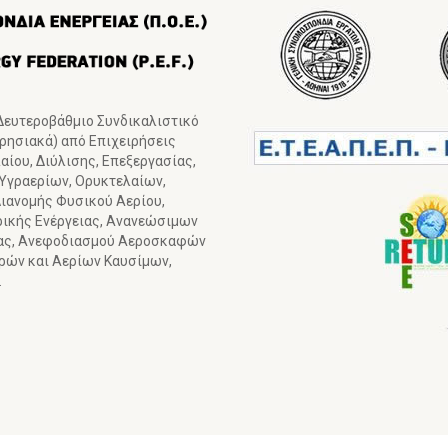
 Δευτεροβάθμιο Συνδικαλιστικό
ιρησιακά) από Επιχειρήσεις
ίου, Διύλισης, Επεξεργασίας,
 Υγραερίων, Ορυκτελαίων,
ιανομής Φυσικού Αερίου,
ρικής Ενέργειας, Ανανεώσιμων
ιας, Ανεφοδιασμού Αεροσκαφών
γρών και Αερίων Καυσίμων,
.