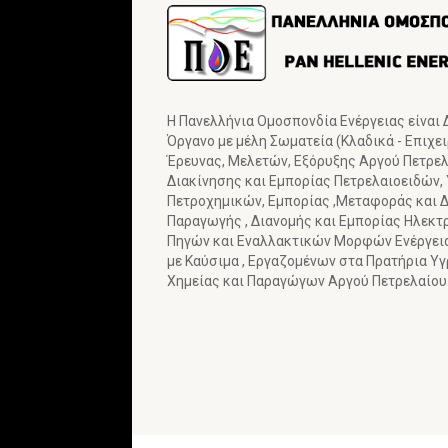
Η Πανελλήνια Ομοσπονδία Ενέργειας είναι
Όργανο με μέλη Σωματεία (Κλαδικά - Επιχε
Έρευνας, Μελετών, Εξόρυξης Αργού Πετρελα
Διακίνησης και Εμπορίας Πετρελαιοειδών,
Πετροχημικών, Εμπορίας ,Μεταφοράς και Δ
Παραγωγής , Διανομής και Εμπορίας Ηλεκτ
Πηγών και Εναλλακτικών Μορφών Ενέργε
με Καύσιμα , Εργαζομένων στα Πρατήρια Υ
Χημείας και Παραγώγων Αργού Πετρελαίου