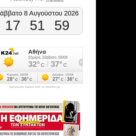
άββατο 8 Αυγούστου 2026
17
:
52
:
00
πρόγνωση καιρού από το weather.gr