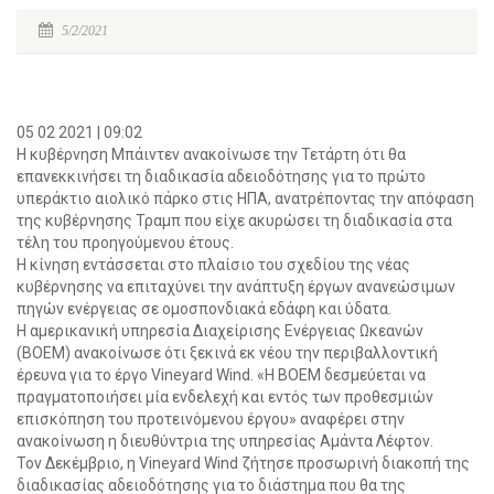
5/2/2021
05 02 2021 | 09:02
Η κυβέρνηση Μπάιντεν ανακοίνωσε την Τετάρτη ότι θα
επανεκκινήσει τη διαδικασία αδειοδότησης για το πρώτο
υπεράκτιο αιολικό πάρκο στις ΗΠΑ, ανατρέποντας την απόφαση
της κυβέρνησης Τραμπ που είχε ακυρώσει τη διαδικασία στα
τέλη του προηγούμενου έτους.
Η κίνηση εντάσσεται στο πλαίσιο του σχεδίου της νέας
κυβέρνησης να επιταχύνει την ανάπτυξη έργων ανανεώσιμων
πηγών ενέργειας σε ομοσπονδιακά εδάφη και ύδατα.
Η αμερικανική υπηρεσία Διαχείρισης Ενέργειας Ωκεανών
(ΒΟΕΜ) ανακοίνωσε ότι ξεκινά εκ νέου την περιβαλλοντική
έρευνα για το έργο Vineyard Wind. «Η ΒΟΕΜ δεσμεύεται να
πραγματοποιήσει μία ενδελεχή και εντός των προθεσμιών
επισκόπηση του προτεινόμενου έργου» αναφέρει στην
ανακοίνωση η διευθύντρια της υπηρεσίας Αμάντα Λέφτον.
Τον Δεκέμβριο, η Vineyard Wind ζήτησε προσωρινή διακοπή της
διαδικασίας αδειοδότησης για το διάστημα που θα της