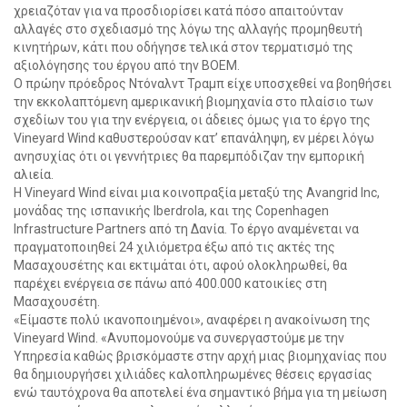
χρειαζόταν για να προσδιορίσει κατά πόσο απαιτούνταν
αλλαγές στο σχεδιασμό της λόγω της αλλαγής προμηθευτή
κινητήρων, κάτι που οδήγησε τελικά στον τερματισμό της
αξιολόγησης του έργου από την ΒΟΕΜ.
Ο πρώην πρόεδρος Ντόναλντ Τραμπ είχε υποσχεθεί να βοηθήσει
την εκκολαπτόμενη αμερικανική βιομηχανία στο πλαίσιο των
σχεδίων του για την ενέργεια, οι άδειες όμως για το έργο της
Vineyard Wind καθυστερούσαν κατ’ επανάληψη, εν μέρει λόγω
ανησυχίας ότι οι γεννήτριες θα παρεμπόδιζαν την εμπορική
αλιεία.
Η Vineyard Wind είναι μια κοινοπραξία μεταξύ της Avangrid Inc,
μονάδας της ισπανικής Iberdrola, και της Copenhagen
Infrastructure Partners από τη Δανία. Το έργο αναμένεται να
πραγματοποιηθεί 24 χιλιόμετρα έξω από τις ακτές της
Μασαχουσέτης και εκτιμάται ότι, αφού ολοκληρωθεί, θα
παρέχει ενέργεια σε πάνω από 400.000 κατοικίες στη
Μασαχουσέτη.
«Είμαστε πολύ ικανοποιημένοι», αναφέρει η ανακοίνωση της
Vineyard Wind. «Ανυπομονούμε να συνεργαστούμε με την
Υπηρεσία καθώς βρισκόμαστε στην αρχή μιας βιομηχανίας που
θα δημιουργήσει χιλιάδες καλοπληρωμένες θέσεις εργασίας
ενώ ταυτόχρονα θα αποτελεί ένα σημαντικό βήμα για τη μείωση