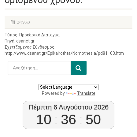
2/4/2003
Τύπος: Προεδρικό Διάταγμα
Πηγή: dsanet.gr
Σχετιζόμενος Σύνδεσμος:
http://www.dsanet.gr/Epikairothta/Nomothesia/pd81_03.htm
Powered by
Translate
Πέμπτη 6 Αυγούστου 2026
10
:
36
:
50