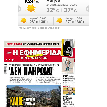
πρόγνωση καιρού από το weather.gr