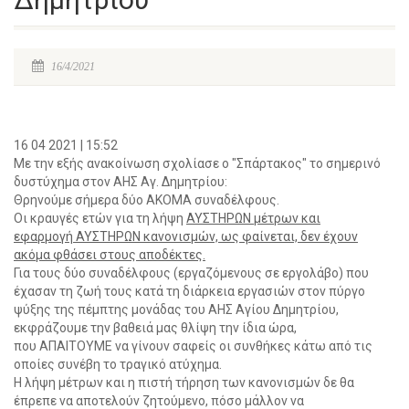
16/4/2021
16 04 2021 | 15:52
Με την εξής ανακοίνωση σχολίασε ο "Σπάρτακος" το σημερινό
δυστύχημα στον ΑΗΣ Αγ. Δημητρίου:
Θρηνούμε σήμερα δύο ΑΚΟΜΑ συναδέλφους.
Οι κραυγές ετών για τη λήψη
ΑΥΣΤΗΡΩΝ μέτρων και
εφαρμογή ΑΥΣΤΗΡΩΝ κανονισμών, ως φαίνεται, δεν έχουν
ακόμα φθάσει στους αποδέκτες.
Για τους δύο συναδέλφους (εργαζόμενους σε εργολάβο) που
έχασαν τη ζωή τους κατά τη διάρκεια εργασιών στον πύργο
ψύξης της πέμπτης μονάδας του ΑΗΣ Αγίου Δημητρίου,
εκφράζουμε την βαθειά μας θλίψη την ίδια ώρα,
που ΑΠAΙΤΟΥΜΕ να γίνουν σαφείς οι συνθήκες κάτω από τις
οποίες συνέβη το τραγικό ατύχημα.
Η λήψη μέτρων και η πιστή τήρηση των κανονισμών δε θα
έπρεπε να αποτελούν ζητούμενο, πόσο μάλλον να