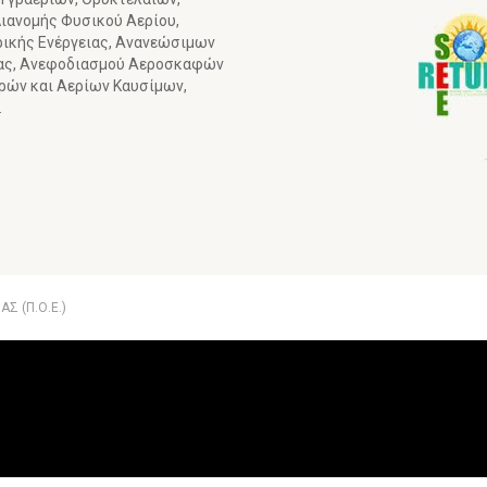
ιανομής Φυσικού Αερίου,
ρικής Ενέργειας, Ανανεώσιμων
ιας, Ανεφοδιασμού Αεροσκαφών
γρών και Αερίων Καυσίμων,
.
Σ (Π.Ο.Ε.)