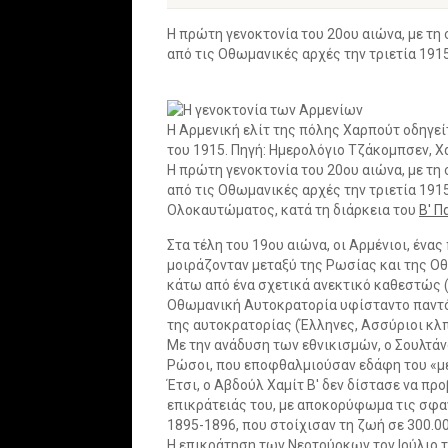
Η πρώτη γενοκτονία του 20ου αιώνα, με τ
από τις Οθωμανικές αρχές την τριετία 191
Η Αρμενική ελίτ της πόλης Χαρπούτ οδηγείτ
του 1915. Πηγή: Ημερολόγιο Τζάκομπσεν, 
Η πρώτη γενοκτονία του 20ου αιώνα, με τ
από τις Οθωμανικές αρχές την τριετία 191
Ολοκαυτώματος, κατά τη διάρκεια του
Β' Π
Στα τέλη του 19ου αιώνα, οι Αρμένιοι, ένα
μοιράζονταν μεταξύ της Ρωσίας και της Ο
κάτω από ένα σχετικά ανεκτικό καθεστώς (
Οθωμανική Αυτοκρατορία υφίσταντο παντός
της αυτοκρατορίας (Έλληνες, Ασσύριοι κλπ
Με την ανάδυση των εθνικισμών, ο Σουλτάν
Ρώσοι, που εποφθαλμιούσαν εδάφη του «με
Έτσι, ο Αβδούλ Χαμίτ Β' δεν δίστασε να πρ
επικράτειάς του, με αποκορύφωμα τις σφαγ
1895-1896, που στοίχισαν τη ζωή σε 300.0
Η επικράτηση των Νεοτούρκων τον Ιούλιο το