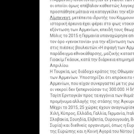
οι οποίοι όμως επέβαλαν καθεστώς λογοκρι
προσπάθησε μάταια να καταγγείλει την ε
Λίμπκνεχτ
, μετέπειτα ιδρυτής του Κομμουν
ιστορική έρευνα έχει φέρει στο φως ντοκο
εξόντωση των Αρμενίων, επειδή τους θεω
Μόλις το 2015 η Γερμανία υπαναχώρησε απ
τον όρο «γενοκτονία» για την εξόντωση τ
στις πιέσεις βουλευτών.«Η σφαγή των Αρμε
παράδειγμα εθνοκάθαρσης, μαζικής καταστ
Γιοακίμ Γκάουκ, κατά την διάρκεια επιμνημ
Απριλίου.
Η Τουρκία, ως διάδοχο κράτος της Οθωμαν
των Αρμενίων. Υποστηρίζει ότι επρόκειτο 
Αρμενίων, που είχαν συνεργαστεί με τις ρ
οι νεκροί δεν ξεπερνούσαν τις 300.000. 
Ταγίπ Ερντογκάν προς τα εγγόνια των θυμ
προμήνυμα αλλαγής της στάσης της Άγκυρ
Μέχρι το 2015, 25 χώρες έχουν αναγνωρίσει
Χιλή, Κύπρος, Ελλάδα, Γαλλία, Γερμανία, Ιτ
Σλοβακία, Σουηδία, Ελβετία, Ουρουγουάη, Β
Συρία) και διεθνείς οργανισμοί, όπως η Ε
της Ευρώπης και η Κοινή Αγορά του Νότου 