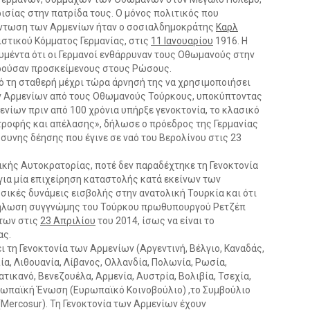
σίας στην πατρίδα τους. Ο μόνος πολιτικός που
ξόντωση των Αρμενίων ήταν ο σοσιαλδημοκράτης
Καρλ
ιστικού Κόμματος Γερμανίας, στις
11 Ιανουαρίου
1916. Η
υμέντα ότι οι Γερμανοί ενθάρρυναν τους Οθωμανούς στην
ρούσαν προσκείμενους στους Ρώσους.
ό τη σταθερή μέχρι τώρα άρνησή της να χρησιμοποιήσει
ων Αρμενίων από τους Οθωμανούς Τούρκους, υποκύπτοντας
νίων πριν από 100 χρόνια υπήρξε γενοκτονία, το κλασικό
ροφής και απέλασης», δήλωσε ο πρόεδρος της Γερμανίας
όσυνης δέησης που έγινε σε ναό του Βερολίνου στις 23
ικής Αυτοκρατορίας, ποτέ δεν παραδέχτηκε τη Γενοκτονία
για μία επιχείρηση καταστολής κατά εκείνων των
ωσικές δυνάμεις εισβολής στην ανατολική Τουρκία και ότι
Η δήλωση συγγνώμης του Τούρκου πρωθυπουργού Ρετζέπ
άτων στις
23 Απριλίου
του 2014, ίσως να είναι το
ας.
 τη Γενοκτονία των Αρμενίων (Αργεντινή, Βέλγιο, Καναδάς,
αλία, Λιθουανία, Λίβανος, Ολλανδία, Πολωνία, Ρωσία,
ατικανό, Βενεζουέλα, Αρμενία, Αυστρία, Βολιβία, Τσεχία,
υρωπαϊκή Ένωση (Ευρωπαϊκό Κοινοβούλιο) ,το Συμβούλιο
(Mercosur). Τη Γενοκτονία των Αρμενίων έχουν