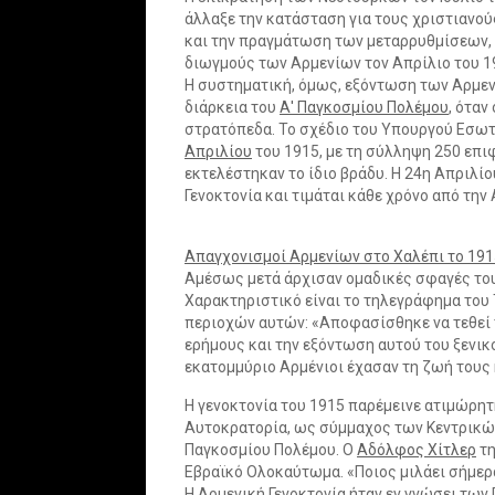
άλλαξε την κατάσταση για τους χριστιανού
και την πραγμάτωση των μεταρρυθμίσεων, 
διωγμούς των Αρμενίων τον Απρίλιο του 19
Η συστηματική, όμως, εξόντωση των Αρμεν
διάρκεια του
Α' Παγκοσμίου Πολέμου
, όταν
στρατόπεδα. Το σχέδιο του Υπουργού Εσωτ
Απριλίου
του 1915, με τη σύλληψη 250 επι
εκτελέστηκαν το ίδιο βράδυ. Η 24η Απριλί
Γενοκτονία και τιμάται κάθε χρόνο από την
Απαγχονισμοί Αρμενίων στο Χαλέπι το 191
Αμέσως μετά άρχισαν ομαδικές σφαγές του
Χαρακτηριστικό είναι το τηλεγράφημα του
περιοχών αυτών: «Αποφασίσθηκε να τεθεί 
ερήμους και την εξόντωση αυτού του ξενικ
εκατομμύριο Αρμένιοι έχασαν τη ζωή τους
Η γενοκτονία του 1915 παρέμεινε ατιμώρητ
Αυτοκρατορία, ως σύμμαχος των Κεντρικών
Παγκοσμίου Πολέμου. Ο
Αδόλφος Χίτλερ
τη
Εβραϊκό Ολοκαύτωμα. «Ποιος μιλάει σήμερα
Η Αρμενική Γενοκτονία ήταν εν γνώσει τω