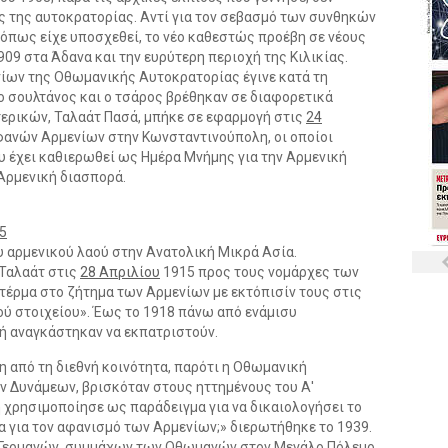
ς της αυτοκρατορίας. Αντί για τον σεβασμό των συνθηκών
όπως είχε υποσχεθεί, το νέο καθεστώς προέβη σε νέους
09 στα Άδανα και την ευρύτερη περιοχή της Κιλικίας.
ίων της Οθωμανικής Αυτοκρατορίας έγινε κατά τη
 ο σουλτάνος και ο τσάρος βρέθηκαν σε διαφορετικά
ερικών, Ταλαάτ Πασά, μπήκε σε εφαρμογή στις
24
φανών Αρμενίων στην Κωνσταντινούπολη, οι οποίοι
ου έχει καθιερωθεί ως Ημέρα Μνήμης για την Αρμενική
 Αρμενική διασπορά.
5
 αρμενικού λαού στην Ανατολική Μικρά Ασία.
 Ταλαάτ στις
28 Απριλίου
1915 προς τους νομάρχες των
τέρμα στο ζήτημα των Αρμενίων με εκτόπισίν τους στις
ού στοιχείου». Έως το 1918 πάνω από ενάμισυ
 ή αναγκάστηκαν να εκπατριστούν.
η από τη διεθνή κοινότητα, παρότι η Οθωμανική
 Δυνάμεων, βρισκόταν στους ηττημένους του Α'
 χρησιμοποίησε ως παράδειγμα για να δικαιολογήσει το
 για τον αφανισμό των Αρμενίων;» διερωτήθηκε το 1939.
ν Γερμανών, συμμάχων των Οθωμανών στον Μεγάλο Πόλεμο,