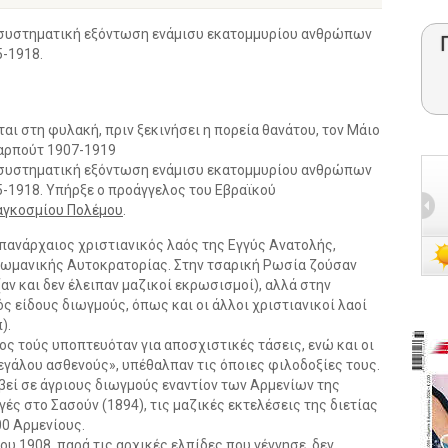
η συστηματική εξόντωση ενάμισυ εκατομμυρίου ανθρώπων
5-1918.
αι στη φυλακή, πριν ξεκινήσει η πορεία θανάτου, τον Μάιο
Χαρπούτ 1907-1919
η συστηματική εξόντωση ενάμισυ εκατομμυρίου ανθρώπων
5-1918. Υπήρξε ο προάγγελος του Εβραϊκού
αγκοσμίου Πολέμου
.
ς πανάρχαιος χριστιανικός λαός της Εγγύς Ανατολής,
θωμανικής Αυτοκρατορίας. Στην τσαρική Ρωσία ζούσαν
αν και δεν έλειπαν μαζικοί εκρωσισμοί), αλλά στην
 είδους διωγμούς, όπως και οι άλλοι χριστιανικοί λαοί
).
ος τούς υποπτευόταν για αποσχιστικές τάσεις, ενώ και οι
γάλου ασθενούς», υπέθαλπαν τις όποιες φιλοδοξίες τους.
οβεί σε άγριους διωγμούς εναντίον των Αρμενίων της
ές στο Σασούν (1894), τις μαζικές εκτελέσεις της διετίας
00 Αρμενίους.
υ 1908, παρά τις αρχικές ελπίδες που γέννησε, δεν