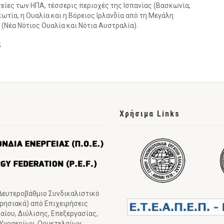
ιτείες των ΗΠΑ, τέσσερις περιοχές της Ισπανίας (Βασκωνία,
κωτία, η Ουαλία και η Βόρειος Ιρλανδία από τη Μεγάλη
 (Νέα Νότιος Ουαλία και Νότια Αυστραλία).
5
Χρήσιμα Links
 Δευτεροβάθμιο Συνδικαλιστικό
ιρησιακά) από Επιχειρήσεις
ίου, Διύλισης, Επεξεργασίας,
 Υγραερίων, Ορυκτελαίων,