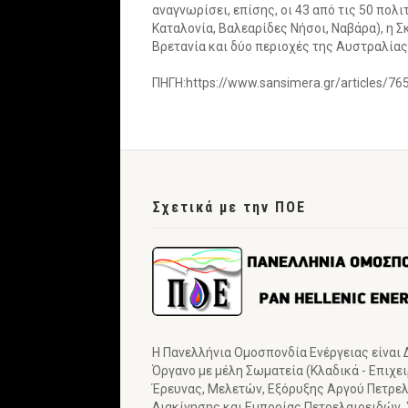
αναγνωρίσει, επίσης, οι 43 από τις 50 πολ
Καταλονία, Βαλεαρίδες Νήσοι, Ναβάρα), η Σ
Βρετανία και δύο περιοχές της Αυστραλίας
ΠΗΓΗ:https://www.sansimera.gr/articles/76
Σχετικά με την ΠΟΕ
Η Πανελλήνια Ομοσπονδία Ενέργειας είναι
Όργανο με μέλη Σωματεία (Κλαδικά - Επιχε
Έρευνας, Μελετών, Εξόρυξης Αργού Πετρελα
Διακίνησης και Εμπορίας Πετρελαιοειδών,