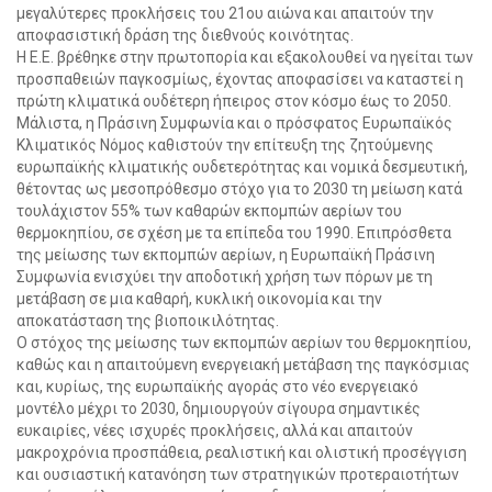
μεγαλύτερες προκλήσεις του 21ου αιώνα και απαιτούν την
αποφασιστική δράση της διεθνούς κοινότητας.
Η Ε.Ε. βρέθηκε στην πρωτοπορία και εξακολουθεί να ηγείται των
προσπαθειών παγκοσμίως, έχοντας αποφασίσει να καταστεί η
πρώτη κλιματικά ουδέτερη ήπειρος στον κόσμο έως το 2050.
Μάλιστα, η Πράσινη Συμφωνία και ο πρόσφατος Ευρωπαϊκός
Κλιματικός Νόμος καθιστούν την επίτευξη της ζητούμενης
ευρωπαϊκής κλιματικής ουδετερότητας και νομικά δεσμευτική,
θέτοντας ως μεσοπρόθεσμο στόχο για το 2030 τη μείωση κατά
τουλάχιστον 55% των καθαρών εκπομπών αερίων του
θερμοκηπίου, σε σχέση με τα επίπεδα του 1990. Επιπρόσθετα
της μείωσης των εκπομπών αερίων, η Ευρωπαϊκή Πράσινη
Συμφωνία ενισχύει την αποδοτική χρήση των πόρων με τη
μετάβαση σε μια καθαρή, κυκλική οικονομία και την
αποκατάσταση της βιοποικιλότητας.
Ο στόχος της μείωσης των εκπομπών αερίων του θερμοκηπίου,
καθώς και η απαιτούμενη ενεργειακή μετάβαση της παγκόσμιας
και, κυρίως, της ευρωπαϊκής αγοράς στο νέο ενεργειακό
μοντέλο μέχρι το 2030, δημιουργούν σίγουρα σημαντικές
ευκαιρίες, νέες ισχυρές προκλήσεις, αλλά και απαιτούν
μακροχρόνια προσπάθεια, ρεαλιστική και ολιστική προσέγγιση
και ουσιαστική κατανόηση των στρατηγικών προτεραιοτήτων