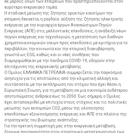
εκ μέρους όλων των εταιρειών που δραστηριοποιούνται στον
ευρύτερο ενεργειακό τομέα.
Η σταδιακή μείωση της ζήτησης ορυκτών καυσίμων την
επόμενη δεκαετία, η ραγδαία αύξηση της ζήτησης ηλεκτρικής
ενέργειας με την κυριαρχία έργων Ανανεώσιμων Πηγών
Ενέργειας (ΑΠΕ) στις μελλοντικές επενδύσεις, η ανάδειξη νέων
πηγών ενέργειας και τεχνολογιών, η μετατόπιση των διεθνών
χρηματοοικονομικών οίκων προς επενδύσεις με κριτήρια για το
περιβάλλον, την κοινωνία και την εταιρική διακυβέρνηση,
γνωστά ως ESG, καθώς και οι νέες συνθήκες που
διαμορφώθηκαν με την πανδημία COVID-19, οδηγούν στην
επιτάχυνση της ενεργειακής μετάβασης.
Ο Όμιλος ΕΛΛΗΝΙΚΑ ΠΕΤΡΕΛΑΙΑ συμμερίζεται την παγκόσμια
ανησυχία για τις επιπτώσεις από την κλιματική αλλαγή και
συντάσσεται με την εκπλήρωση του στόχου που έχει θέσει η
Ευρωπαϊκή Ένωση, για τη μετάβαση σε μια οικονομία ουδέτερου
αποτυπώματος άνθρακα έως το 2050. Έως σήμερα, ο Όμιλος
έχει ανταποκριθεί με επιτυχία στους στόχους και τις πολιτικές
μείωσης των εκπομπών CO2, μέσω της υλοποίησης
επενδύσεων εξοικονόμησης ενέργειας και ΑΠΕ στο πλαίσιο της
στρατηγικής του βιώσιμης ανάπτυξης.
Για την ηγετική συμμετοχή μας στην ενεργειακή μετάβαση,
δίνουμε προτεραιότητα στον στρατηγικό μετασχηματισμό των