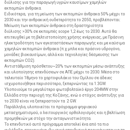
διύλισης για την παραγωγή υγρών καυσίμων χαμηλών
εκπομπών άνθρακα.
Ειδικότερα, για τη μείωση των εκπομπών άνθρακα 50% μέχρι το
2030 και την ανθρακική ουδετερότητα το 2050, προβλέπονται:
Μείωση των εκπομπών άνθρακα στη δραστηριότητα
διύλισης >30% σε εκπομπές scope 1,2 έως το 2030. Αυτό θα
επιτευχθεί με τη βελτιστοποίηση χρήσης ενέργειας, με Πράσινη
ηλεκτροδότηση των εγκαταστάσεων παραγωγής και με καύσιμα
χαμηλών εκπομπών άνθρακα (π.χ μπλε και πράσινο υδρογόνο,
μονάδες βιοκαυσίμων, αλλά και τεχνολογίες δέσμευσης των
εκπομπών CO2).
Αντιστάθμιση πρόσθετου~20% των εκπομπών μέσω ανάπτυξης
και υλοποίησης επενδύσεων σε ΑΠΕ μέχρι το 2030. Μέσα στο
τελευταίο 18μηνο το χαρτοφυλάκιο του Ομίλου σε άδειες
ισχυροποιήθηκε περισσότερο, ξεπερνώντας τα 1.3GW.
Υλοποιούμε το μεγαλύτερο φωτοβολταϊκό έργο 204ΜW στην
Ελλάδα στην περιοχή της Κοζάνης, ενώ ο στόχος ανάπτυξης για
το 2030 είναι να ξεπεραστούν τα 2 GW.
Παράλληλα, υλοποιείται το πρόγραμμα ψηφιακού
μετασχηματισμού, ο λειτουργικός ορθολογισμός και η βελτίωση
προμηθειών με στόχο την ανταγωνιστικότητα.
Το επενδυτικό αυτό πρόγραμμα αποτελεί ένα από τα πιο