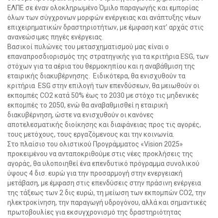
ΕΛΠΕ σε έναν ολοκληρωμένο Όμιλο παραγωγής και εμπορίας
όλων των σύγχρονων μορφών ενέργειας και ανάπτυξης νέων
επιχειρηματικών δραστηριοτήτων, με έμφαση κατ’ αρχάς στις
ανανεώσιμες πηγές ενέργειας.
Βασικοί πυλώνες του μετασχηματισμού μας είναι ο
επαναπροσδιορισμός της στρατηγικής για τα κριτήρια ESG, των
στόχων για τα αέρια του θερμοκηπίου και η αναβάθμιση της
εταιρικής διακυβέρνησης. Ειδικότερα, θα ενισχυθούν τα
κριτήρια ESG στην επιλογή των επενδύσεων, θα μειωθούν οι
εκπομπές CO2 κατά 50% έως το 2030 με στόχο τις μηδενικές
εκπομπές το 2050, ενώ θα αναβαθμισθεί η εταιρική
διακυβέρνηση, ώστε να ενισχυθούν οι κανόνες
αποτελεσματικής διοίκησης και διαφάνειας προς τις αγορές,
τους μετόχους, τους εργαζόμενους και την κοινωνία.
Στο πλαίσιο του ολιστικού Προγράμματος «Vision 2025»
προκειμένου να ανταποκριθούμε στις νέες προκλήσεις της
αγοράς, θα υλοποιηθεί ένα επενδυτικό πρόγραμμα συνολικού
ύψους 4 δισ. ευρώ για την προσαρμογή στην ενεργειακή
μετάβαση, με έμφαση στις επενδύσεις στην πράσινη ενέργεια
της τάξεως των 2 δις ευρώ, τη μείωση των εκπομπών CO2, την
ηλεκτροκίνηση, την παραγωγή υδρογόνου, αλλά και σημαντικές
πρωτοβουλίες για εκσυγχρονισμό της δραστηριότητας