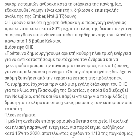
ρεκόρ εκπομπών άνθρακα κατά τη διάρκεια της πανδημίας,
εξακολουθεί να μην είναι αρκετή », δήλωσε ο επικεφαλής
αναλυτής της Ember, Ντέιβ Τζόουνς.
Ο Τζόουνς είπε ότι η χρήση άνθρακα για παραγωγή ενέργειας
πρέπει να «πέσει» κατά 80% μέχρι το τέλος της δεκαετίας για να
αποφευχθούν επικίνδυνα επίπεδα υπερθέρμανσης του πλανήτη
πάνω από 1,5 βαθμό Κελσίου.
Διάσκεψη ΟΗΕ
«Πρέπει να δημιουργήσουμε αρκετή καθαρή ηλεκτρική ενέργεια
για να αντικαταστήσουμε ταυτόχρονα τον άνθρακα και να
ηλεκτροδοτήσουμε την παγκόσμια οικονομία», είπε ο Τζόουνς,
για να συμπληρώσει με νόημα: «Οι παγκόσμιοι ηγέτες δεν έχουν
ακόμη ξυπνήσει από την τεράστια έκταση της πρόκλησης».
Τα ευρήματα έρχονται πριν από μια μεγάλη διάσκεψη του ΟΗΕ
για το κλίμα στη Γλασκώβη της Σκωτίας, η οποία θα διεξαχθεί
τον Νοέμβριο, οπότε και θα υπάρξει «πίεση» για πιο φιλόδοξη
δράση για το κλίμα και υποσχέσεις μείωσης των εκπομπών από
τα κράτη.
Πλεονεκτήματα
Η μελέτη ανέδειξε επίσης ορισμένα θετικά στοιχεία. Η αιολική
και ηλιακή παραγωγή ενέργειας, για παράδειγμα, αυξήθηκαν
κατά 15% το 2020, αποτελώντας σχεδόν το 1/10 της παγκόσμιας