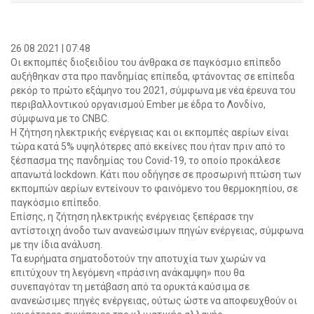
26 08 2021 | 07:48
Οι εκπομπές διοξειδίου του άνθρακα σε παγκόσμιο επίπεδο
αυξήθηκαν στα προ πανδημίας επίπεδα, φτάνοντας σε επίπεδα
ρεκόρ το πρώτο εξάμηνο του 2021, σύμφωνα με νέα έρευνα του
περιβαλλοντικού οργανισμού Ember με έδρα το Λονδίνο,
σύμφωνα με το CNBC.
Η ζήτηση ηλεκτρικής ενέργειας και οι εκπομπές αερίων είναι
τώρα κατά 5% υψηλότερες από εκείνες που ήταν πριν από το
ξέσπασμα της πανδημίας του Covid-19, το οποίο προκάλεσε
απανωτά lockdown. Κάτι που οδήγησε σε προσωρινή πτώση των
εκπομπών αερίων εντείνουν το φαινόμενο του θερμοκηπίου, σε
παγκόσμιο επίπεδο.
Επίσης, η ζήτηση ηλεκτρικής ενέργειας ξεπέρασε την
αντίστοιχη άνοδο των ανανεώσιμων πηγών ενέργειας, σύμφωνα
με την ίδια ανάλυση.
Τα ευρήματα σηματοδοτούν την αποτυχία των χωρών να
επιτύχουν τη λεγόμενη «πράσινη ανάκαμψη» που θα
συνεπαγόταν τη μετάβαση από τα ορυκτά καύσιμα σε
ανανεώσιμες πηγές ενέργειας, ούτως ώστε να αποφευχθούν οι