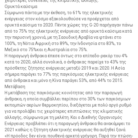
χειρότερες συνέπειες της κλιματικής αλλαγής.
Ορυκτά καύσιμα
Σύμφωνα πάντα με την έκθεση, το 61% της ηλεκτρικής
ενέργειας στον κόσμο εξακολουθούσε να προέρχεται από
ορυκτά καύσιμα το 2020. Πέντε χώρες της G-20 παρήγαγαν πάνω
από το 75% της ηλεκτρικής ενέργειας από ορυκτά καύσιμα κατά
την περυσινή χρονιά, με τη Σαουδική Αραβία να φτάνει στο
100%, τη Νότια Αφρική στο 89%, την Ινδονησία στο 83%, το
Μεξικό στο 75%και η Αυστραλία στο 75%.
Η παραγωγή άνθρακα έπεσε όντως στο επίπεδο-ρεκόρ του 4%
κατά το 2020, αλλά συνολικά, ο άνθρακας παρείχε το 43% της
πρόσθετης ζήτησης ενέργειας μεταξύ 2019 και 2020. Η Ασία
σήμερα παράγει το 77% της παγκόσμιας ηλεκτρικής ενέργειας
από άνθρακα και μόνο η Κίνα παράγει 53%, από 44% το 2015.
Μετάβαση
Η μετάβαση της παγκόσμιας κοινότητας από την παραγωγή
άνθρακα, η οποία συμβάλλει περίπου στο 30% των παγκόσμιων
εκπομπών αερίων θερμοκηπίου, διεξάγεται με πολύ αργό ρυθμό
για να προλάβει τις χειρότερες επιπτώσεις της κλιματικής
αλλαγής, σύμφωνα με τη μελέτη. Και ο Διεθνής Οργανισμός
Ενέργειας προβλέπει ότι η παραγωγή άνθρακα θα ανακάμψει το
2021 καθώς η ζήτηση ηλεκτρικής ενέργειας θα αυξηθεί ξανά.
«Η πρόοδος δεν είναι πουθενά αρκετά γρήγορη. Παρά την πτώση-