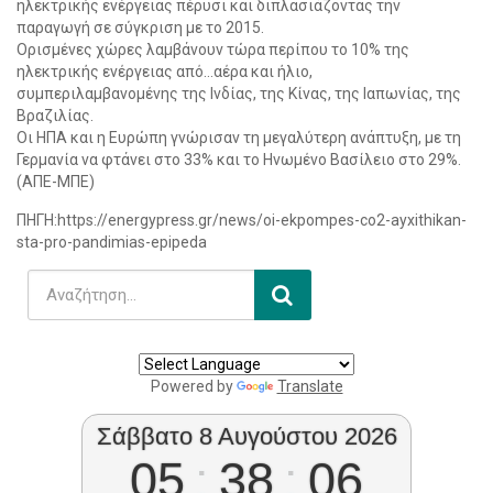
ηλεκτρικής ενέργειας πέρυσι και διπλασιάζοντας την
παραγωγή σε σύγκριση με το 2015.
Ορισμένες χώρες λαμβάνουν τώρα περίπου το 10% της
ηλεκτρικής ενέργειας από…αέρα και ήλιο,
συμπεριλαμβανομένης της Ινδίας, της Κίνας, της Ιαπωνίας, της
Βραζιλίας.
Οι ΗΠΑ και η Ευρώπη γνώρισαν τη μεγαλύτερη ανάπτυξη, με τη
Γερμανία να φτάνει στο 33% και το Ηνωμένο Βασίλειο στο 29%.
(ΑΠΕ-ΜΠΕ)
ΠΗΓΗ:https://energypress.gr/news/oi-ekpompes-co2-ayxithikan-
sta-pro-pandimias-epipeda
Powered by
Translate
Σάββατο 8 Αυγούστου 2026
05
:
38
:
07