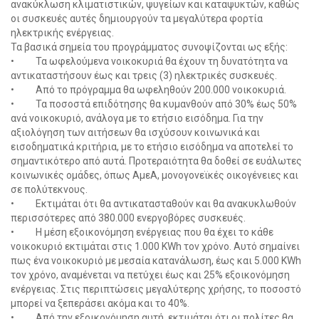
ανακύκλωση κλιματιστικών, ψυγείων και καταψυκτών, καθώς
οι συσκευές αυτές δημιουργούν τα μεγαλύτερα φορτία
ηλεκτρικής ενέργειας.
Τα βασικά σημεία του προγράμματος συνοψίζονται ως εξής:
• Τα ωφελούμενα νοικοκυριά θα έχουν τη δυνατότητα να
αντικαταστήσουν έως και τρεις (3) ηλεκτρικές συσκευές.
• Από το πρόγραμμα θα ωφεληθούν 200.000 νοικοκυριά.
• Τα ποσοστά επιδότησης θα κυμανθούν από 30% έως 50%
ανά νοικοκυριό, ανάλογα με το ετήσιο εισόδημα. Για την
αξιολόγηση των αιτήσεων θα ισχύσουν κοινωνικά και
εισοδηματικά κριτήρια, με το ετήσιο εισόδημα να αποτελεί το
σημαντικότερο από αυτά. Προτεραιότητα θα δοθεί σε ευάλωτες
κοινωνικές ομάδες, όπως ΑμεΑ, μονογονεϊκές οικογένειες και
σε πολύτεκνους.
• Εκτιμάται ότι θα αντικατασταθούν και θα ανακυκλωθούν
περισσότερες από 380.000 ενεργοβόρες συσκευές.
• Η μέση εξοικονόμηση ενέργειας που θα έχει το κάθε
νοικοκυριό εκτιμάται στις 1.000 KWh τον χρόνο. Αυτό σημαίνει
πως ένα νοικοκυριό με μεσαία κατανάλωση, έως και 5.000 KWh
τον χρόνο, αναμένεται να πετύχει έως και 25% εξοικονόμηση
ενέργειας. Στις περιπτώσεις μεγαλύτερης χρήσης, το ποσοστό
μπορεί να ξεπεράσει ακόμα και το 40%.
• Από την εξοικονόμηση αυτή, εκτιμάται ότι οι πολίτες θα