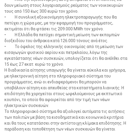
δουν μείωση στους λογαριασμούς ρεύματος των νοικοκυριών
τους από 150 έως 300 ευρώ τον χρόνο.
• Η συνολική εξοικονόμηση ηλεκτροπαραγωγής που θα
πετύχει η χώρα μας, με την εφαρμογή του προγράμματος,
εκτιμάται ότι θα φτάσει τις 209.000 MWh τον χρόνο.
• Η Ελλάδα θα πετύχει σημαντική μείωση των εκπομπών
διοξειδίου του άνθρακα κατά 126.000 τόνους ανά έτος.
• Το όφελος της ελληνικής οικονομίας από τη μείωση των
εισαγωγών φυσικού αερίου και πετρελαίου, λόγω της
εγκατάστασης νέων συσκευών, υπολογίζεται ότι θα ανέλθει στα
15 έως 27 εκατ. ευρώ το χρόνο.
Η διαδικασία αίτησης υπαγωγής θα γίνεται εύκολα και γρήγορα,
με ηλεκτρονική αίτηση στο πληροφοριακό σύστημα του
προγράμματος, ενώ οι ενδιαφερόμενοι θα μπορούν να
υποβάλουν αίτηση και απευθείας στα καταστήματα λιανικής. Η
επιδότηση θα χορηγείται στους ωφελούμενους με εκπτωτικό
κουπόνι, το οποίο θα αφαιρείται από την τιμή των νέων
ηλεκτρικών συσκευών.
Το πληροφοριακό σύστημα θα αξιολογεί αυτόματα τις αιτήσεις
των πολιτών με βάση τα εισοδηματικά και κοινωνικά κριτήρια
και θα τους κατατάσσει στην αντίστοιχη κλίμακα επιδότησης. Η
παράδοση και τοποθέτηση των νέων συσκευών θα γίνεται