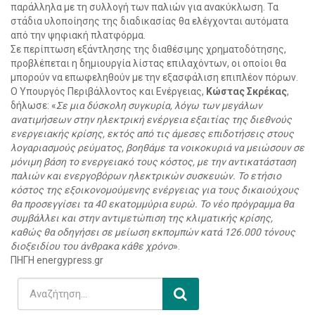
παράλληλα με τη συλλογή των παλιών για ανακύκλωση. Τα
στάδια υλοποίησης της διαδικασίας θα ελέγχονται αυτόματα
από την ψηφιακή πλατφόρμα.
Σε περίπτωση εξάντλησης της διαθέσιμης χρηματοδότησης,
προβλέπεται η δημιουργία λίστας επιλαχόντων, οι οποίοι θα
μπορούν να επωφεληθούν με την εξασφάλιση επιπλέον πόρων.
Ο Υπουργός Περιβάλλοντος και Ενέργειας,
Κώστας Σκρέκας
,
δήλωσε: «
Σε μια δύσκολη συγκυρία, λόγω των μεγάλων
ανατιμήσεων στην ηλεκτρική ενέργεια εξαιτίας της διεθνούς
ενεργειακής κρίσης, εκτός από τις άμεσες επιδοτήσεις στους
λογαριασμούς ρεύματος, βοηθάμε τα νοικοκυριά να μειώσουν σε
μόνιμη βάση το ενεργειακό τους κόστος, με την αντικατάσταση
παλιών και ενεργοβόρων ηλεκτρικών συσκευών. Το ετήσιο
κόστος της εξοικονομούμενης ενέργειας για τους δικαιούχους
θα προσεγγίσει τα 40 εκατομμύρια ευρώ. Το νέο πρόγραμμα θα
συμβάλλει και στην αντιμετώπιση της κλιματικής κρίσης,
καθώς θα οδηγήσει σε μείωση εκπομπών κατά 126.000 τόνους
διοξειδίου του άνθρακα κάθε χρόνο
».
ΠΗΓΗ energypress.gr