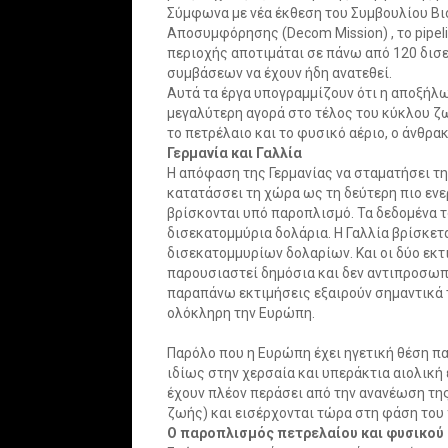
Σύμφωνα με νέα έκθεση του Συμβουλίου Βι
Αποσυμφόρησης (Decom Mission) , το pipe
περιοχής αποτιμάται σε πάνω από 120 δισε
συμβάσεων να έχουν ήδη ανατεθεί.
Αυτά τα έργα υπογραμμίζουν ότι η αποξή
μεγαλύτερη αγορά στο τέλος του κύκλου 
το πετρέλαιο και το φυσικό αέριο, ο άνθρα
Γερμανία και Γαλλία
Η απόφαση της Γερμανίας να σταματήσει τη
κατατάσσει τη χώρα ως τη δεύτερη πιο ενε
βρίσκονται υπό παροπλισμό. Τα δεδομένα τ
δισεκατομμύρια δολάρια. Η Γαλλία βρίσκετα
δισεκατομμυρίων δολαρίων. Και οι δύο εκτ
παρουσιαστεί δημόσια και δεν αντιπροσωπε
παραπάνω εκτιμήσεις εξαιρούν σημαντικά
ολόκληρη την Ευρώπη.
Παρόλο που η Ευρώπη έχει ηγετική θέση π
ιδίως στην χερσαία και υπεράκτια αιολική 
έχουν πλέον περάσει από την ανανέωση της
ζωής) και εισέρχονται τώρα στη φάση του
Ο παροπλισμός πετρελαίου και φυσικού 