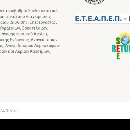
 Δευτεροβάθμιο Συνδικαλιστικό
ιρησιακά) από Επιχειρήσεις
ίου, Διύλισης, Επεξεργασίας,
 Υγραερίων, Ορυκτελαίων,
ιανομής Φυσικού Αερίου,
ρικής Ενέργειας, Ανανεώσιμων
ιας, Ανεφοδιασμού Αεροσκαφών
γρών και Αερίων Καυσίμων,
.
Σ (Π.Ο.Ε.)