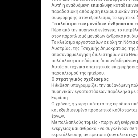
Αυτή η αναδυόμενη επικάλυψη καταδεικνύει
παραδοσιακή απόσυρση περιουσιακών στοιχ
συμφόρησης στον εξοπλισμό, το εργατικό δ
Το κλείσιμο των μονάδων άνθρακα και 
Πέρα από την πυρηνική ενέργεια, το πετρέλ
στον παροπλισμό μονάδων άνθρακα και διυ
Το κλείσιμο εργοστασίων σε όλη τη Νότια
Αυστρίας, της Τσεχικής Δημοκρατίας, της Δ
αποσυναρμολόγηση διυλιστηρίων στο Ηνωμ
πολύπλοκη κατεδάφιση διασυνδεδεμένων μ
Αυτές οι τεχνικά απαιτητικές επιχειρήσε
παροπλισμού της ηπείρου.
Ο στρατηγικός σχεδιασμός
Η έκθεση υπογραμμίζει την αυξανόμενη π
πυρηνικών εγκαταστάσεων παράλληλα με άλ
Ευρώπη.
Ο χρόνος, η χωρητικότητα της εφοδιαστικ
και εξειδικευμένο προσωπικό καθίστανται 
έργων.
Με πολλαπλούς τομείς - πυρηνική ενέργεια
ενέργειας και άνθρακα - να συγκλίνουν σε
εκμετάλλευσης αντιμετωπίζουν υλικοτεχνι