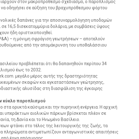
ριαρχούν στον μακροπρόθεσμο σχεδιασμό, ο παροπλισμός
ι να οδηγήσει σε αύξηση του βραχυπρόθεσμου φόρτου
συνολικές δαπάνες για την αποσυναρμολόγηση υποδομών
 σε 16,5 δισεκατομμύρια δολάρια, με συμβάσεις ύψους
χουν ήδη οριστικοποιηθεί.
P&A) – η μόνιμη σφράγιση γεωτρήσεων – αποτελούν
λουθούμενες από την απομάκρυνση του υποθαλάσσιου
σιλείου προβλέπεται ότι θα δαπανηθούν περίπου 34
λισμού έως το 2032.
rk.com. μεγάλο μέρος αυτής της δραστηριότητας
ιδικευμένων σκαφών και εγκαταστάσεων γεώτρησης,
οδιαστικής αλυσίδας στη διασφάλιση της έγκαιρης
ον κύκλο παροπλισμού
ο στα ορυκτά καύσιμα και την πυρηνική ενέργεια. Η αρχική
ι υπεράκτιων αιολικών πάρκων βρίσκεται πλέον σε
ανία, τη Δανία και το Ηνωμένο Βασίλειο.
εων φτάνει στο τέλος της λειτουργικής της ζωής, τα
μένα πληρώματα αντιμετωπίζουν ανταγωνιστικές απαιτήσεις
ι από έργα απόσυρσης.