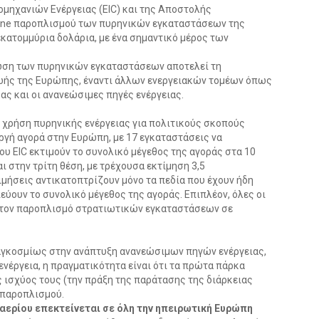
ομηχανιών Ενέργειας (EIC) και της Αποστολής
line παροπλισμού των πυρηνικών εγκαταστάσεων της
κατομμύρια δολάρια, με ένα σημαντικό μέρος των
λωση των πυρηνικών εγκαταστάσεων αποτελεί τη
ζωής της Ευρώπης, έναντι άλλων ενεργειακών τομέων όπως
κας και οι ανανεώσιμες πηγές ενέργειας.
 χρήση πυρηνικής ενέργειας για πολιτικούς σκοπούς
ργή αγορά στην Ευρώπη, με 17 εγκαταστάσεις να
ου EIC εκτιμούν το συνολικό μέγεθος της αγοράς στα 10
ι στην τρίτη θέση, με τρέχουσα εκτίμηση 3,5
ιμήσεις αντικατοπτρίζουν μόνο τα πεδία που έχουν ήδη
ύουν το συνολικό μέγεθος της αγοράς. Επιπλέον, όλες οι
 τον παροπλισμό στρατιωτικών εγκαταστάσεων σε
αγκοσμίως στην ανάπτυξη ανανεώσιμων πηγών ενέργειας,
ενέργεια, η πραγματικότητα είναι ότι τα πρώτα πάρκα
 ισχύος τους (την πράξη της παράτασης της διάρκειας
 παροπλισμού.
αερίου επεκτείνεται σε όλη την ηπειρωτική Ευρώπη