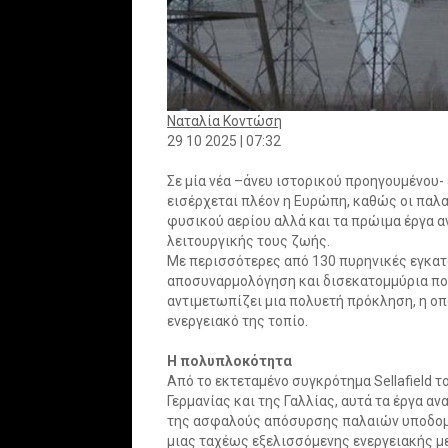
Ναταλία Κοντώση
29 10 2025 | 07:32
Σε μία νέα –άνευ ιστορικού προηγουμένο
εισέρχεται πλέον η Ευρώπη, καθώς οι παλα
φυσικού αερίου αλλά και τα πρώιμα έργα 
λειτουργικής τους ζωής.
Με περισσότερες από 130 πυρηνικές εγκατ
αποσυναρμολόγηση και δισεκατομμύρια που 
αντιμετωπίζει μια πολυετή πρόκληση, η οπ
ενεργειακό της τοπίο.
Η πολυπλοκότητα
Από το εκτεταμένο συγκρότημα Sellafield 
Γερμανίας και της Γαλλίας, αυτά τα έργα α
της ασφαλούς απόσυρσης παλαιών υποδομώ
μιας ταχέως εξελισσόμενης ενεργειακής μ