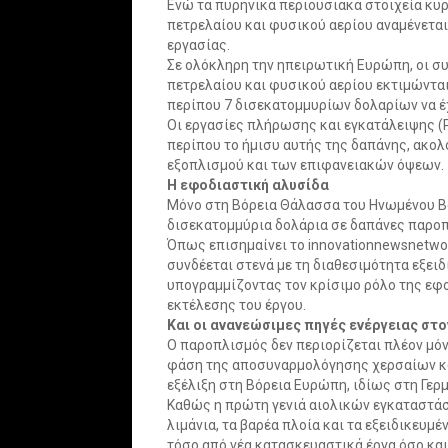
Ενώ τα πυρηνικά περιουσιακά στοιχεία κυ
πετρελαίου και φυσικού αερίου αναμένετα
εργασίας.
Σε ολόκληρη την ηπειρωτική Ευρώπη, οι 
πετρελαίου και φυσικού αερίου εκτιμώνται
περίπου 7 δισεκατομμυρίων δολαρίων να έ
Οι εργασίες πλήρωσης και εγκατάλειψης (
περίπου το ήμισυ αυτής της δαπάνης, ακο
εξοπλισμού και των επιφανειακών όψεων.
Η εφοδιαστική αλυσίδα
Μόνο στη Βόρεια Θάλασσα του Ηνωμένου Βα
δισεκατομμύρια δολάρια σε δαπάνες παροπ
Όπως επισημαίνει το innovationnewsnetwo
συνδέεται στενά με τη διαθεσιμότητα εξε
υπογραμμίζοντας τον κρίσιμο ρόλο της εφ
εκτέλεσης του έργου.
Και οι ανανεώσιμες πηγές ενέργειας στ
Ο παροπλισμός δεν περιορίζεται πλέον μόν
φάση της αποσυναρμολόγησης χερσαίων κα
εξέλιξη στη Βόρεια Ευρώπη, ιδίως στη Γερμ
Καθώς η πρώτη γενιά αιολικών εγκαταστάσ
λιμάνια, τα βαρέα πλοία και τα εξειδικευ
τόσο από νέα κατασκευαστικά έργα όσο κα