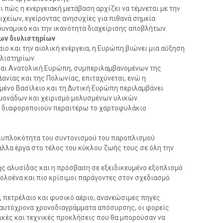
 πώς η ενεργειακή μετάβαση αρχίζει να τέμνεται με την
είων, εγείροντας ανησυχίες για πιθανά σημεία
υναμικό και την ικανότητα διαχείρισης αποβλήτων.
των διυλιστηρίων
αιο και την αιολική ενέργεια, η Ευρώπη βιώνει μια αύξηση
λιστηρίων.
 και Ανατολική Ευρώπη, συμπεριλαμβανομένων της
ανίας και της Πολωνίας, επιταχύνεται, ενώ η
ένο Βασίλειο και τη Δυτική Ευρώπη περιλαμβάνει
ονάδων και χειρισμό μολυσμένων υλικών.
ις διαφοροποιούν περαιτέρω το χαρτοφυλάκιο
ολυπλοκότητα του συντονισμού του παροπλισμού
λα έργα στο τέλος του κύκλου ζωής τους σε όλη την
ής αλυσίδας και η πρόσβαση σε εξειδικευμένο εξοπλισμό
ολοένα και πιο κρίσιμοι παράγοντες στον σχεδιασμό
, πετρέλαιο και φυσικό αέριο, ανανεώσιμες πηγές
 ταυτόχρονα χρονοδιαγράμματα απόσυρσης, οι φορείς
κές και τεχνικές προκλήσεις που θα μπορούσαν να