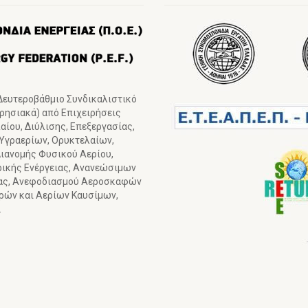
 Δευτεροβάθμιο Συνδικαλιστικό
ιρησιακά) από Επιχειρήσεις
ίου, Διύλισης, Επεξεργασίας,
 Υγραερίων, Ορυκτελαίων,
ιανομής Φυσικού Αερίου,
ρικής Ενέργειας, Ανανεώσιμων
ιας, Ανεφοδιασμού Αεροσκαφών
γρών και Αερίων Καυσίμων,
.