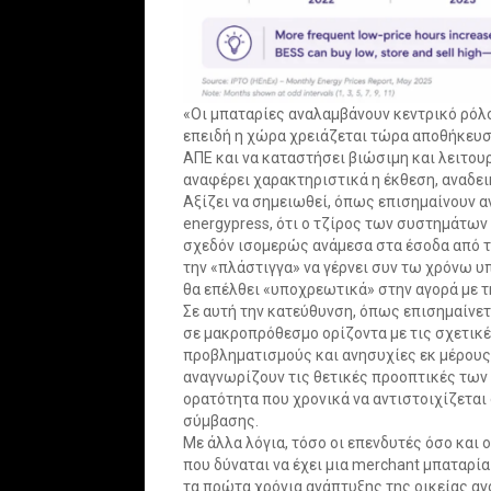
«Οι μπαταρίες αναλαμβάνουν κεντρικό ρό
επειδή η χώρα χρειάζεται τώρα αποθήκευσ
ΑΠΕ και να καταστήσει βιώσιμη και λειτου
αναφέρει χαρακτηριστικά η έκθεση, αναδε
Αξίζει να σημειωθεί, όπως επισημαίνουν α
energypress, ότι ο τζίρος των συστημάτων
σχεδόν ισομερώς ανάμεσα στα έσοδα από το
την «πλάστιγγα» να γέρνει συν τω χρόνω υ
θα επέλθει «υποχρεωτικά» στην αγορά με τ
Σε αυτή την κατεύθυνση, όπως επισημαίνετα
σε μακροπρόθεσμο ορίζοντα με τις σχετικ
προβληματισμούς και ανησυχίες εκ μέρους 
αναγνωρίζουν τις θετικές προοπτικές των 
ορατότητα που χρονικά να αντιστοιχίζεται 
σύμβασης.
Με άλλα λόγια, τόσο οι επενδυτές όσο και
που δύναται να έχει μια merchant μπαταρί
τα πρώτα χρόνια ανάπτυξης της οικείας αγο