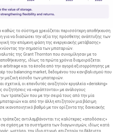
λο καθώς το σύστημα χρειάζεται περισσότερη αποθήκευση
η για να διασώσει την αξία της πρόσθετης ανάπτυξης των
ργική την επόμενη φάση της ενεργειακής μετάβασης»
ικνύοντας την σημασία των μπαταριών.
ναλυτές της Grant Thornton που συνομίλησαν με το
 αποθήκευσης, ιδίως τα πρώτα χρόνια διαμοιράζεται
 arbitrage και τα έσοδα από την αγορά εξισορρόπησης με
πέρ του balancing market, δεδομένου του κανιβαλισμού που
ην μαζική είσοδο των μπαταριών.
ι σχετικά, οι επενδυτές αναζητούν εργαλεία «derisking»
ές συζητήσεις να «εφάπτονται» με ανάλογους
των τραπεζών που με την σειρά τους από την μία
μπαταριών και από την άλλη επιζητούν μια βάσιμη
σε ικανοποιητικό βαθμό με τον ορίζοντα της δανειακής
 οι τράπεζες αντιλαμβάνονται τις καλύτερες «αποδόσεις»
α σε σχέση με τα συστήματα των διαγωνισμών, ιδίως κατά
ράς, ωστόσο, την ίδια στιγμή, επιζητούν το βέλτιστο