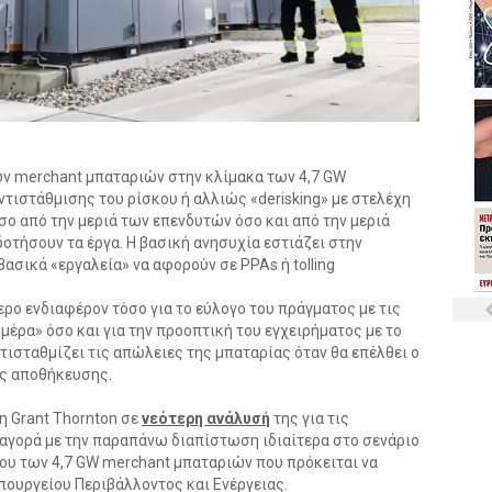
ων merchant μπαταριών στην κλίμακα των 4,7 GW
αντιστάθμισης του ρίσκου ή αλλιώς «derisking» με στελέχη
σο από την μεριά των επενδυτών όσο και από την μεριά
τήσουν τα έργα. Η βασική ανησυχία εστιάζει στην
ασικά «εργαλεία» να αφορούν σε PPAs ή tolling
ερο ενδιαφέρον τόσο για το εύλογο του πράγματος με τις
μέρα» όσο και για την προοπτική του εγχειρήματος με το
τισταθμίζει τις απώλειες της μπαταρίας όταν θα επέλθει ο
ης αποθήκευσης.
η Grant Thornton σε
νεότερη ανάλυσή
της για τις
αγορά με την παραπάνω διαπίστωση ιδιαίτερα στο σενάριο
υ των 4,7 GW merchant μπαταριών που πρόκειται να
ουργείου Περιβάλλοντος και Ενέργειας.