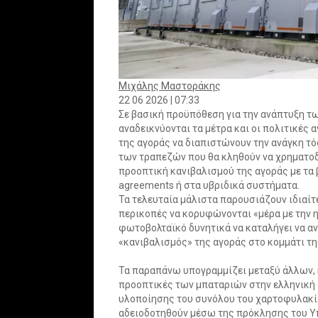
Μιχάλης Μαστοράκης
22 06 2026 | 07:33
Σε βασική προϋπόθεση για την ανάπτυξη τ
αναδεικνύονται τα μέτρα και οι πολιτικές 
της αγοράς να διαπιστώνουν την ανάγκη τό
των τραπεζών που θα κληθούν να χρηματοδο
προοπτική κανιβαλισμού της αγοράς με τα β
agreements ή στα υβριδικά συστήματα.
Τα τελευταία μάλιστα παρουσιάζουν ιδιαίτ
περικοπές να κορυφώνονται «μέρα με την η
φωτοβολταϊκό δυνητικά να καταλήγει να αν
«κανιβαλισμός» της αγοράς στο κομμάτι τ
Τα παραπάνω υπογραμμίζει μεταξύ άλλων, 
προοπτικές των μπαταριών στην ελληνική 
υλοποίησης του συνόλου του χαρτοφυλακίο
αδειοδοτηθούν μέσω της πρόκλησης του Υπ