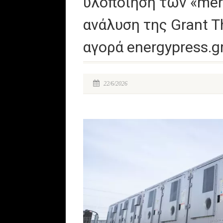
υλοποίηση των «merc
ανάλυση της Grant T
αγορά energypress.g
22/6/2026