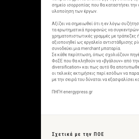
σημείο ισορροπίας που θα καταστήσει την 
υλοποίηση των έργων.
Αξίζει να σημειωθεί ότι η εν λόγω συζήτησ
τα ερωτηματικά προφανώς να συγκεντρώνο
χρηματοπιστωτικές γραμμές με τράπεζες ή
αξιοποιηθεί ως εργαλείο αντιστάθμισης ρ
συνοδεύει μια merchant μπαταρία.
Σε κάθε περίπτωση, όπως σχολιάζουν πηγέ
ΦοΣΕ που θα κληθούν να «βγάλουν» από την
diversification» και πως αυτό θα αποτυπω
οι τελικές εκτιμήσεις περί εσόδων να παρ
με την σειρά του δύναται να εξασφαλίσει 
ΠΗΓΗ energypress.gr
Σχετικά με την ΠΟΕ