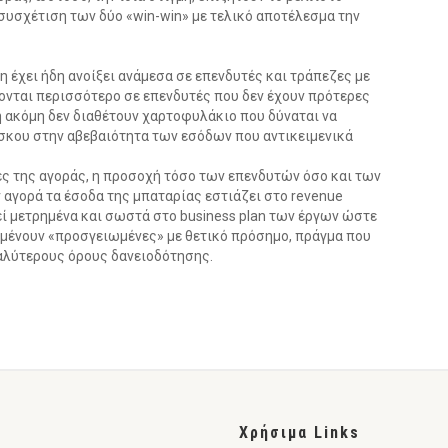
συσχέτιση των δύο «win-win» με τελικό αποτέλεσμα την
η έχει ήδη ανοίξει ανάμεσα σε επενδυτές και τράπεζες με
νται περισσότερο σε επενδυτές που δεν έχουν πρότερες
 ακόμη δεν διαθέτουν χαρτοφυλάκιο που δύναται να
ίσκου στην αβεβαιότητα των εσόδων που αντικειμενικά
ς της αγοράς, η προσοχή τόσο των επενδυτών όσο και των
 αγορά τα έσοδα της μπαταρίας εστιάζει στο revenue
θεί μετρημένα και σωστά στο business plan των έργων ώστε
αμένουν «προσγειωμένες» με θετικό πρόσημο, πράγμα που
καλύτερους όρους δανειοδότησης.
Χρήσιμα Links