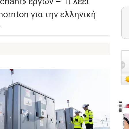
hant» έργων – Τι λέει
hornton για την ελληνική
r