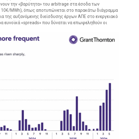
νουν την «βαρύτητα» του arbitrage στα έσοδα των
ων 10€/MWh), όπως αποτυπώνεται στο παρακάτω διάγραμμα
εια της αυξανόμενης διείσδυσης έργων ΑΠΕ στο ενεργειακό
ρα ευνοϊκά «spreads» που δύναται να επωφεληθούν οι