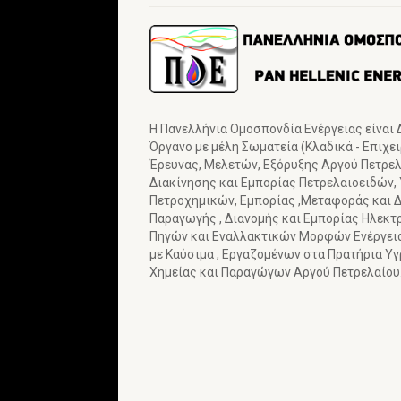
Η Πανελλήνια Ομοσπονδία Ενέργειας είναι
Όργανο με μέλη Σωματεία (Κλαδικά - Επιχε
Έρευνας, Μελετών, Εξόρυξης Αργού Πετρελα
Διακίνησης και Εμπορίας Πετρελαιοειδών,
Πετροχημικών, Εμπορίας ,Μεταφοράς και Δ
Παραγωγής , Διανομής και Εμπορίας Ηλεκτ
Πηγών και Εναλλακτικών Μορφών Ενέργε
με Καύσιμα , Εργαζομένων στα Πρατήρια Υ
Χημείας και Παραγώγων Αργού Πετρελαίου