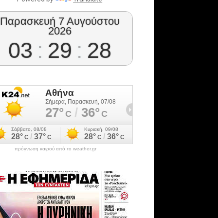
Παρασκευή 7 Αυγούστου
2026
03
:
29
:
29
πρόγνωση καιρού από το weather.gr