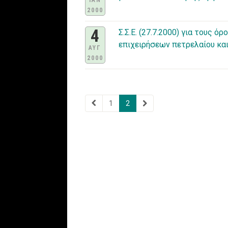
IAN
2000
4
Σ.Σ.Ε. (27.7.2000) για τους 
επιχειρήσεων πετρελαίου και
ΑΥΓ
2000
1
2