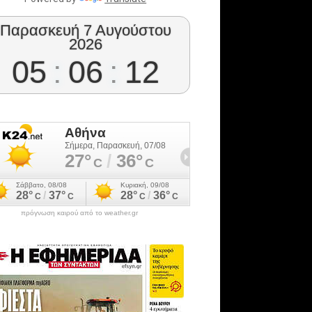
Παρασκευή 7 Αυγούστου
2026
05
:
06
:
13
πρόγνωση καιρού από το weather.gr