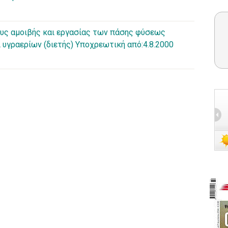
όρους αμοιβής και εργασίας των πάσης φύσεως
 υγραερίων (διετής) Υποχρεωτική από:4.8.2000