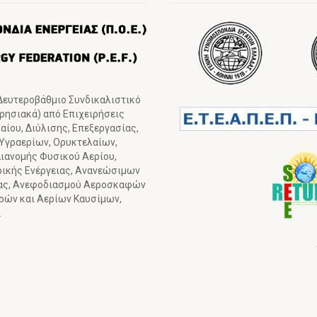
 Δευτεροβάθμιο Συνδικαλιστικό
ιρησιακά) από Επιχειρήσεις
ίου, Διύλισης, Επεξεργασίας,
 Υγραερίων, Ορυκτελαίων,
ιανομής Φυσικού Αερίου,
ρικής Ενέργειας, Ανανεώσιμων
ιας, Ανεφοδιασμού Αεροσκαφών
γρών και Αερίων Καυσίμων,
.