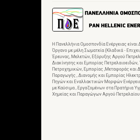
Η Πανελλήνια Ομοσπονδία Ενέργειας είναι
Όργανο με μέλη Σωματεία (Κλαδικά - Επιχε
Έρευνας, Μελετών, Εξόρυξης Αργού Πετρελα
Διακίνησης και Εμπορίας Πετρελαιοειδών,
Πετροχημικών, Εμπορίας ,Μεταφοράς και Δ
Παραγωγής , Διανομής και Εμπορίας Ηλεκτ
Πηγών και Εναλλακτικών Μορφών Ενέργε
με Καύσιμα , Εργαζομένων στα Πρατήρια Υ
Χημείας και Παραγώγων Αργού Πετρελαίου