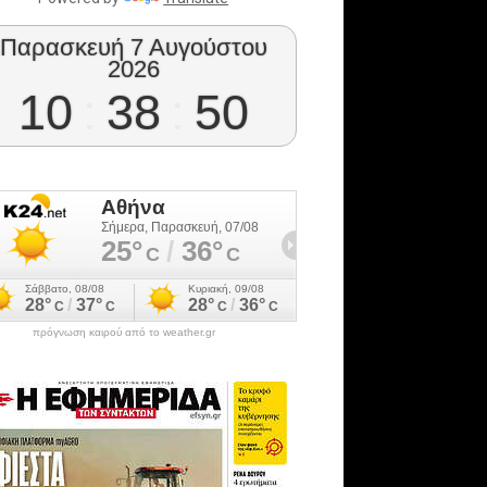
Παρασκευή 7 Αυγούστου
2026
10
:
38
:
51
πρόγνωση καιρού από το weather.gr