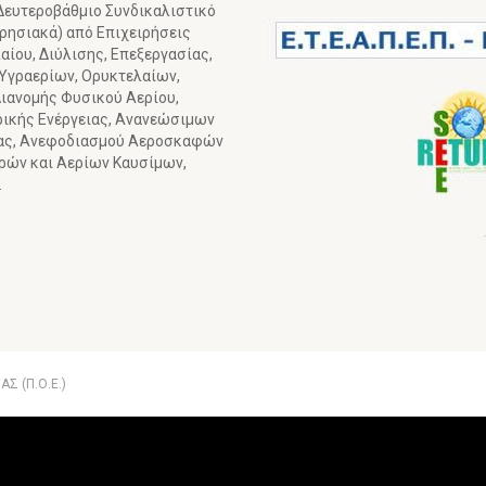
 Δευτεροβάθμιο Συνδικαλιστικό
ιρησιακά) από Επιχειρήσεις
ίου, Διύλισης, Επεξεργασίας,
 Υγραερίων, Ορυκτελαίων,
ιανομής Φυσικού Αερίου,
ρικής Ενέργειας, Ανανεώσιμων
ιας, Ανεφοδιασμού Αεροσκαφών
γρών και Αερίων Καυσίμων,
.
Σ (Π.Ο.Ε.)