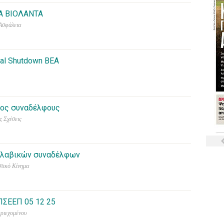
Α ΒΙΟΛΑΝΤΑ
 Ασφάλεια
al Shutdown ΒΕΑ
ρος συναδέλφους
ς Σχέσεις
γολαβικών συναδέλφων
στικό Κίνημα
ΠΣΕΕΠ 05 12 25
εριεχομένου