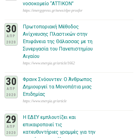
νοσοκομείο “ΑΤΤΙΚΟΝ”
https://energypress.gr/news/elpe-prosfor
30
Πρωτοποριακή Μέθοδος
Ανίχνευσης Πλαστικών στην
ΑΠΡ
Επιφάνεια της Θάλασσας με τη
2020
Συνεργασία του Πανεπιστημίου
Αιγαίου
https://www.energia.gr/article/1662
30
Φρανκ Σνόουντεν: Ο Άνθρωπος
Δημιουργεί τα Μονοπάτια μιας
ΑΠΡ
Επιδημίας
2020
https://www.energia.gr/article
29
Η ΕΔΕΥ εμπλουτίζει και
επικαιροποιεί τις
ΑΠΡ
κατευθυντήριες γραμμές για την
2020