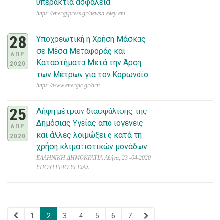
υπεράκτια ασφάλεια
https://energypress.gr/news/i-edey-em
28
Υποχρεωτική η Χρήση Μάσκας
σε Μέσα Μεταφοράς και
ΑΠΡ
Καταστήματα Μετά την Άρση
2020
των Μέτρων για τον Κορωνοϊό
https://www.energia.gr/arti
25
Λήψη μέτρων διασφάλισης της
Δημόσιας Υγείας από ιογενείς
ΑΠΡ
και άλλες λοιμώξει ς κατά τη
2020
χρήση κλιματιστικών μονάδων
ΕΛΛΗΝΙΚΗ ΔΗΜΟΚΡΑΤΙΑ Αθήνα, 23 -04-2020
ΥΠΟΥΡΓΕΙΟ ΥΓΕΙΑΣ
1
2
3
4
5
6
7