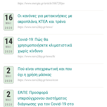
https://www.energia.gr/article/166720/po
16
Οι κανόνες για μετακινήσεις με
αεροπλάνα, ΚΤΕΛ και τρένα
ΜΑΙ
https://www.euro2day.gr/news/
2020
14
Covid-19: Πώς θα
χρησιμοποιήσετε κλιματιστικά
ΜΑΙ
χωρίς κίνδυνο
2020
https://www.euro2day.gr/news/hi
2
Πού είναι υποχρεωτική και που
όχι η χρήση μάσκας
ΜΑΙ
https://www.euro2day.gr/news/econ
2020
2
ΕΛΠΕ: Προσφορά
υπερσύγχρονου συστήματος
ΜΑΙ
διάγνωσης για τον Covid-19 στο
2020