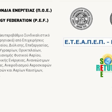
 Δευτεροβάθμιο Συνδικαλιστικό
ιρησιακά) από Επιχειρήσεις
ίου, Διύλισης, Επεξεργασίας,
 Υγραερίων, Ορυκτελαίων,
ιανομής Φυσικού Αερίου,
ρικής Ενέργειας, Ανανεώσιμων
ιας, Ανεφοδιασμού Αεροσκαφών
γρών και Αερίων Καυσίμων,
.