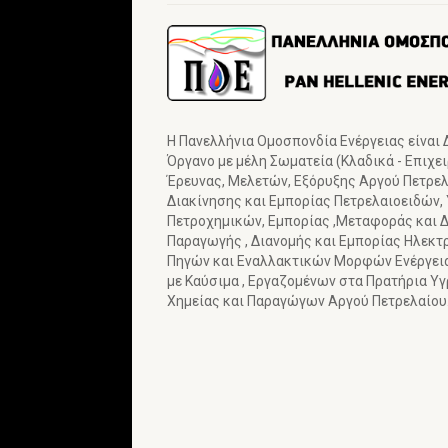
Η Πανελλήνια Ομοσπονδία Ενέργειας είναι
Όργανο με μέλη Σωματεία (Κλαδικά - Επιχε
Έρευνας, Μελετών, Εξόρυξης Αργού Πετρελα
Διακίνησης και Εμπορίας Πετρελαιοειδών,
Πετροχημικών, Εμπορίας ,Μεταφοράς και Δ
Παραγωγής , Διανομής και Εμπορίας Ηλεκτ
Πηγών και Εναλλακτικών Μορφών Ενέργε
με Καύσιμα , Εργαζομένων στα Πρατήρια Υ
Χημείας και Παραγώγων Αργού Πετρελαίου