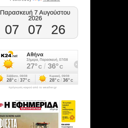
Παρασκευή 7 Αυγούστου
2026
07
:
07
:
27
πρόγνωση καιρού από το weather.gr