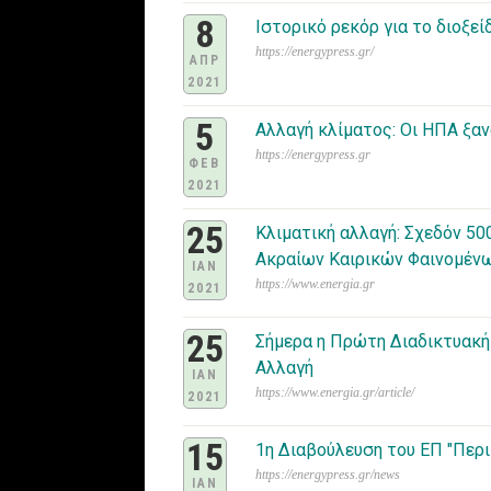
8
Ιστορικό ρεκόρ για το διοξε
https://energypress.gr/
ΑΠΡ
2021
5
Αλλαγή κλίματος: Οι ΗΠΑ ξα
https://energypress.gr
ΦΕΒ
2021
25
Κλιματική αλλαγή: Σχεδόν 5
Ακραίων Καιρικών Φαινομέν
IAN
https://www.energia.gr
2021
25
Σήμερα η Πρώτη Διαδικτυακή
Αλλαγή
IAN
https://www.energia.gr/article/
2021
15
1η Διαβούλευση του ΕΠ "Περι
https://energypress.gr/news
IAN