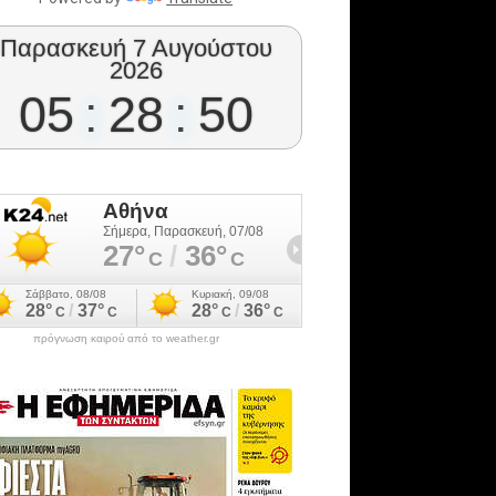
Παρασκευή 7 Αυγούστου
2026
05
:
28
:
51
πρόγνωση καιρού από το weather.gr