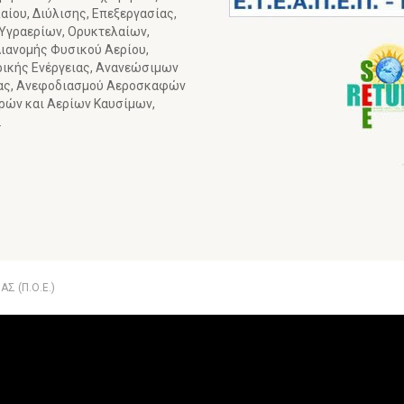
ίου, Διύλισης, Επεξεργασίας,
 Υγραερίων, Ορυκτελαίων,
ιανομής Φυσικού Αερίου,
ρικής Ενέργειας, Ανανεώσιμων
ιας, Ανεφοδιασμού Αεροσκαφών
γρών και Αερίων Καυσίμων,
.
Σ (Π.Ο.Ε.)