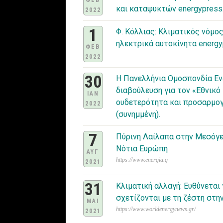
ΦΕΒ
και καταψυκτών energypress
2022
1
Φ. Κόλλιας: Κλιματικός νόμος
ηλεκτρικά αυτοκίνητα energy
ΦΕΒ
2022
30
Η Πανελλήνια Ομοσπονδία Εν
διαβούλευση για τον «Εθνικό
IAN
ουδετερότητα και προσαρμογ
2022
(συνημμένη).
7
Πύρινη Λαίλαπα στην Μεσόγε
Νότια Ευρώπη
ΑΥΓ
https://www.energia.g
2021
31
Κλιματική αλλαγή: Eυθύνεται
σχετίζονται με τη ζέστη στη
ΜΑΙ
https://www.worldenergynews.gr/
2021