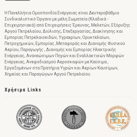
Η Πανελλήνια Ομοσπονδία Ενέργειας είναι Δευτεροβάθμιο
Συνδικαλιστικό Όργανο με μέλη Σωματεία (Κλαδικά -
Επιχειρησιακά) από Επιχειρήσεις Έρευνας, Μελετών, Εξόρυξης
Αργού Πετρελαίου, Διύλισης, Επεξεργασίας, Διακίνησης και
Εμπορίας Πετρελαιοειδών, Υγραερίων, Ορυκτελαίων,
Πετροχημικών, Εμπορίας ,Μεταφοράς και Διανομής Φυσικού
Αερίου, Παραγωγής , Διανομής και Εμπορίας Ηλεκτρικής
Ενέργειας, Ανανεώσιμων Πηγών και Εναλλακτικών Μορφών
Ενέργειας, Ανεφοδιασμού Αεροσκαφών με Καύσιμα ,
Εργαζομένων στα Πρατήρια Υγρών και Αερίων Καυσίμων,
Χημείας και Παραγώγων Αργού Πετρελαίου.
Χρήσιμα Links