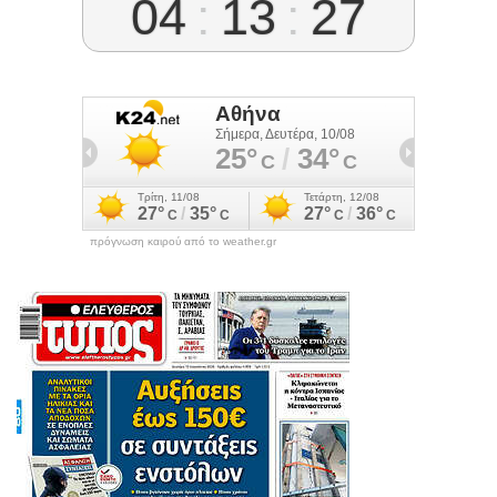
04
:
13
:
27
πρόγνωση καιρού από το weather.gr