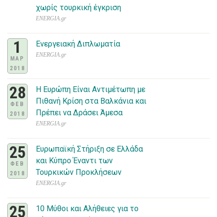
χωρίς τουρκική έγκριση
ENERGIA.gr
1
Ενεργειακή Διπλωματία
ENERGIA.gr
ΜΑΡ
2018
28
Η Ευρώπη Είναι Αντιμέτωπη με
Πιθανή Κρίση στα Βαλκάνια και
ΦΕΒ
Πρέπει να Δράσει Άμεσα
2018
ENERGIA.gr
25
Ευρωπαϊκή Στήριξη σε Ελλάδα
και Κύπρο Έναντι των
ΦΕΒ
Τουρκικών Προκλήσεων
2018
ENERGIA.gr
25
10 Μύθοι και Αλήθειες για το