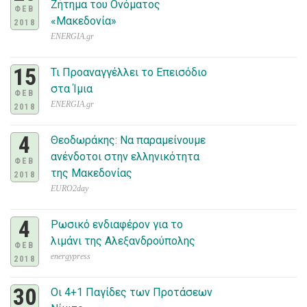
Ζήτημα του Ονόματος
ΦΕΒ
«Μακεδονία»
2018
ENERGIA.gr
15
Τι Προαναγγέλλει το Επεισόδιο
στα Ίμια
ΦΕΒ
ENERGIA.gr
2018
4
Θεοδωράκης: Να παραμείνουμε
ανένδοτοι στην ελληνικότητα
ΦΕΒ
της Μακεδονίας
2018
EURO2day
4
Ρωσικό ενδιαφέρον για το
λιμάνι της Αλεξανδρούπολης
ΦΕΒ
energypress
2018
30
Οι 4+1 Παγίδες των Προτάσεων