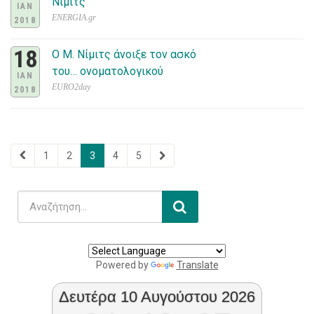
Νίμιτς
IAN
ENERGIA.gr
2018
18
Ο Μ. Νίμιτς άνοιξε τον ασκό
του… ονοματολογικού
IAN
EURO2day
2018
1
2
3
4
5
Powered by
Translate
Δευτέρα 10 Αυγούστου 2026