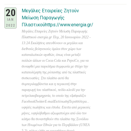
20
Μεγάλες Εταιρείες Ζητούν
Μείωση Παραγωγής
IAN
Πλαστικούhttps://www.energia.gr/
2022
Μεγάλες Εταιρείες Ζητούν Μείωση Παραγωγής
Πλαστικού energia.gr Πεμ, 20 Ιανουαρίου 2022 -
13:24 Εκκλήσεις απευθύνουν οι μεγάλοι και
διεθνούς βεληνεκούς όμιλοι στον χώρο των
καταναλωτικών αγαθών, όπως είναι μεταξύ
πολλών άλλων οι Coca-Cola και PepsiCo, για να
συναφθεί μια παγκόσμια συμφωνία με στόχο την
καταπολέμηση της ρύπανσης από τις πλαστικές
συσκευασίες. Στο πλαίσιο αυτό θα
συμπεριλαμβάνεται και η περικοπή στην
παραγωγή του πλαστικού, πεδίο-κλειδί για την
πετρελαιοβιομηχανία, το οποίο της εξασφαλίζει
FacebookTwitterE-mailΕκτύπωσηΠερισσότερα...
υψηλές πωλήσεις και έσοδα. Επειτα από μερικούς
μήνες, υψηλόβαθμοι αξιωματούχοι από όλο τον
κόσμο θα συναντηθούν στο πλαίσιο της Συνόδου
των Ηνωμένων Εθνών για το Περιβάλλον (UNEA
5.2), ούτως ώστε να εκκινήσουν σειρά