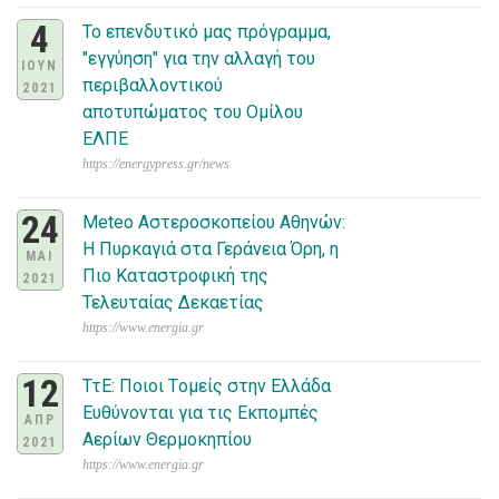
4
Το επενδυτικό μας πρόγραμμα,
"εγγύηση" για την αλλαγή του
ΙΟΥΝ
περιβαλλοντικού
2021
αποτυπώματος του Ομίλου
ΕΛΠΕ
https://energypress.gr/news
24
Μeteo Αστεροσκοπείου Αθηνών:
Η Πυρκαγιά στα Γεράνεια Όρη, η
ΜΑΙ
Πιο Καταστροφική της
2021
Τελευταίας Δεκαετίας
https://www.energia.gr
12
ΤτΕ: Ποιοι Tομείς στην Ελλάδα
Eυθύνονται για τις Eκπομπές
ΑΠΡ
Aερίων Θερμοκηπίου
2021
https://www.energia.gr