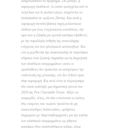
αντιμετωπίσουν το πρόβλημα. Στο μεταξύ, η
παραγωγή πλαστικού, το οποίο προέρχεται από το
πετρέλαιο και το φυσικό αέριο, αναμένεται να
διπλασιαστεί σε ορίζοντα 20ετίας. Και αυτή η
παραγωγή συνιστά βασική πηγή μελλοντικών
εσόδων για τους ενεργειακούς κολοσσούς, την
ώρα που η ζήτηση για ορυκτά καύσιμα εξασθενεί,
με την παράλληλη άνθηση της ανανεώσιμης
ενέργειας και των ηλεκτρικών αυτοκινήτων. Και
ενώ η μεγέθυνση της ανακύκλωσης σε παγκόσμια
κλίμακα είναι ζωτικής σημασίας για τη διαχείριση
των πλαστικών απορριμμάτων, αυτές οι
προσπάθειες δεν πρόκειται να αποτρέψουν την
επιδείνωση της ρύπανσης, εάν δεν τεθούν όρια
στην παραγωγή. Και αυτό είναι το συμπέρασμα
στο οποίο κατέληξε μια σημαντική έρευνα του
2020 της Pew Charitable Trusts. Αξίζει να
αναφερθεί, τέλος, ότι όσο εντείνονται οι πιέσεις
στις εταιρείες που πωλούν προϊόντα σε μη
ανακυκλώσιμες συσκευασίες, ορισμένες
συμμαχούν με τσιμεντοβιομηχανίες για την καύση
των πλαστικών απορριμμάτων ως φθηνού
καυσίμου στον αναπτυσσόμενο κόσμο, όπως