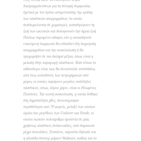
διαπραγματεύσεων για τη σύναψη συμφωνίας
σχετικά με τον τρόπο αντιμετώπισης της κρίσης
των πλαστικών απορριμμάτων, τα οποία
συσσωρεύονται σε χωματερές, καταστρέφουν τη
ζωή των ωκεανών και δολοφονούν την άγρια ζωή.
Πάντως παραμένει ασαφές εάν η οποιαδήποτε
επικείμενη συμφωνία θα εστιαστεί στη διαχείριση
απορριμμάτων και την ανακύκλωση ή θα
προχωρήσει σε πιο σκληρά μέτρα, όπως είναι η
μείωση στην παραγωγή πλαστικού. Κάτι τέτοιο το
πιθανότερο είναι πως θα συναντούσε αντιστάσεις
από τους κολοσσούς των πετροχημικών από
χώρες οι οποίες παράγουν μεγάλες ποσότητες
πλαστικού, όπως, λόγου χάριν, είναι οι Ηνωμένες
Πολιτείες. Την κοινή ανακοίνωση, η οποία δόθηκε
στη δημοσιότητα χθες, συνυπέγραψαν
περισσότεροι από 70 φορείς, μεταξύ των οποίων
όμιλοι του μεγέθους των Unilever και Nestle, οι
οποίοι πωλούν πολυάριθμα προϊόντα σε μίας
χρήσεως πλαστικές συσκευασίες, από σαμπουάν
μέχρι σοκολάτες. Επιπλέον, παρούσα δήλωσε και
η αλυσίδα σούπερ μάρκετ Walmart, καθώς και το