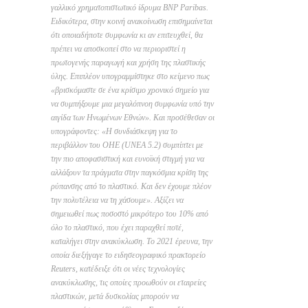
γαλλικό χρηματοπιστωτικό ίδρυμα BNP Paribas.
Ειδικότερα, στην κοινή ανακοίνωση επισημαίνεται
ότι οποιαδήποτε συμφωνία κι αν επιτευχθεί, θα
πρέπει να αποσκοπεί στο να περιοριστεί η
πρωτογενής παραγωγή και χρήση της πλαστικής
ύλης. Επιπλέον υπογραμμίστηκε στο κείμενο πως
«βρισκόμαστε σε ένα κρίσιμο χρονικό σημείο για
να συμπήξουμε μια μεγαλόπνοη συμφωνία υπό την
αιγίδα των Ηνωμένων Εθνών». Και προσέθεσαν οι
υπογράφοντες: «Η συνδιάσκεψη για το
περιβάλλον του ΟΗΕ (UNEA 5.2) συμπίπτει με
την πιο αποφασιστική και ευνοϊκή στιγμή για να
αλλάξουν τα πράγματα στην παγκόσμια κρίση της
ρύπανσης από το πλαστικό. Και δεν έχουμε πλέον
την πολυτέλεια να τη χάσουμε». Αξίζει να
σημειωθεί πως ποσοστό μικρότερο του 10% από
όλο το πλαστικό, που έχει παραχθεί ποτέ,
καταλήγει στην ανακύκλωση. Το 2021 έρευνα, την
οποία διεξήγαγε το ειδησεογραφικό πρακτορείο
Reuters, κατέδειξε ότι οι νέες τεχνολογίες
ανακύκλωσης, τις οποίες προωθούν οι εταιρείες
πλαστικών, μετά δυσκολίας μπορούν να