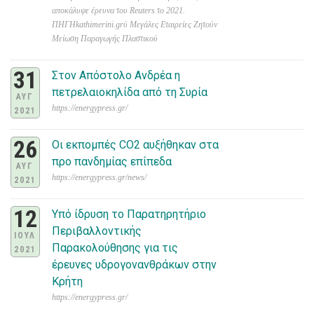
αποκάλυψε έρευνα του Reuters το 2021.
ΠΗΓΗkathimerini.grύ Μεγάλες Εταιρείες Ζητούν
Μείωση Παραγωγής Πλαστικού
31
Στον Απόστολο Ανδρέα η
πετρελαιοκηλίδα από τη Συρία
ΑΥΓ
https://energypress.gr/
2021
26
Οι εκπομπές CO2 αυξήθηκαν στα
προ πανδημίας επίπεδα
ΑΥΓ
https://energypress.gr/news/
2021
12
Υπό ίδρυση το Παρατηρητήριο
Περιβαλλοντικής
ΙΟΥΛ
Παρακολούθησης για τις
2021
έρευνες υδρογονανθράκων στην
Κρήτη
https://energypress.gr/