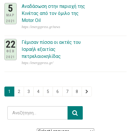
5
Αναδάσωση στην περιοχή της
Κινέτας από τον όμιλο της
ΜΑΡ
Motor Oil
2021
https://energypress.gr/news
22
Γέμισαν πίσσα οι ακτές του
Ισραήλ εξαιτίας
ΦΕΒ
πετρελαιοκηλίδας
2021
https://energypress.gr/
1
2
3
4
5
6
7
8