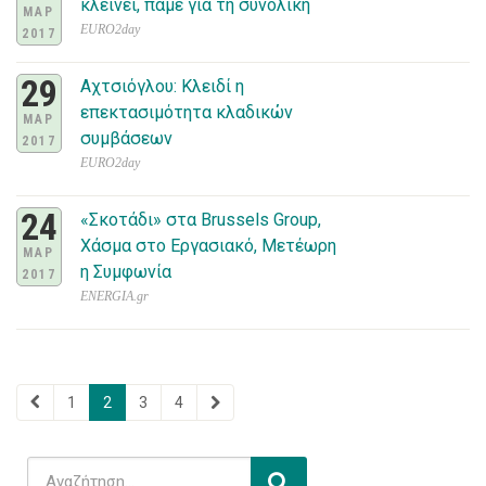
κλείνει, πάμε για τη συνολική
ΜΑΡ
EURO2day
2017
29
Αχτσιόγλου: Κλειδί η
επεκτασιμότητα κλαδικών
ΜΑΡ
συμβάσεων
2017
EURO2day
24
«Σκοτάδι» στα Brussels Group,
Χάσμα στο Εργασιακό, Μετέωρη
ΜΑΡ
η Συμφωνία
2017
ENERGIA.gr
1
2
3
4