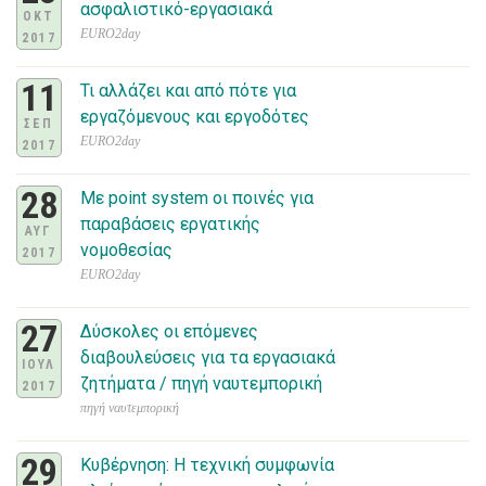
ασφαλιστικό-εργασιακά
ΟΚΤ
EURO2day
2017
11
Τι αλλάζει και από πότε για
εργαζόμενους και εργοδότες
ΣΕΠ
EURO2day
2017
28
Με point system οι ποινές για
παραβάσεις εργατικής
ΑΥΓ
νομοθεσίας
2017
EURO2day
27
Δύσκολες οι επόμενες
διαβουλεύσεις για τα εργασιακά
ΙΟΥΛ
ζητήματα / πηγή ναυτεμπορική
2017
πηγή ναυτεμπορική
29
Κυβέρνηση: Η τεχνική συμφωνία