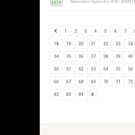
Ανακοινώσεις Ομοσπονδίας ΠΟΕ | ΑΠΕΡ
2019
1
2
3
4
5
6
7
18
19
20
21
22
23
24
34
35
36
37
38
39
40
50
51
52
53
54
55
56
66
67
68
69
70
71
72
82
83
84