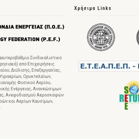
Χρήσιμα Links
 Δευτεροβάθμιο Συνδικαλιστικό
ιρησιακά) από Επιχειρήσεις
ίου, Διύλισης, Επεξεργασίας,
 Υγραερίων, Ορυκτελαίων,
ιανομής Φυσικού Αερίου,
ρικής Ενέργειας, Ανανεώσιμων
ιας, Ανεφοδιασμού Αεροσκαφών
γρών και Αερίων Καυσίμων,
.