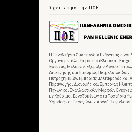
Σχετικά με την ΠΟΕ
Η Πανελλήνια Ομοσπονδία Ενέργειας είναι
Όργανο με μέλη Σωματεία (Κλαδικά - Επιχε
Έρευνας, Μελετών, Εξόρυξης Αργού Πετρελα
Διακίνησης και Εμπορίας Πετρελαιοειδών,
Πετροχημικών, Εμπορίας ,Μεταφοράς και Δ
Παραγωγής , Διανομής και Εμπορίας Ηλεκτ
Πηγών και Εναλλακτικών Μορφών Ενέργε
με Καύσιμα , Εργαζομένων στα Πρατήρια Υ
Χημείας και Παραγώγων Αργού Πετρελαίου