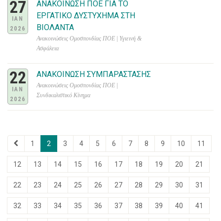
27
ΑΝΑΚΟΙΝΩΣΗ ΠΟΕ ΓΙΑ ΤΟ
ΕΡΓΑΤΙΚΟ ΔΥΣΤΥΧΗΜΑ ΣΤΗ
IAN
ΒΙΟΛΑΝΤΑ
2026
Ανακοινώσεις Ομοσπονδίας ΠΟΕ | Υγιεινή &
Ασφάλεια
22
ΑΝΑΚΟΙΝΩΣΗ ΣΥΜΠΑΡΑΣΤΑΣΗΣ
Ανακοινώσεις Ομοσπονδίας ΠΟΕ |
IAN
Συνδικαλιστικό Κίνημα
2026
1
2
3
4
5
6
7
8
9
10
11
12
13
14
15
16
17
18
19
20
21
22
23
24
25
26
27
28
29
30
31
32
33
34
35
36
37
38
39
40
41