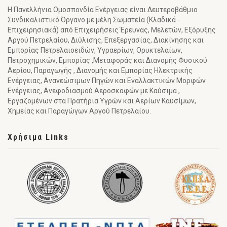
Η Πανελλήνια Ομοσπονδία Ενέργειας είναι Δευτεροβάθμιο
Συνδικαλιστικό Όργανο με μέλη Σωματεία (Κλαδικά -
Επιχειρησιακά) από Επιχειρήσεις Έρευνας, Μελετών, Εξόρυξης
Αργού Πετρελαίου, Διύλισης, Επεξεργασίας, Διακίνησης και
Εμπορίας Πετρελαιοειδών, Υγραερίων, Ορυκτελαίων,
Πετροχημικών, Εμπορίας ,Μεταφοράς και Διανομής Φυσικού
Αερίου, Παραγωγής , Διανομής και Εμπορίας Ηλεκτρικής
Ενέργειας, Ανανεώσιμων Πηγών και Εναλλακτικών Μορφών
Ενέργειας, Ανεφοδιασμού Αεροσκαφών με Καύσιμα ,
Εργαζομένων στα Πρατήρια Υγρών και Αερίων Καυσίμων,
Χημείας και Παραγώγων Αργού Πετρελαίου.
Χρήσιμα Links