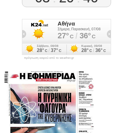
πρόγνωση καιρού από το weather.gr