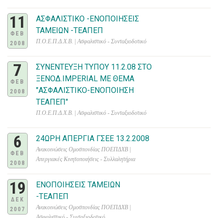
11
ΑΣΦΑΛΙΣΤΙΚΟ -ΕΝΟΠΟΙΗΣΕΙΣ
ΤΑΜΕΙΩΝ -ΤΕΑΠΕΠ
ΦΕΒ
Π.Ο.Ε.Π.Δ.Χ.Β. | Ασφαλιστικό - Συνταξιοδοτικό
2008
7
ΣΥΝΕΝΤΕΥΞΗ ΤΥΠΟΥ 11.2.08 ΣΤΟ
ΞΕΝΟΔ.IMPERIAL ME ΘΕΜΑ
ΦΕΒ
"ΑΣΦΑΛΙΣΤΙΚΟ-ΕΝΟΠΟΙΗΣΗ
2008
ΤΕΑΠΕΠ"
Π.Ο.Ε.Π.Δ.Χ.Β. | Ασφαλιστικό - Συνταξιοδοτικό
6
24ΩΡΗ ΑΠΕΡΓΙΑ ΓΣΕΕ 13.2.2008
Ανακοινώσεις Ομοσπονδίας ΠΟΕΠΔΧΒ |
ΦΕΒ
Απεργιακές Κινητοποιήσεις - Συλλαλητήρια
2008
19
ΕΝΟΠΟΙΗΣΕΙΣ ΤΑΜΕΙΩΝ
-ΤΕΑΠΕΠ
ΔΕΚ
Ανακοινώσεις Ομοσπονδίας ΠΟΕΠΔΧΒ |
2007
Ασφαλιστικό - Συνταξιοδοτικό