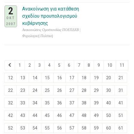
2
Ανακοίνωση για κατάθεση
σχεδίου προυπολογισμού
ΟΚΤ
κυβέρνησης
2007
Ανακοινώσεις Ομοσπονδίας ΠΟΕΠΔΧΒ |
Φορολογική Πολιτική
1
2
3
4
5
6
7
8
9
10
11
12
13
14
15
16
17
18
19
20
21
22
23
24
25
26
27
28
29
30
31
32
33
34
35
36
37
38
39
40
41
42
43
44
45
46
47
48
49
50
51
52
53
54
55
56
57
58
59
60
61