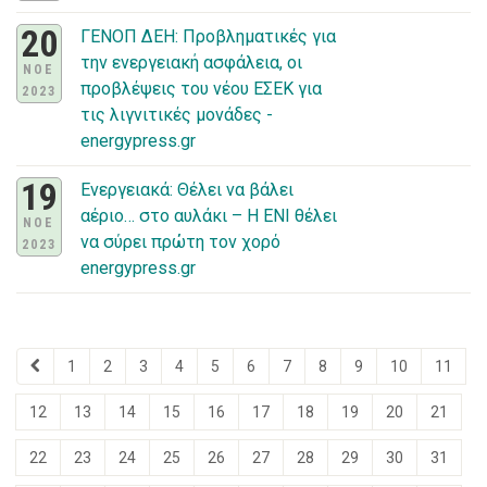
20
ΓΕΝΟΠ ΔΕΗ: Προβληματικές για
την ενεργειακή ασφάλεια, οι
ΝΟΕ
προβλέψεις του νέου ΕΣΕΚ για
2023
τις λιγνιτικές μονάδες -
energypress.gr
19
Ενεργειακά: Θέλει να βάλει
αέριο… στο αυλάκι – Η ΕΝΙ θέλει
ΝΟΕ
να σύρει πρώτη τον χορό
2023
energypress.gr
1
2
3
4
5
6
7
8
9
10
11
12
13
14
15
16
17
18
19
20
21
22
23
24
25
26
27
28
29
30
31