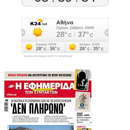
πρόγνωση καιρού από το weather.gr