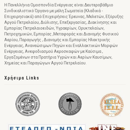
Η Πανελλήνια Ομοσπονδία Ενέργειας είναι Δευτεροβάθμιο
Συνδικαλιστικό Όργανο με μέλη Σωματεία (Κλαδικά -
Επιχειρησιακά) από Επιχειρήσεις Έρευνας, Μελετών, Εξόρυξης
Αργού Πετρελαίου, Διύλισης, Επεξεργασίας, Διακίνησης και
Εμπορίας Πετρελαιοειδών, Υγραερίων, Ορυκτελαίων,
Πετροχημικών, Εμπορίας ,Μεταφοράς και Διανομής Φυσικού
Αερίου, Παραγωγής , Διανομής και Εμπορίας Ηλεκτρικής
Ενέργειας, Ανανεώσιμων Πηγών και Εναλλακτικών Μορφών
Ενέργειας, Ανεφοδιασμού Αεροσκαφών με Καύσιμα ,
Εργαζομένων στα Πρατήρια Υγρών και Αερίων Καυσίμων,
Χημείας και Παραγώγων Αργού Πετρελαίου.
Χρήσιμα Links