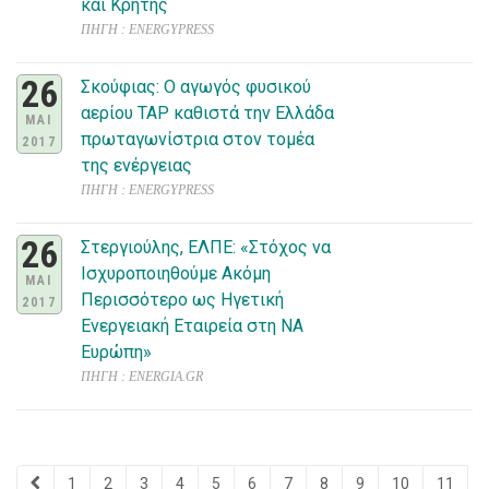
και Κρήτης
ΠΗΓΗ : ENERGYPRESS
26
Σκούφιας: Ο αγωγός φυσικού
αερίου ΤΑΡ καθιστά την Ελλάδα
ΜΑΙ
πρωταγωνίστρια στον τομέα
2017
της ενέργειας
ΠΗΓΗ : ENERGYPRESS
26
Στεργιούλης, ΕΛΠΕ: «Στόχος να
Ισχυροποιηθούμε Ακόμη
ΜΑΙ
Περισσότερο ως Ηγετική
2017
Ενεργειακή Εταιρεία στη ΝΑ
Ευρώπη»
ΠΗΓΗ : ENERGIA.GR
1
2
3
4
5
6
7
8
9
10
11