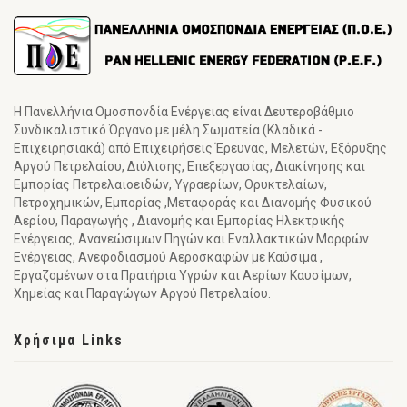
Η Πανελλήνια Ομοσπονδία Ενέργειας είναι Δευτεροβάθμιο
Συνδικαλιστικό Όργανο με μέλη Σωματεία (Κλαδικά -
Επιχειρησιακά) από Επιχειρήσεις Έρευνας, Μελετών, Εξόρυξης
Αργού Πετρελαίου, Διύλισης, Επεξεργασίας, Διακίνησης και
Εμπορίας Πετρελαιοειδών, Υγραερίων, Ορυκτελαίων,
Πετροχημικών, Εμπορίας ,Μεταφοράς και Διανομής Φυσικού
Αερίου, Παραγωγής , Διανομής και Εμπορίας Ηλεκτρικής
Ενέργειας, Ανανεώσιμων Πηγών και Εναλλακτικών Μορφών
Ενέργειας, Ανεφοδιασμού Αεροσκαφών με Καύσιμα ,
Εργαζομένων στα Πρατήρια Υγρών και Αερίων Καυσίμων,
Χημείας και Παραγώγων Αργού Πετρελαίου.
Χρήσιμα Links