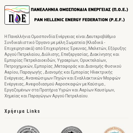
Η Πανελλήνια Ομοσπονδία Ενέργειας είναι Δευτεροβάθμιο
Συνδικαλιστικό Όργανο με μέλη Σωματεία (Κλαδικά -
Επιχειρησιακά) από Επιχειρήσεις Έρευνας, Μελετών, Εξόρυξης
Αργού Πετρελαίου, Διύλισης, Επεξεργασίας, Διακίνησης και
Εμπορίας Πετρελαιοειδών, Υγραερίων, Ορυκτελαίων,
Πετροχημικών, Εμπορίας ,Μεταφοράς και Διανομής Φυσικού
Αερίου, Παραγωγής , Διανομής και Εμπορίας Ηλεκτρικής
Ενέργειας, Ανανεώσιμων Πηγών και Εναλλακτικών Μορφών
Ενέργειας, Ανεφοδιασμού Αεροσκαφών με Καύσιμα ,
Εργαζομένων στα Πρατήρια Υγρών και Αερίων Καυσίμων,
Χημείας και Παραγώγων Αργού Πετρελαίου.
Χρήσιμα Links