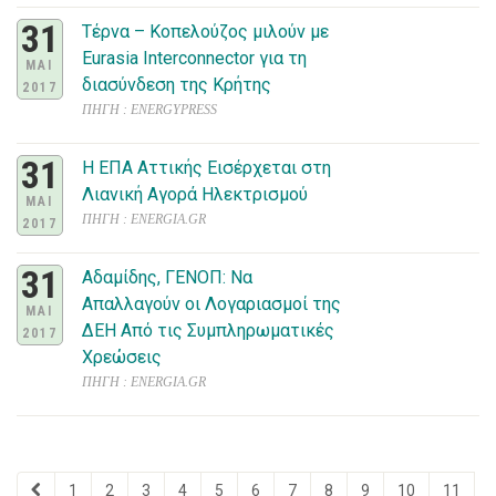
31
Τέρνα – Κοπελούζος μιλούν με
Eurasia Interconnector για τη
ΜΑΙ
διασύνδεση της Κρήτης
2017
ΠΗΓΗ : ENERGYPRESS
31
Η ΕΠΑ Αττικής Εισέρχεται στη
Λιανική Αγορά Ηλεκτρισμού
ΜΑΙ
ΠΗΓΗ : ENERGIA.GR
2017
31
Αδαμίδης, ΓΕΝΟΠ: Να
Απαλλαγούν οι Λογαριασμοί της
ΜΑΙ
ΔΕΗ Από τις Συμπληρωματικές
2017
Χρεώσεις
ΠΗΓΗ : ENERGIA.GR
1
2
3
4
5
6
7
8
9
10
11