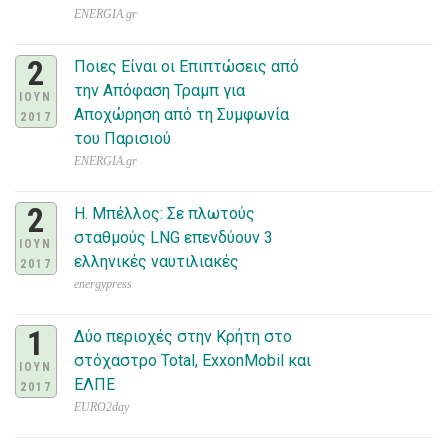
ENERGIA.gr
2
Ποιες Είναι οι Επιπτώσεις από
την Απόφαση Τραμπ για
ΙΟΥΝ
Αποχώρηση από τη Συμφωνία
2017
του Παρισιού
ENERGIA.gr
2
Η. Μπέλλος: Σε πλωτούς
σταθμούς LNG επενδύουν 3
ΙΟΥΝ
ελληνικές ναυτιλιακές
2017
energypress
1
Δύο περιοχές στην Κρήτη στο
στόχαστρο Total, ExxonMobil και
ΙΟΥΝ
ΕΛΠΕ
2017
EURO2day