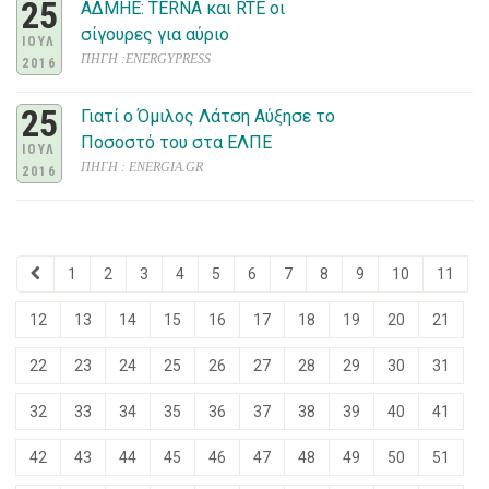
25
ΑΔΜΗΕ: TERNA και RTE οι
σίγουρες για αύριο
ΙΟΥΛ
ΠΗΓΗ :ENERGYPRESS
2016
25
Γιατί ο Όμιλος Λάτση Αύξησε το
Ποσοστό του στα ΕΛΠΕ
ΙΟΥΛ
ΠΗΓΗ : ENERGIA.GR
2016
1
2
3
4
5
6
7
8
9
10
11
12
13
14
15
16
17
18
19
20
21
22
23
24
25
26
27
28
29
30
31
32
33
34
35
36
37
38
39
40
41
42
43
44
45
46
47
48
49
50
51