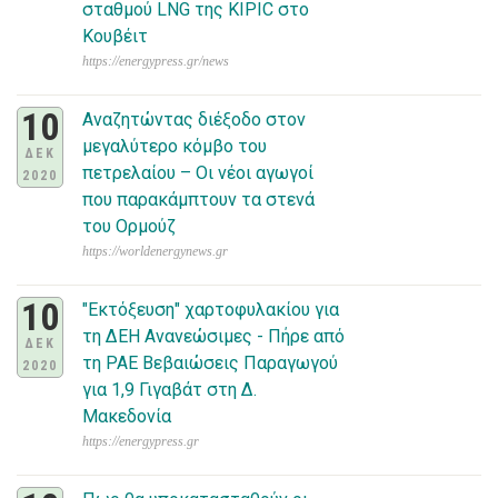
σταθμού LNG της KIPIC στο
Κουβέιτ
https://energypress.gr/news
10
Αναζητώντας διέξοδο στον
μεγαλύτερο κόμβο του
ΔΕΚ
πετρελαίου – Οι νέοι αγωγοί
2020
που παρακάμπτουν τα στενά
του Ορμούζ
https://worldenergynews.gr
10
"Εκτόξευση" χαρτοφυλακίου για
τη ΔΕΗ Ανανεώσιμες - Πήρε από
ΔΕΚ
τη ΡΑΕ Βεβαιώσεις Παραγωγού
2020
για 1,9 Γιγαβάτ στη Δ.
Μακεδονία
https://energypress.gr