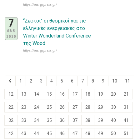
https://energypress.gr/
7
“Ζεστοί” οι θεσμικοί για τις
ελληνικές ενεργειακές στο
ΔΕΚ
Winter Wonderland Conference
2020
της Wood
https://energypress.gr/
1
2
3
4
5
6
7
8
9
10
11
12
13
14
15
16
17
18
19
20
21
22
23
24
25
26
27
28
29
30
31
32
33
34
35
36
37
38
39
40
41
42
43
44
45
46
47
48
49
50
51