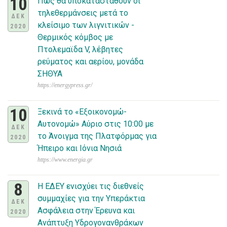
10
Πως θα υποκατασταθούν οι
τηλεθερμάνσεις μετά το
ΔΕΚ
κλείσιμο των λιγνιτικών -
2020
Θερμικός κόμβος με
Πτολεμαϊδα V, λέβητες
ρεύματος και αερίου, μονάδα
ΣΗΘΥΑ
https://energypress.gr/
10
Ξεκινά το «Εξοικονομώ-
Αυτονομώ» Αύριο στις 10:00 με
ΔΕΚ
το Άνοιγμα της Πλατφόρμας για
2020
Ήπειρο και Ιόνια Νησιά
https://www.energia.gr
8
Η ΕΔΕΥ ενισχύει τις διεθνείς
συμμαχίες για την Υπεράκτια
ΔΕΚ
Ασφάλεια στην Έρευνα και
2020
Ανάπτυξη Υδρογονανθράκων