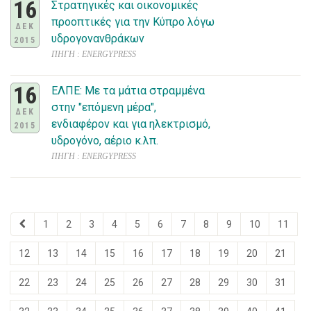
16
Στρατηγικές και οικονομικές
προοπτικές για την Κύπρο λόγω
ΔΕΚ
υδρογονανθράκων
2015
ΠΗΓΗ : ENERGYPRESS
16
ΕΛΠΕ: Με τα μάτια στραμμένα
στην "επόμενη μέρα",
ΔΕΚ
ενδιαφέρον και για ηλεκτρισμό,
2015
υδρογόνο, αέριο κ.λπ.
ΠΗΓΗ : ENERGYPRESS
1
2
3
4
5
6
7
8
9
10
11
12
13
14
15
16
17
18
19
20
21
22
23
24
25
26
27
28
29
30
31