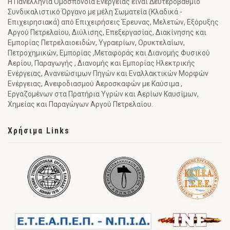
Η Πανελλήνια Ομοσπονδία Ενέργειας είναι Δευτεροβάθμιο
Συνδικαλιστικό Όργανο με μέλη Σωματεία (Κλαδικά -
Επιχειρησιακά) από Επιχειρήσεις Έρευνας, Μελετών, Εξόρυξης
Αργού Πετρελαίου, Διύλισης, Επεξεργασίας, Διακίνησης και
Εμπορίας Πετρελαιοειδών, Υγραερίων, Ορυκτελαίων,
Πετροχημικών, Εμπορίας ,Μεταφοράς και Διανομής Φυσικού
Αερίου, Παραγωγής , Διανομής και Εμπορίας Ηλεκτρικής
Ενέργειας, Ανανεώσιμων Πηγών και Εναλλακτικών Μορφών
Ενέργειας, Ανεφοδιασμού Αεροσκαφών με Καύσιμα ,
Εργαζομένων στα Πρατήρια Υγρών και Αερίων Καυσίμων,
Χημείας και Παραγώγων Αργού Πετρελαίου.
Χρήσιμα Links