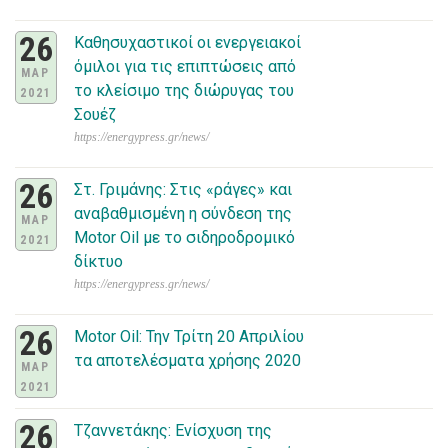
26
Καθησυχαστικοί οι ενεργειακοί
όμιλοι για τις επιπτώσεις από
ΜΑΡ
το κλείσιμο της διώρυγας του
2021
Σουέζ
https://energypress.gr/news/
26
Στ. Γριμάνης: Στις «ράγες» και
αναβαθμισμένη η σύνδεση της
ΜΑΡ
Motor Oil με το σιδηροδρομικό
2021
δίκτυο
https://energypress.gr/news/
26
Motor Oil: Την Τρίτη 20 Απριλίου
τα αποτελέσματα χρήσης 2020
ΜΑΡ
2021
26
Τζαννετάκης: Ενίσχυση της