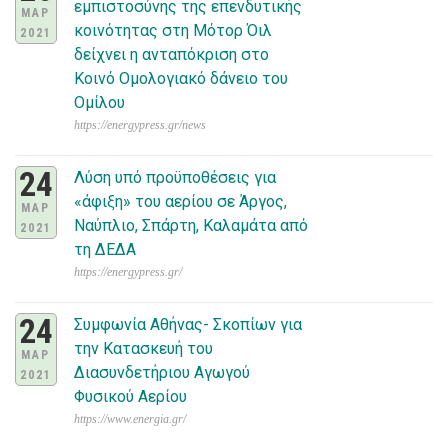
εμπιστοσύνης της επενδυτικής
ΜΑΡ
κοινότητας στη Μότορ Όιλ
2021
δείχνει η ανταπόκριση στο
Κοινό Ομολογιακό δάνειο του
Ομίλου
https://energypress.gr/news
24
Λύση υπό προϋποθέσεις για
«άφιξη» του αερίου σε Άργος,
ΜΑΡ
Ναύπλιο, Σπάρτη, Καλαμάτα από
2021
τη ΔΕΔΑ
https://energypress.gr/
24
Συμφωνία Αθήνας- Σκοπίων για
την Κατασκευή του
ΜΑΡ
Διασυνδετήριου Αγωγού
2021
Φυσικού Αερίου
https://www.energia.gr/