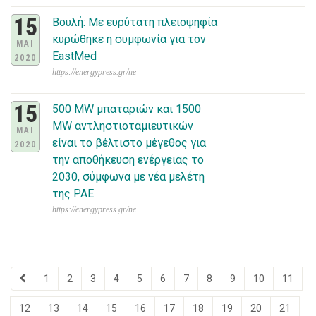
15
Βουλή: Με ευρύτατη πλειοψηφία
κυρώθηκε η συμφωνία για τον
ΜΑΙ
EastMed
2020
https://energypress.gr/ne
15
500 MW μπαταριών και 1500
MW αντληστιοταμιευτικών
ΜΑΙ
είναι το βέλτιστο μέγεθος για
2020
την αποθήκευση ενέργειας το
2030, σύμφωνα με νέα μελέτη
της ΡΑΕ
https://energypress.gr/ne
1
2
3
4
5
6
7
8
9
10
11
12
13
14
15
16
17
18
19
20
21