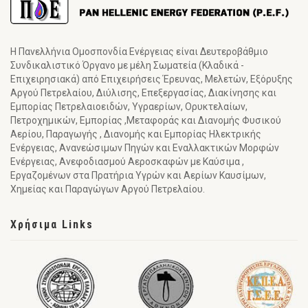
Η Πανελλήνια Ομοσπονδία Ενέργειας είναι Δευτεροβάθμιο
Συνδικαλιστικό Όργανο με μέλη Σωματεία (Κλαδικά -
Επιχειρησιακά) από Επιχειρήσεις Έρευνας, Μελετών, Εξόρυξης
Αργού Πετρελαίου, Διύλισης, Επεξεργασίας, Διακίνησης και
Εμπορίας Πετρελαιοειδών, Υγραερίων, Ορυκτελαίων,
Πετροχημικών, Εμπορίας ,Μεταφοράς και Διανομής Φυσικού
Αερίου, Παραγωγής , Διανομής και Εμπορίας Ηλεκτρικής
Ενέργειας, Ανανεώσιμων Πηγών και Εναλλακτικών Μορφών
Ενέργειας, Ανεφοδιασμού Αεροσκαφών με Καύσιμα ,
Εργαζομένων στα Πρατήρια Υγρών και Αερίων Καυσίμων,
Χημείας και Παραγώγων Αργού Πετρελαίου.
Χρήσιμα Links