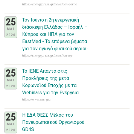
https://energypress.gr/news/den-perno
25
Τον Ιούνιο η 2η ενεργειακή
διάσκεψη Ελλάδας – Ισραήλ –
ΜΑΙ
Κύπρου και ΗΠΑ για τον
2020
EastMed - Τα επόμενα βήματα
για τον αγωγό φυσικού αερίου
https://energypress.gr/news/ton-ioy
25
To ΙΕΝΕ Απαντά στις
Προκλήσεις της μετά
ΜΑΙ
Κορωνοϊού Εποχής με τα
2020
Webinars για την Ενέργεια
https://www.energia.
25
Η ΕΔΑ ΘΕΣΣ Μέλος του
Πανευρωπαϊκού Οργανισμού
ΜΑΙ
GD4S
2020