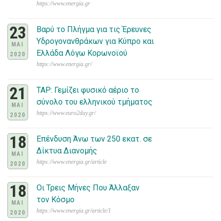
https://www.energia.gr
23
Βαρύ το Πλήγμα για τις Έρευνες
Υδρογονανθράκων για Κύπρο και
ΜΑΙ
Ελλάδα Λόγω Κορωνοϊού
2020
https://www.energia.gr/
21
TAP: Γεμίζει φυσικό αέριο το
σύνολο του ελληνικού τμήματος
ΜΑΙ
https://www.euro2day.gr/
2020
18
Επένδυση Άνω των 250 εκατ. σε
Δίκτυα Διανομής
ΜΑΙ
https://www.energia.gr/article
2020
18
Οι Τρεις Μήνες Που Άλλαξαν
τον Κόσμο
ΜΑΙ
https://www.energia.gr/article/1
2020