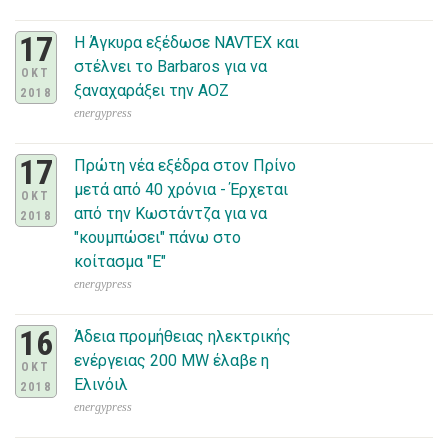
17
Η Άγκυρα εξέδωσε NAVTEX και
στέλνει το Barbaros για να
ΟΚΤ
ξαναχαράξει την ΑΟΖ
2018
energypress
17
Πρώτη νέα εξέδρα στον Πρίνο
μετά από 40 χρόνια - Έρχεται
ΟΚΤ
από την Κωστάντζα για να
2018
"κουμπώσει" πάνω στο
κοίτασμα "Ε"
energypress
16
Άδεια προμήθειας ηλεκτρικής
ενέργειας 200 MW έλαβε η
ΟΚΤ
Ελινόιλ
2018
energypress