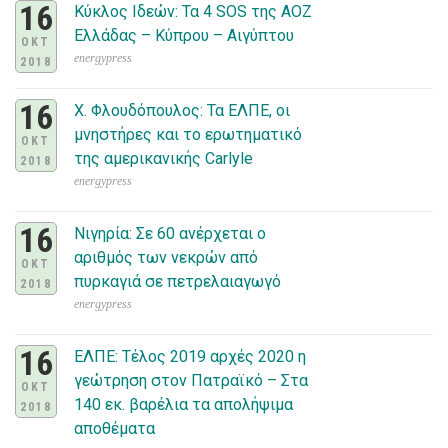
16
Κύκλος Ιδεών: Τα 4 SOS της ΑΟΖ
Ελλάδας – Κύπρου – Αιγύπτου
ΟΚΤ
energypress
2018
16
Χ. Φλουδόπουλος: Τα ΕΛΠΕ, οι
μνηστήρες και το ερωτηματικό
ΟΚΤ
της αμερικανικής Carlyle
2018
energypress
16
Νιγηρία: Σε 60 ανέρχεται ο
αριθμός των νεκρών από
ΟΚΤ
πυρκαγιά σε πετρελαιαγωγό
2018
energypress
16
ΕΛΠΕ: Τέλος 2019 αρχές 2020 η
γεώτρηση στον Πατραϊκό – Στα
ΟΚΤ
140 εκ. βαρέλια τα απολήψιμα
2018
αποθέματα