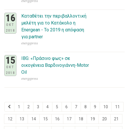
energypress
16
Καταθέτει την περιβαλλοντική
μελέτη για το Κατάκολο η
ΟΚΤ
Energean - Το 2019 η απόφαση
2018
για partner
energypress
15
IBG: «Πράσινο φως» σε
οικογένεια Βαρδινογιάννη-Motor
ΟΚΤ
Oil
2018
energypress
1
2
3
4
5
6
7
8
9
10
11
12
13
14
15
16
17
18
19
20
21