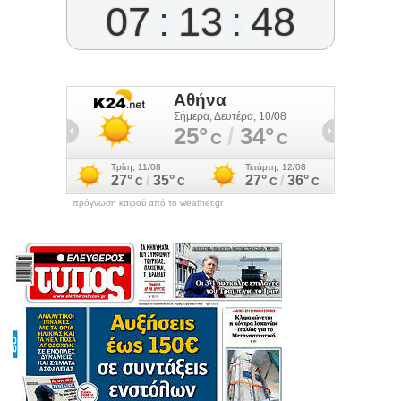
07
:
13
:
49
πρόγνωση καιρού από το weather.gr