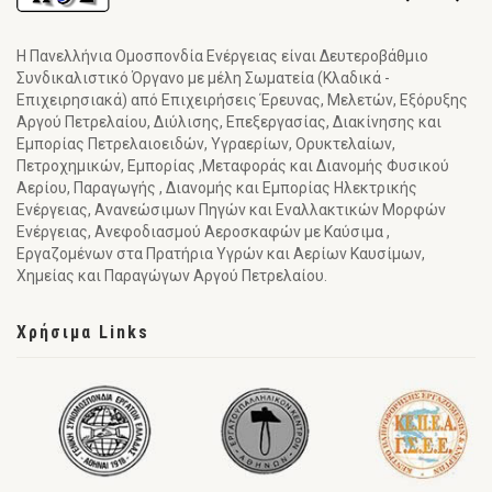
Η Πανελλήνια Ομοσπονδία Ενέργειας είναι Δευτεροβάθμιο
Συνδικαλιστικό Όργανο με μέλη Σωματεία (Κλαδικά -
Επιχειρησιακά) από Επιχειρήσεις Έρευνας, Μελετών, Εξόρυξης
Αργού Πετρελαίου, Διύλισης, Επεξεργασίας, Διακίνησης και
Εμπορίας Πετρελαιοειδών, Υγραερίων, Ορυκτελαίων,
Πετροχημικών, Εμπορίας ,Μεταφοράς και Διανομής Φυσικού
Αερίου, Παραγωγής , Διανομής και Εμπορίας Ηλεκτρικής
Ενέργειας, Ανανεώσιμων Πηγών και Εναλλακτικών Μορφών
Ενέργειας, Ανεφοδιασμού Αεροσκαφών με Καύσιμα ,
Εργαζομένων στα Πρατήρια Υγρών και Αερίων Καυσίμων,
Χημείας και Παραγώγων Αργού Πετρελαίου.
Χρήσιμα Links