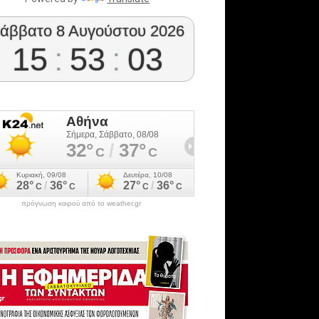
άββατο 8 Αυγούστου 2026
15
:
53
:
04
πρόγνωση καιρού από το weather.gr