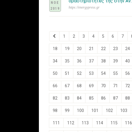
δραστηριότητές της στην Αν
ΝΟΕ
https://energypress.gr
2019
1
2
3
4
5
6
7
18
19
20
21
22
23
24
34
35
36
37
38
39
40
50
51
52
53
54
55
56
66
67
68
69
70
71
72
82
83
84
85
86
87
88
98
99
100
101
102
103
111
112
113
114
115
116