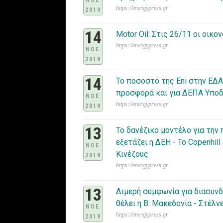
ΝΟΕ
https://energypress.gr
2019
14
Motor Oil: Στις 26/11 οι οικ
https://energypress.gr
ΝΟΕ
2019
14
Το ποσοστό της Eni στην ΕΔΑ 
προσφορά και για ΔΕΠΑ Υποδ
ΝΟΕ
https://energypress.gr
2019
13
Το δανέζικο μοντέλο για τη
εξετάζει η ΔΕΗ - Το Copenhill
ΝΟΕ
Κινέζους
2019
https://energypress.gr
13
Διμερή συμφωνία για διασυνδ
θέλει η Β. Μακεδονία - Στέλ
ΝΟΕ
https://energypress.gr
2019