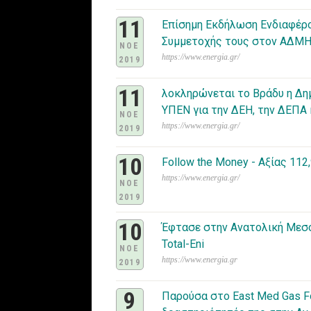
11
Επίσημη Εκδήλωση Ενδιαφέρο
Συμμετοχής τους στον ΑΔΜΗΕ
ΝΟΕ
https://www.energia.gr/
2019
11
λοκληρώνεται το Βράδυ η Δη
ΥΠΕΝ για την ΔΕΗ, την ΔΕΠΑ 
ΝΟΕ
https://www.energia.gr/
2019
10
Follow the Money - Αξίας 112
https://www.energia.gr/
ΝΟΕ
2019
10
Έφτασε στην Ανατολική Μεσό
Total-Eni
ΝΟΕ
https://www.energia.gr
2019
9
Παρούσα στο East Med Gas Fo