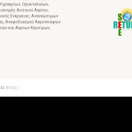
 Υγραερίων, Ορυκτελαίων,
ιανομής Φυσικού Αερίου,
ρικής Ενέργειας, Ανανεώσιμων
ιας, Ανεφοδιασμού Αεροσκαφών
γρών και Αερίων Καυσίμων,
.
Σ (Π.Ο.Ε.)