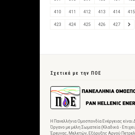
410
411
412
413
414
415
423
424
425
426
427
Σχετικά με την ΠΟΕ
Η Πανελλήνια Ομοσπονδία Ενέργειας είναι
Όργανο με μέλη Σωματεία (Κλαδικά - Επιχε
Έρευνας, Μελετών, Εξόρυξης Αργού Πετρελα