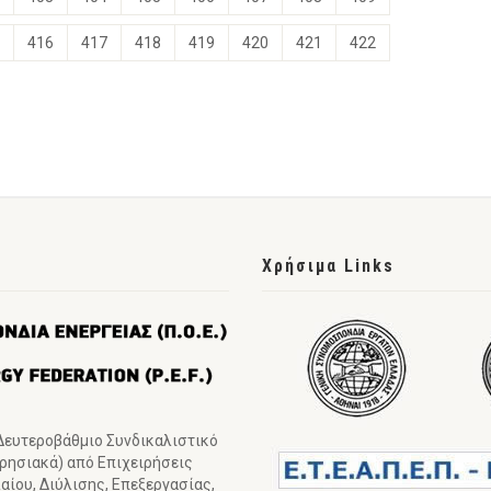
416
417
418
419
420
421
422
Χρήσιμα Links
 Δευτεροβάθμιο Συνδικαλιστικό
ιρησιακά) από Επιχειρήσεις
ίου, Διύλισης, Επεξεργασίας,